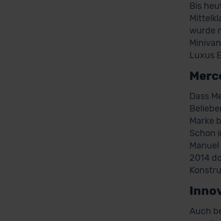
Bis heu
Mittelk
wurde m
Minivan
Luxus E
Merc
Dass Me
Beliebe
Marke b
Schon i
Manuel 
2014 do
Konstr
Inno
Auch be