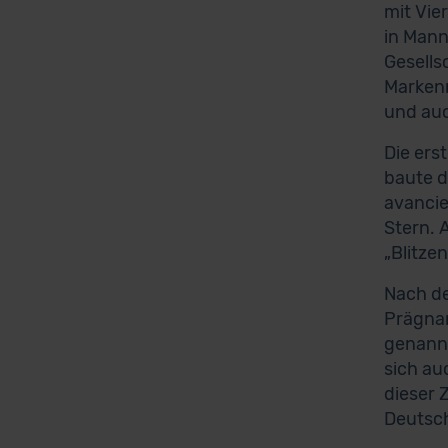
mit Vie
in Mann
Gesell
Markenn
und auc
Die ers
baute d
avancie
Stern. 
„Blitze
Nach de
Prägnan
genannt
sich au
dieser 
Deutsch