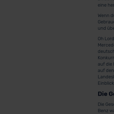
eine h
Wenn du
Gebrauc
und übe
Oh Lord
Mercede
deutsch
Konkurr
auf die
auf den
Landesh
Einblic
Die 
Die Ges
Benz wa