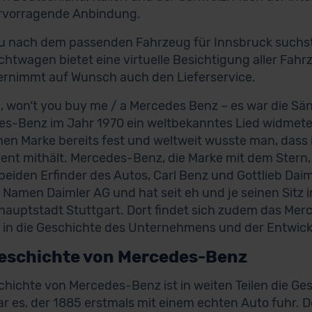
ervorragende Anbindung.
 nach dem passenden Fahrzeug für Innsbruck suchst, 
htwagen bietet eine virtuelle Besichtigung aller Fahr
rnimmt auf Wunsch auch den Lieferservice.
, won‘t you buy me / a Mercedes Benz – es war die Säng
s-Benz im Jahr 1970 ein weltbekanntes Lied widmete
en Marke bereits fest und weltweit wusste man, dass i
ent mithält. Mercedes-Benz, die Marke mit dem Stern, 
 beiden Erfinder des Autos, Carl Benz und Gottlieb Da
 Namen Daimler AG und hat seit eh und je seinen Sit
auptstadt Stuttgart. Dort findet sich zudem das Me
k in die Geschichte des Unternehmens und der Entwick
Geschichte von Mercedes-Benz
chichte von Mercedes-Benz ist in weiten Teilen die Ge
r es, der 1885 erstmals mit einem echten Auto fuhr