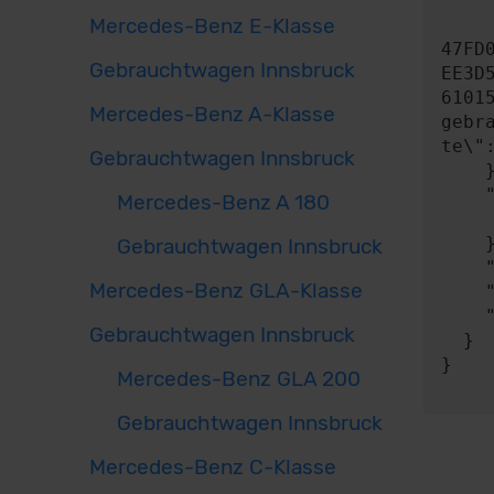
      "contentType": "applicatio
Mercedes-Benz E-Klasse
      "content": "{\"key\":\"8150BA4c4C600461435c36Fd100839d55ea6b2
47FD
Gebrauchtwagen Innsbruck
EE3D
6101
Mercedes-Benz A-Klasse
gebr
te\"
Gebrauchtwagen Innsbruck
    },

    "expect": {

Mercedes-Benz A 180
      "responseType"
    },

Gebrauchtwagen Innsbruck
    "timeout": 0,

Mercedes-Benz GLA-Klasse
    "progress": null,

    "risky": false

Gebrauchtwagen Innsbruck
  }

}

Mercedes-Benz GLA 200
Gebrauchtwagen Innsbruck
Mercedes-Benz C-Klasse