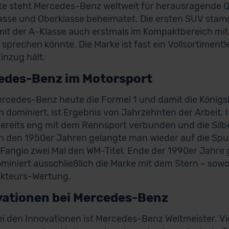
te steht Mercedes-Benz weltweit für herausragende Qua
lasse und Oberklasse beheimatet. Die ersten SUV sta
it der A-Klasse auch erstmals im Kompaktbereich mi
 sprechen könnte. Die Marke ist fast ein Vollsortimentl
inzug hält.
edes-Benz im Motorsport
rcedes-Benz heute die Formel 1 und damit die Königs
n dominiert, ist Ergebnis von Jahrzehnten der Arbeit. I
ereits eng mit dem Rennsport verbunden und die Silbe
n den 1950er Jahren gelangte man wieder auf die Spu
Fangio zwei Mal den WM-Titel. Ende der 1990er Jahre 
miniert ausschließlich die Marke mit dem Stern – sowoh
ukteurs-Wertung.
vationen bei Mercedes-Benz
i den Innovationen ist Mercedes-Benz Weltmeister. V