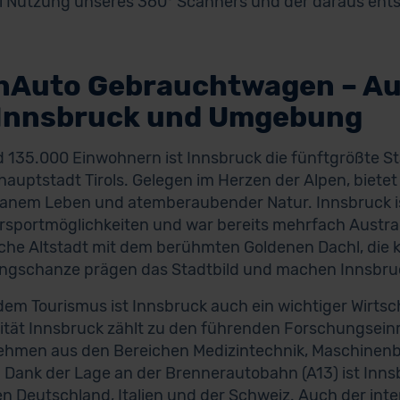
i Nutzung unseres 360° Scanners und der daraus ents
nAuto Gebrauchtwagen – A
 Innsbruck und Umgebung
d 135.000 Einwohnern ist Innsbruck die fünftgrößte St
auptstadt Tirols. Gelegen im Herzen der Alpen, biete
anem Leben und atemberaubender Natur. Innsbruck is
portmöglichkeiten und war bereits mehrfach Austrag
sche Altstadt mit dem berühmten Goldenen Dachl, die k
ngschanze prägen das Stadtbild und machen Innsbruck
em Tourismus ist Innsbruck auch ein wichtiger Wirtsc
ität Innsbruck zählt zu den führenden Forschungsein
hmen aus den Bereichen Medizintechnik, Maschinenbau
 Dank der Lage an der Brennerautobahn (A13) ist Inns
n Deutschland, Italien und der Schweiz. Auch der inte