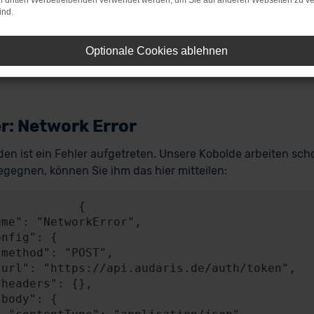
on dritten Werbetreibenden verwendet werden, um Sie auf anderen Webseiten zu ve
ind.
Optionale Cookies ablehnen
r: Network Error
en ist ein Fehler aufgetreten. Unsere Kobolde arbeiten scho
gegnen, können Sie ihm das hier mitteilen:
           {
