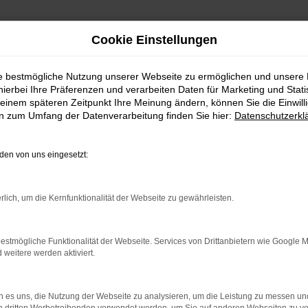
Cookie Einstellungen
ie bestmögliche Nutzung unserer Webseite zu ermöglichen und unsere
hierbei Ihre Präferenzen und verarbeiten Daten für Marketing und Stati
ebrauchtwagen kaufen mit
einem späteren Zeitpunkt Ihre Meinung ändern, können Sie die Einwillig
en zum Umfang der Datenverarbeitung finden Sie hier:
Datenschutzerkl
en von uns eingesetzt:
brauchtwagen – Qualität fü
d unser täglich Brot. Wir bieten dir eine enorme Ba
rlich, um die Kernfunktionalität der Webseite zu gewährleisten.
n schöpfen“. Hinzu kommt, dass wir für dich die Liefe
Deutschland, übernehmen. Wir lassen bei Mercedes-B
estmögliche Funktionalität der Webseite. Services von Drittanbietern wie Google 
lität. All unsere Fahrzeuge für deine Mobilität in I
eitere werden aktiviert.
n Vorbesitzer. Es handelt sich um einheimische Fahr
Gebrauchtwagen wurden im Vorfeld gründlich geprüft 
 es uns, die Nutzung der Webseite zu analysieren, um die Leistung zu messen u