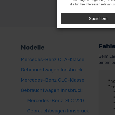
Technologien eingesetzt, die v
die für Ihre Interessen relevant s
Speichern
Fehle
Modelle
Beim Lad
Mercedes-Benz CLA-Klasse
einem be
Gebrauchtwagen Innsbruck
     
Mercedes-Benz GLC-Klasse
  "name": "NetworkError",

  "config": {

Gebrauchtwagen Innsbruck
    "method": "POST",

    "url": "https://api.audaris.de/auth/token",

Mercedes-Benz GLC 220
    "headers": {},

    "body": {

Gebrauchtwagen Innsbruck