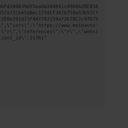
457a71Cb45dBec1734CF3476759a53b57Cf
f2E8e291d73F447792159af2b78C2c97D79
\",\"cors\":\"https://www.meinauto-
:\"r\",\"references\":\"r\",\"websi
ient_id\":2176}"
