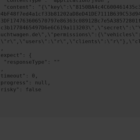
n/json",

A4841c49b0b2BEB58
04bF48f7ed4a1cf33b81202aD8eD41DE7111B639C53d9
53DF174763606570797e86363c08912Bc7e5A38572801
5c3b1778465497D6e6C619a113203\",\"secret\":\"
auchtwagen.de\",\"permissions\":{\"vehicles\"
:\"r\",\"users\":\"r\",\"clients\":\"r\"},\"cl
: ""
