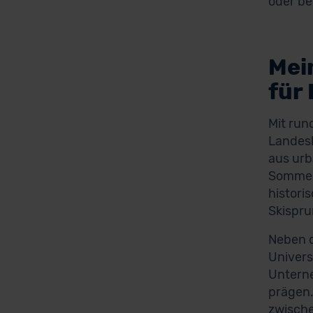
oder be
Mei
für
Mit run
Landesh
aus urb
Sommers
histori
Skispru
Neben d
Univers
Unterne
prägen.
zwische