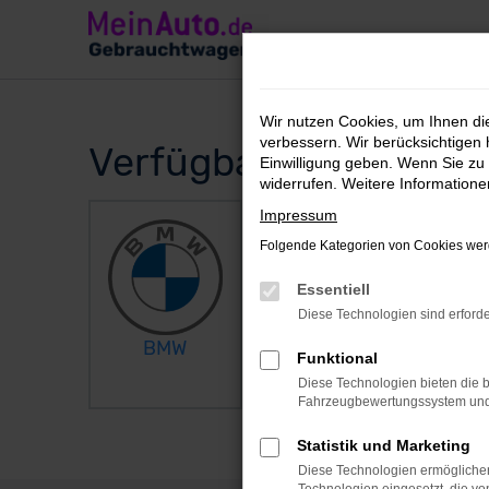
Zum
Hauptinhalt
springen
Wir nutzen Cookies, um Ihnen d
verbessern. Wir berücksichtigen 
Verfügbare Marken
Einwilligung geben. Wenn Sie zu 
widerrufen. Weitere Information
Impressum
Folgende Kategorien von Cookies werd
Essentiell
Diese Technologien sind erforde
BMW
Mercedes-
Funktional
Benz
Diese Technologien bieten die b
Fahrzeugbewertungssystem und w
Statistik und Marketing
Diese Technologien ermöglichen