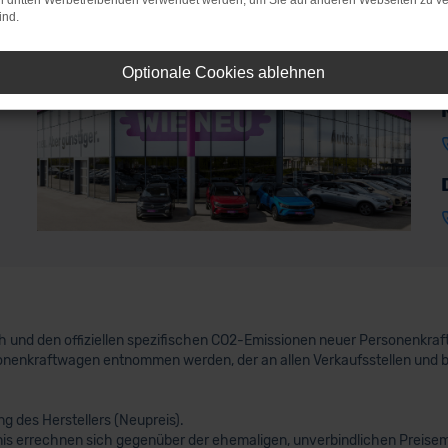
on dritten Werbetreibenden verwendet werden, um Sie auf anderen Webseiten zu ve
ind.
Optionale Cookies ablehnen
uch und den offiziellen spezifischen CO2-Emissionen neuer Personenkr
nenkraftwagen entnommen werden, der an allen Verkaufsstellen und 
 des Herstellers (Neupreis).
nis errechnen sich gegenüber der ehemaligen, unverbindlichen Preisem