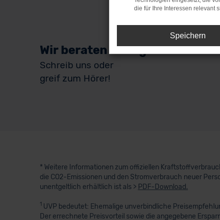
Technologien eingesetzt, die v
die für Ihre Interessen relevant s
Speichern
Wir beraten Dich gerne
Schreib uns oder
greif zum Hörer!
* Weitere Informationen zum offiziellen Kraftstoffverbra
die CO2-Emissionen und den Stromverbrauch neuer Perso
unentgeltlich erhältlich ist als >
PDF-Download.
1
UVP bedeutet: Ehemalige unverbindliche Preisempfehlung
Der errechnete Preisvorteil sowie die angegebene Erspar