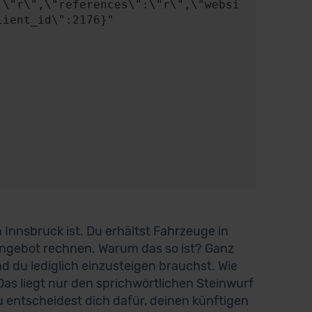
:\"r\",\"references\":\"r\",\"websi
ient_id\":2176}"

in Innsbruck ist. Du erhältst Fahrzeuge in
ngebot rechnen. Warum das so ist? Ganz
nd du lediglich einzusteigen brauchst. Wie
as liegt nur den sprichwörtlichen Steinwurf
 entscheidest dich dafür, deinen künftigen