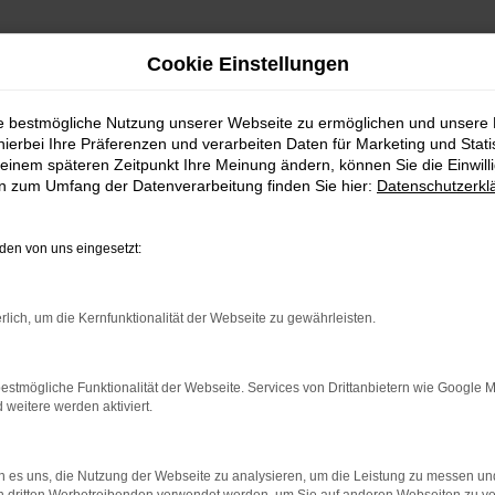
Cookie Einstellungen
ie bestmögliche Nutzung unserer Webseite zu ermöglichen und unsere
hierbei Ihre Präferenzen und verarbeiten Daten für Marketing und Stati
Lieferservice nach Innsbru
einem späteren Zeitpunkt Ihre Meinung ändern, können Sie die Einwillig
en zum Umfang der Datenverarbeitung finden Sie hier:
Datenschutzerkl
htwagen: finde deinen Ford
en von uns eingesetzt:
nsbruck? Wir von MeinAuto Gebrauchtwagen halten dies 
ten. Unser Unternehmen ist auf junge Gebrauchtwag
rlich, um die Kernfunktionalität der Webseite zu gewährleisten.
deren Worten sparst du beim Kauf eines Ford für Innsb
ltenes Fahrzeug. Was uns auszeichnet, ist unser erstkl
einen Ford direkt vor die Haustür stellen – ob in Inns
estmögliche Funktionalität der Webseite. Services von Drittanbietern wie Google 
gen kannst. Und das landesweit.
eitere werden aktiviert.
 es uns, die Nutzung der Webseite zu analysieren, um die Leistung zu messen u