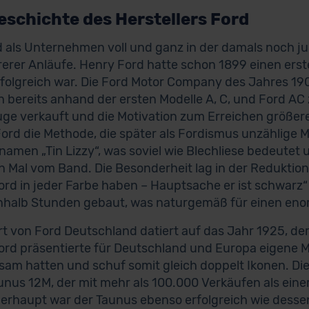
eschichte des Herstellers Ford
d als Unternehmen voll und ganz in der damals noch ju
erer Anläufe. Henry Ford hatte schon 1899 einen ers
rfolgreich war. Die Ford Motor Company des Jahres 19
h bereits anhand der ersten Modelle A, C, und Ford A
ge verkauft und die Motivation zum Erreichen größere
ord die Methode, die später als Fordismus unzählige Ma
namen „Tin Lizzy“, was soviel wie Blechliese bedeutet u
en Mal vom Band. Die Besonderheit lag in der Reduktion
ord in jeder Farbe haben – Hauptsache er ist schwar
inhalb Stunden gebaut, was naturgemäß für einen enor
rt von Ford Deutschland datiert auf das Jahr 1925, der
ord präsentierte für Deutschland und Europa eigene M
am hatten und schuf somit gleich doppelt Ikonen. Die
aunus 12M, der mit mehr als 100.000 Verkäufen als eine
berhaupt war der Taunus ebenso erfolgreich wie dessen