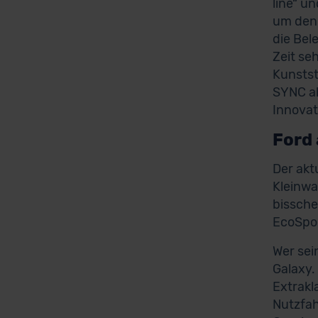
line“ u
um den 
die Bel
Zeit se
Kunstst
SYNC al
Innovat
Ford 
Der akt
Kleinwa
bissche
EcoSpo
Wer sei
Galaxy.
Extrakl
Nutzfa