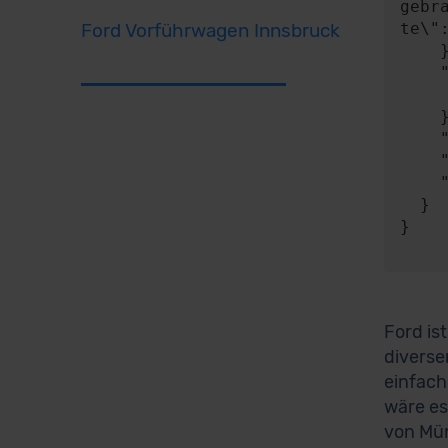
gebr
Ford Vorführwagen Innsbruck
te\"
    },

    "expect": {

      "responseType"
    },

    "timeout": 0,

    "progress": null,

    "risky": false

  }

}

Ford ist
diverse
einfach
wäre es
von Mün