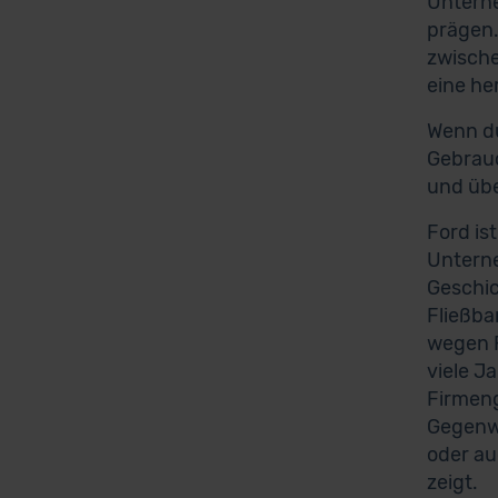
Unterne
prägen.
zwische
eine h
Wenn du
Gebrauc
und übe
Ford is
Unterne
Geschic
Fließba
wegen F
viele J
Firmeng
Gegenwa
oder au
zeigt.