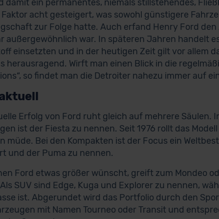
nd damit ein permanentes, niemals stillstehendes, Flie
Faktor acht gesteigert, was sowohl günstigere Fahrze
egschaft zur Folge hatte. Auch erfand Henry Ford den
hr außergewöhnlich war. In späteren Jahren handelt es
off einsetzten und in der heutigen Zeit gilt vor allem
s herausragend. Wirft man einen Blick in die regelmä
ions“, so findet man die Detroiter nahezu immer auf e
aktuell
uelle Erfolg von Ford ruht gleich auf mehrere Säulen.
gen ist der Fiesta zu nennen. Seit 1976 rollt das Model
n müde. Bei den Kompakten ist der Focus ein Weltbests
rt und der Puma zu nennen.
nen Ford etwas größer wünscht, greift zum Mondeo 
 Als SUV sind Edge, Kuga und Explorer zu nennen, wäh
asse ist. Abgerundet wird das Portfolio durch den Spo
hrzeugen mit Namen Tourneo oder Transit und entsp