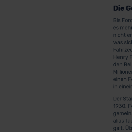
Die G
Bis For
es mehr
nicht e
was sic
Fahrzeu
Henry F
den Bei
Million
einen F
in eine
Der Sta
1930. F
gemeins
alias T
galt. Ü