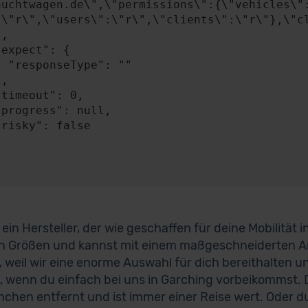
auchtwagen.de\",\"permissions\":{\"vehicles\"
:\"r\",\"users\":\"r\",\"clients\":\"r\"},\"cl
: ""

 ein Hersteller, der wie geschaffen für deine Mobilität 
n Größen und kannst mit einem maßgeschneiderten A
, weil wir eine enorme Auswahl für dich bereithalten u
, wenn du einfach bei uns in Garching vorbeikommst. D
chen entfernt und ist immer einer Reise wert. Oder du