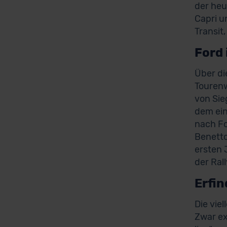
der heu
Capri u
Transit,
Ford
Über di
Tourenw
von Sie
dem ein
nach Fo
Benetto
ersten 
der Ral
Erfin
Die vie
Zwar ex