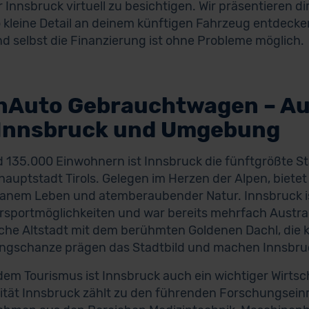
r Innsbruck virtuell zu besichtigen. Wir präsentieren d
 kleine Detail an deinem künftigen Fahrzeug entdecken
d selbst die Finanzierung ist ohne Probleme möglich.
nAuto Gebrauchtwagen – A
 Innsbruck und Umgebung
d 135.000 Einwohnern ist Innsbruck die fünftgrößte St
auptstadt Tirols. Gelegen im Herzen der Alpen, biete
anem Leben und atemberaubender Natur. Innsbruck is
portmöglichkeiten und war bereits mehrfach Austrag
sche Altstadt mit dem berühmten Goldenen Dachl, die k
ngschanze prägen das Stadtbild und machen Innsbruck
em Tourismus ist Innsbruck auch ein wichtiger Wirtsc
ität Innsbruck zählt zu den führenden Forschungsein