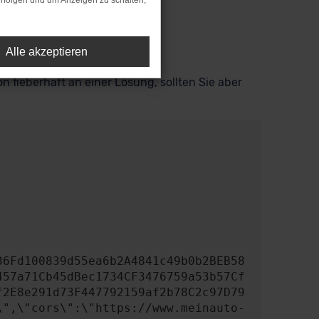
rfolgen und um Anzeigen zu schalten,
Alle akzeptieren
n fieberhaft an einer Lösung, sollten Sie aber
457a71Cb45dBec1734CF3476759a53b57Cf
f2E8e291d73F447792159af2b78C2c97D79
\",\"cors\":\"https://www.meinauto-