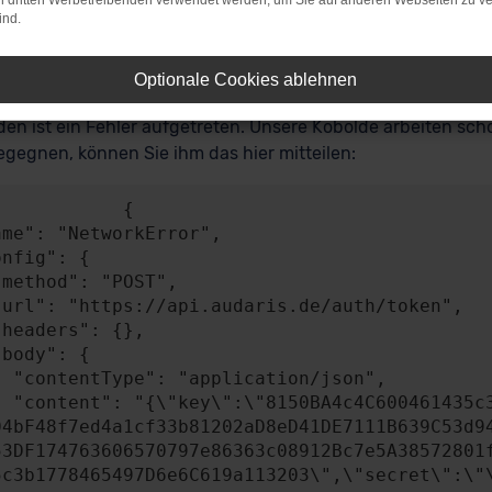
on dritten Werbetreibenden verwendet werden, um Sie auf anderen Webseiten zu ve
ind.
r: Network Error
Optionale Cookies ablehnen
en ist ein Fehler aufgetreten. Unsere Kobolde arbeiten scho
gegnen, können Sie ihm das hier mitteilen:
           {

n/json",

A4841c49b0b2BEB58
04bF48f7ed4a1cf33b81202aD8eD41DE7111B639C53d9
53DF174763606570797e86363c08912Bc7e5A38572801
5c3b1778465497D6e6C619a113203\",\"secret\":\"