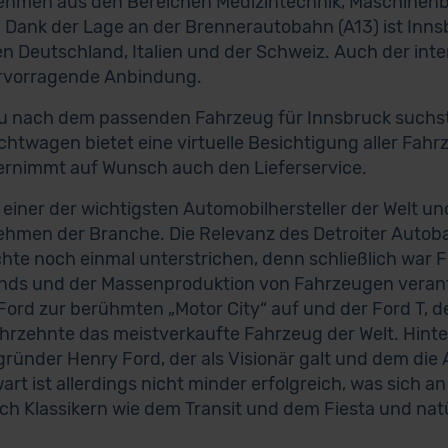
hmen aus den Bereichen Medizintechnik, Maschinenbau
 Dank der Lage an der Brennerautobahn (A13) ist Inns
n Deutschland, Italien und der Schweiz. Auch der inte
ervorragende Anbindung.
 nach dem passenden Fahrzeug für Innsbruck suchst, 
htwagen bietet eine virtuelle Besichtigung aller Fahr
rnimmt auf Wunsch auch den Lieferservice.
t einer der wichtigsten Automobilhersteller der Welt un
hmen der Branche. Die Relevanz des Detroiter Autobau
hte noch einmal unterstrichen, denn schließlich war 
nds und der Massenproduktion von Fahrzeugen verantw
ord zur berühmten „Motor City“ auf und der Ford T, d
ahrzehnte das meistverkaufte Fahrzeug der Welt. Hinte
ründer Henry Ford, der als Visionär galt und dem die 
rt ist allerdings nicht minder erfolgreich, was sich a
ch Klassikern wie dem Transit und dem Fiesta und na