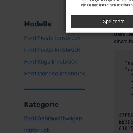
Technologien eingesetzt, die v
die für Ihre Interessen relevant s
Fehle
Speichern
Modelle
Beim Lad
Ford Fiesta Innsbruck
einem be
Ford Focus Innsbruck
     
Ford Kuga Innsbruck
  "name": "NetworkError",

  "config": {

Ford Mondeo Innsbruck
    "method": "POST",

    "url": "https://api.audaris.de/auth/token",

    "headers": {},

    "body": {

      "contentType": "applicatio
Kategorie
      "content": "{\"key\":\"8150BA4c4C600461435c36Fd100839d55ea6b2
47FD
Ford Gebrauchtwagen
EE3D
6101
Innsbruck