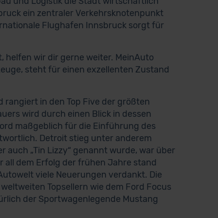
 und Logistik die Stadt wirtschaftlich
bruck ein zentraler Verkehrsknotenpunkt
rnationale Flughafen Innsbruck sorgt für
helfen wir dir gerne weiter. MeinAuto
zeuge, steht für einen exzellenten Zustand
d rangiert in den Top Five der größten
ers wird durch einen Blick in dessen
Ford maßgeblich für die Einführung des
ortlich. Detroit stieg unter anderem
er auch „Tin Lizzy“ genannt wurde, war über
r all dem Erfolg der frühen Jahre stand
Autowelt viele Neuerungen verdankt. Die
n weltweiten Topsellern wie dem Ford Focus
türlich der Sportwagenlegende Mustang