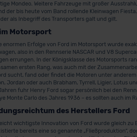
tige Mondeo. Weitere Fahrzeuge mit großer Ausstrah
nd der bis heute vom Band rollende Kleinwagen Fiesta
 der als Inbegriff des Transporters galt und gilt.
 im Motorsport
e enormen Erfolge von Ford im Motorsport wurde exak
agen, also in den Rennserie NASCAR und V8 Supercar
gen errungen. In der Königsklasse des Motorsports ran
samen ersten Rang, was auch mit der Zusammenarbeit
rd sucht, fand oder findet die Motoren unter andere
n, Jordan oder auch Brabham, Tyrrell, Ligier, Lotus un
Jahren fuhr Henry Ford sogar persönlich bei den Renn
lye Monte Carlo des Jahres 1936 – es sollten auch im R
dungsreichtum des Herstellers Ford
lleicht wichtigste Innovation von Ford wurde gleich z
istierte bereits eine so genannte „Fließproduktion“, d