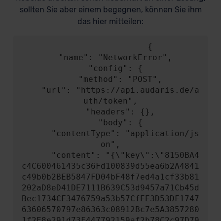
sollten Sie aber einem begegnen, können Sie ihm
das hier mitteilen:
                {

  "name": "NetworkError",

  "config": {

    "method": "POST",

    "url": "https://api.audaris.de/a
uth/token",

    "headers": {},

    "body": {

      "contentType": "application/js
on",

      "content": "{\"key\":\"8150BA4
c4C600461435c36Fd100839d55ea6b2A4841
c49b0b2BEB5847FD04bF48f7ed4a1cf33b81
202aD8eD41DE7111B639C53d9457a71Cb45d
Bec1734CF3476759a53b57CfEE3D53DF1747
63606570797e86363c08912Bc7e5A3857280
1f2E8e291d73F447792159af2b78C2c97D79