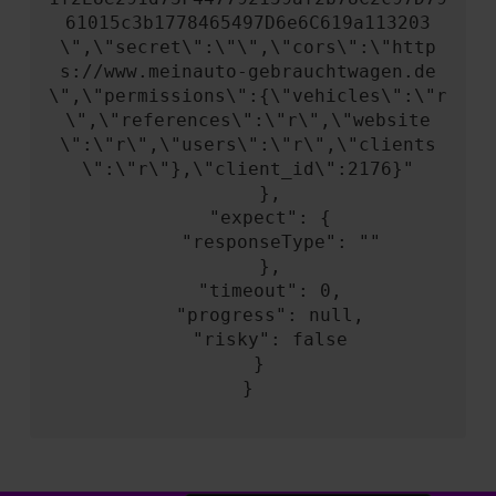
61015c3b1778465497D6e6C619a113203
\",\"secret\":\"\",\"cors\":\"http
s://www.meinauto-gebrauchtwagen.de
\",\"permissions\":{\"vehicles\":\"r
\",\"references\":\"r\",\"website
\":\"r\",\"users\":\"r\",\"clients
\":\"r\"},\"client_id\":2176}"

    },

    "expect": {

      "responseType": ""

    },

    "timeout": 0,

    "progress": null,

    "risky": false

  }

}
