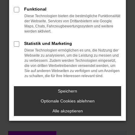
Mercedes.
Funktional
Der
Mercedes-Benz C 200 d
steht für
Diese Technologien bieten die bestmögliche Funktionalität
modernen Komfort, digitale Innovation,
der Webseite. Services von Drittanbietern wie Google
Maps, Chats, Fahrzeugbewertungssystem und weitere
großzügiges Raumgefühl und hohe
werden aktiviert.
Qualität. Für alle, die sich jeden Tag ein
bisschen mehr gönnen möchten.
Statistik und Marketing
Diese Technologien ermöglichen es uns, die Nutzung der
Webseite zu analysieren, um die Leistung zu messen und
Schon
ab € 279.- monatlich ohne
zu verbessern. Zudem werden Technologien eingesetzt,
Anzahlung
günstig leasen oder zum
die von dritten Werbetreibenden verwendet werden, um
Sie auf anderen Webseiten zu verfolgen und um Anzeigen
Schnäppchenpreis
ab € 24.944.-
zu schalten, die für Ihre Interessen relevant sind.
kaufen.
Speichern
Optionale Cookies ablehnen
Jetzt Deal sichern
Alle akzeptieren