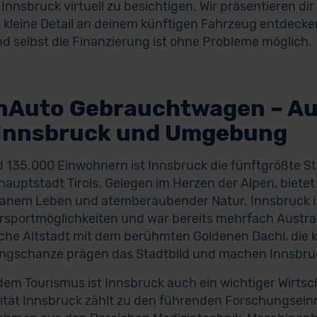
r Innsbruck virtuell zu besichtigen. Wir präsentieren d
 kleine Detail an deinem künftigen Fahrzeug entdecken
d selbst die Finanzierung ist ohne Probleme möglich.
nAuto Gebrauchtwagen – A
 Innsbruck und Umgebung
d 135.000 Einwohnern ist Innsbruck die fünftgrößte St
auptstadt Tirols. Gelegen im Herzen der Alpen, biete
anem Leben und atemberaubender Natur. Innsbruck is
portmöglichkeiten und war bereits mehrfach Austrag
sche Altstadt mit dem berühmten Goldenen Dachl, die k
ngschanze prägen das Stadtbild und machen Innsbruck
em Tourismus ist Innsbruck auch ein wichtiger Wirtsc
ität Innsbruck zählt zu den führenden Forschungsein