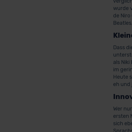
verglic
wurde v
de Niro
Beatles
Klein
Dass di
unterst
als Nik
im geri
Heute s
eh und 
Innov
Wer nur
ersten 
sich eb
Sprachs