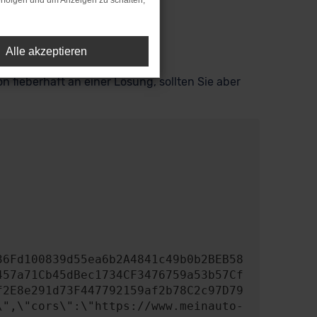
rfolgen und um Anzeigen zu schalten,
Alle akzeptieren
n fieberhaft an einer Lösung, sollten Sie aber
457a71Cb45dBec1734CF3476759a53b57Cf
f2E8e291d73F447792159af2b78C2c97D79
\",\"cors\":\"https://www.meinauto-