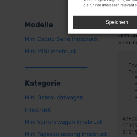
Technologien eingesetzt, die v
die für Ihre Interessen relevant s
Fehle
Speichern
Modelle
Beim Lad
Mini Cabrio Serie Innsbruck
einem be
Mini MINI Innsbruck
     
  "name": "NetworkError",

  "config": {

    "method": "POST",

Kategorie
    "url": "https://api.audaris.de/auth/token",

    "headers": {},

Mini Gebrauchtwagen
    "body": {

      "contentType": "applicatio
Innsbruck
      "content": "{\"key\":\"8150BA4c4C600461435c36Fd100839d55ea6b2
47FD
Mini Vorführwagen Innsbruck
EE3D
6101
Mini Tageszulassung Innsbruck