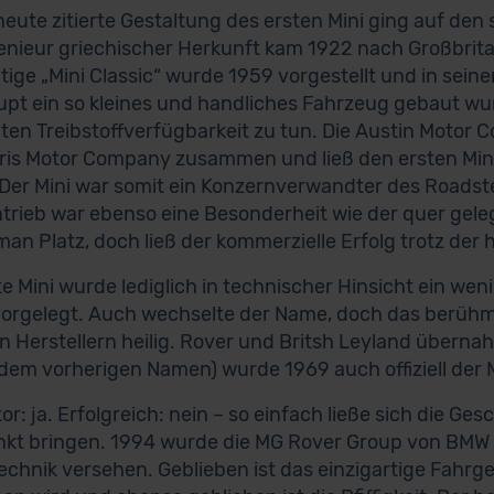
 heute zitierte Gestaltung des ersten Mini ging auf den 
enieur griechischer Herkunft kam 1922 nach Großbrita
tige „Mini Classic“ wurde 1959 vorgestellt und in sei
pt ein so kleines und handliches Fahrzeug gebaut wur
ten Treibstoffverfügbarkeit zu tun. Die Austin Motor 
ris Motor Company zusammen und ließ den ersten Mini 
Der Mini war somit ein Konzernverwandter des Roadst
trieb war ebenso eine Besonderheit wie der quer geleg
man Platz, doch ließ der kommerzielle Erfolg trotz der 
te Mini wurde lediglich in technischer Hinsicht ein wen
orgelegt. Auch wechselte der Name, doch das berühmte
en Herstellern heilig. Rover und Britsh Leyland über
dem vorherigen Namen) wurde 1969 auch offiziell der M
or: ja. Erfolgreich: nein – so einfach ließe sich die Ge
kt bringen. 1994 wurde die MG Rover Group von BMW
echnik versehen. Geblieben ist das einzigartige Fahrge