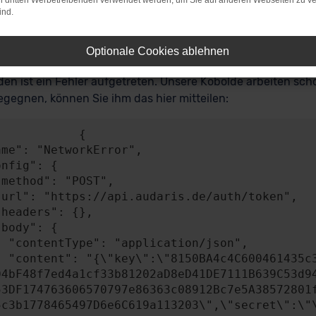
on dritten Werbetreibenden verwendet werden, um Sie auf anderen Webseiten zu ve
ind.
r: Network Error
Optionale Cookies ablehnen
en ist ein Fehler aufgetreten. Unsere Kobolde arbeiten scho
gegnen, können Sie ihm das hier mitteilen:
           {

n/json",

A4841c49b0b2BEB58
04bF48f7ed4a1cf33b81202aD8eD41DE7111B639C53d9
53DF174763606570797e86363c08912Bc7e5A38572801
5c3b1778465497D6e6C619a113203\",\"secret\":\"