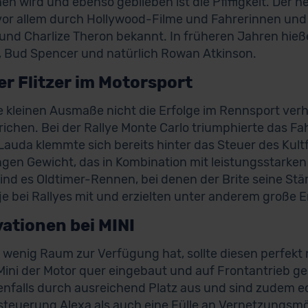
hen wird und ebenso geblieben ist die Pfiffigkeit. Der h
or allem durch Hollywood-Filme und Fahrerinnen und F
 und Charlize Theron bekannt. In früheren Jahren hieß
, Bud Spencer und natürlich Rowan Atkinson.
er Flitzer im Motorsport
e kleinen Ausmaße nicht die Erfolge im Rennsport verh
richen. Bei der Rallye Monte Carlo triumphierte das Fa
i Lauda klemmte sich bereits hinter das Steuer des Kult
ngen Gewicht, das in Kombination mit leistungsstarke
ind es Oldtimer-Rennen, bei denen der Brite seine Stä
je bei Rallyes mit und erzielten unter anderem große E
ationen bei MINI
 wenig Raum zur Verfügung hat, sollte diesen perfekt 
Mini der Motor quer eingebaut und auf Frontantrieb ge
enfalls durch ausreichend Platz aus und sind zudem e
teuerung Alexa als auch eine Fülle an Vernetzungsmög