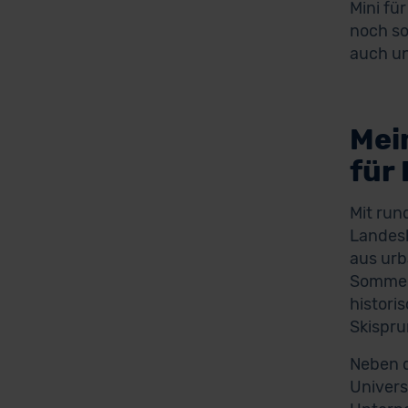
Mini fü
noch so
auch un
Mei
für
Mit run
Landesh
aus urb
Sommers
histori
Skispru
Neben d
Univers