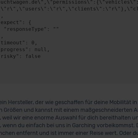
auchtwagen.de\",\"permissions\":{\"vehicles\"
:\"r\",\"users\":\"r\",\"clients\":\"r\"},\"cl
: ""

 ein Hersteller, der wie geschaffen für deine Mobilität i
n Größen und kannst mit einem maßgeschneiderten A
, weil wir eine enorme Auswahl für dich bereithalten u
, wenn du einfach bei uns in Garching vorbeikommst. D
chen entfernt und ist immer einer Reise wert. Oder du