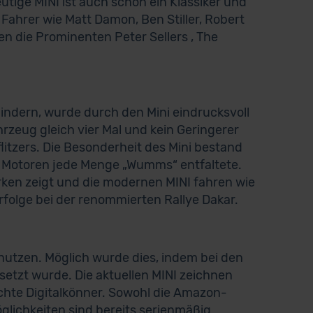
eutige MINI ist auch schon ein Klassiker und
ahrer wie Matt Damon, Ben Stiller, Robert
en die Prominenten Peter Sellers , The
indern, wurde durch den Mini eindrucksvoll
hrzeug gleich vier Mal und kein Geringerer
flitzers. Die Besonderheit des Mini bestand
n Motoren jede Menge „Wumms“ entfaltete.
rken zeigt und die modernen MINI fahren wie
rfolge bei der renommierten Rallye Dakar.
nutzen. Möglich wurde dies, indem bei den
setzt wurde. Die aktuellen MINI zeichnen
chte Digitalkönner. Sowohl die Amazon-
lichkeiten sind bereits serienmäßig