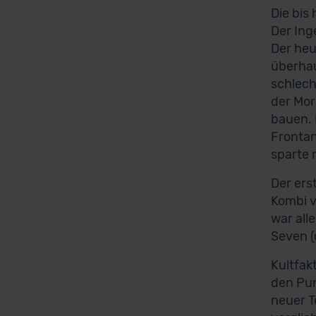
Die bis
Der Ing
Der heu
überhau
schlech
der Mor
bauen. 
Frontan
sparte 
Der ers
Kombi v
war all
Seven (
Kultfakt
den Pun
neuer T