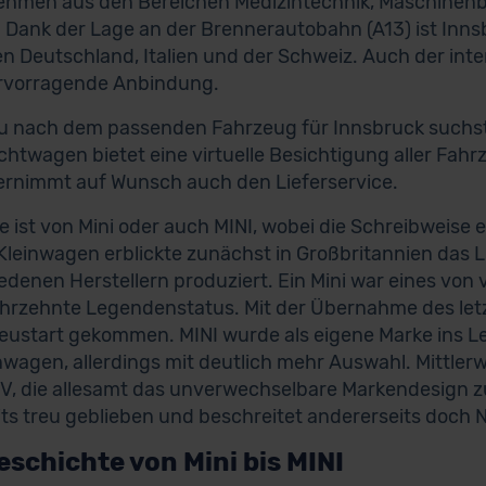
hmen aus den Bereichen Medizintechnik, Maschinenbau
 Dank der Lage an der Brennerautobahn (A13) ist Inns
n Deutschland, Italien und der Schweiz. Auch der inte
ervorragende Anbindung.
 nach dem passenden Fahrzeug für Innsbruck suchst, 
htwagen bietet eine virtuelle Besichtigung aller Fahr
rnimmt auf Wunsch auch den Lieferservice.
e ist von Mini oder auch MINI, wobei die Schreibweis
 Kleinwagen erblickte zunächst in Großbritannien das 
edenen Herstellern produziert. Ein Mini war eines von
ahrzehnte Legendenstatus. Mit der Übernahme des letz
eustart gekommen. MINI wurde als eigene Marke ins Le
inwagen, allerdings mit deutlich mehr Auswahl. Mittlerwe
, die allesamt das unverwechselbare Markendesign z
its treu geblieben und beschreitet andererseits doch 
eschichte von Mini bis MINI