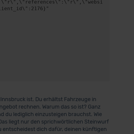
:\"r\",\"references\":\"r\",\"websi
ient_id\":2176}"

n Innsbruck ist. Du erhältst Fahrzeuge in
ngebot rechnen. Warum das so ist? Ganz
nd du lediglich einzusteigen brauchst. Wie
as liegt nur den sprichwörtlichen Steinwurf
 entscheidest dich dafür, deinen künftigen