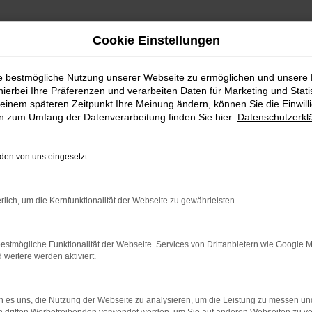
Cookie Einstellungen
ie bestmögliche Nutzung unserer Webseite zu ermöglichen und unsere
hierbei Ihre Präferenzen und verarbeiten Daten für Marketing und Stati
Lieferservice nach Innsbru
einem späteren Zeitpunkt Ihre Meinung ändern, können Sie die Einwillig
en zum Umfang der Datenverarbeitung finden Sie hier:
Datenschutzerkl
htwagen: finde deinen Mini 
en von uns eingesetzt:
nsbruck? Wir von MeinAuto Gebrauchtwagen halten dies 
ten. Unser Unternehmen ist auf junge Gebrauchtwag
rlich, um die Kernfunktionalität der Webseite zu gewährleisten.
deren Worten sparst du beim Kauf eines Mini für Innsb
ltenes Fahrzeug. Was uns auszeichnet, ist unser erstkl
einen Mini direkt vor die Haustür stellen – ob in Innsb
estmögliche Funktionalität der Webseite. Services von Drittanbietern wie Google 
gen kannst. Und das landesweit.
eitere werden aktiviert.
 es uns, die Nutzung der Webseite zu analysieren, um die Leistung zu messen u