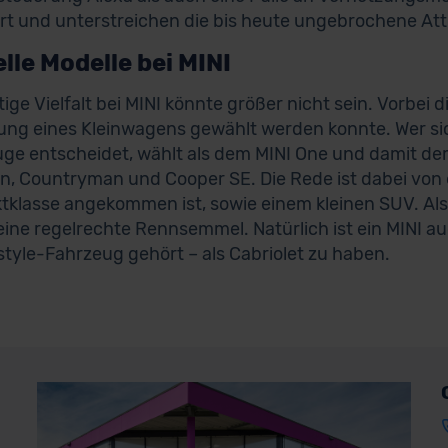
ert und unterstreichen die bis heute ungebrochene Attr
lle Modelle bei MINI
ige Vielfalt bei MINI könnte größer nicht sein. Vorbei di
ung eines Kleinwagens gewählt werden konnte. Wer sic
ge entscheidet, wählt als dem MINI One und damit de
, Countryman und Cooper SE. Die Rede ist dabei von e
klasse angekommen ist, sowie einem kleinen SUV. Als 
 eine regelrechte Rennsemmel. Natürlich ist ein MINI au
estyle-Fahrzeug gehört – als Cabriolet zu haben.