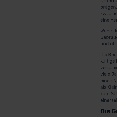
Unterne
prägen.
zwische
eine h
Wenn du
Gebrauc
und übe
Die Red
kultige
verschi
viele J
einen N
als Kle
zum SUV
einerse
Die G