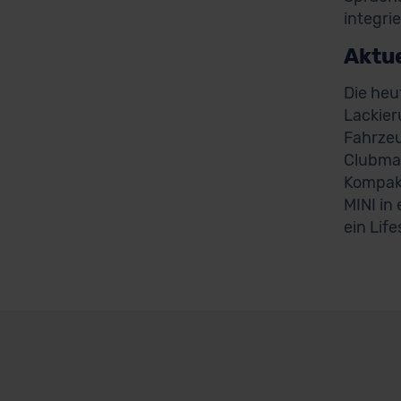
integri
Aktue
Die heut
Lackier
Fahrzeu
Clubman
Kompakt
MINI in
ein Lif