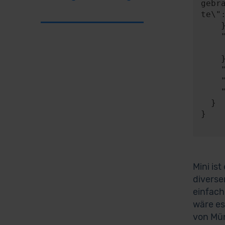
gebr
te\"
    },

    "expect": {

      "responseType"
    },

    "timeout": 0,

    "progress": null,

    "risky": false

  }

}

Mini ist
diverse
einfach
wäre es
von Mün