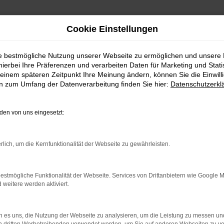
Cookie Einstellungen
ie bestmögliche Nutzung unserer Webseite zu ermöglichen und unsere
hierbei Ihre Präferenzen und verarbeiten Daten für Marketing und Stati
GLC 220 Gebrauchtwagen k
einem späteren Zeitpunkt Ihre Meinung ändern, können Sie die Einwillig
en zum Umfang der Datenverarbeitung finden Sie hier:
Datenschutzerkl
ach Regensburg
en von uns eingesetzt:
C 220 Gebrauchtwagen – dir
rlich, um die Kernfunktionalität der Webseite zu gewährleisten.
. Bei dieser Gelegenheit kannst du dich gleich bei u
 passende Fahrzeug für dich finden. Wenn du aus 
estmögliche Funktionalität der Webseite. Services von Drittanbietern wie Google 
 uns nach Garching ein. Das liegt bei München und ist
eitere werden aktiviert.
 Kein Problem! Wir bieten dir einen Lieferservice dir
utokauf brauchst du deine eigenen vier Wände nicht z
 es uns, die Nutzung der Webseite zu analysieren, um die Leistung zu messen u
 Sortiment lassen sich digital scannen und darstell