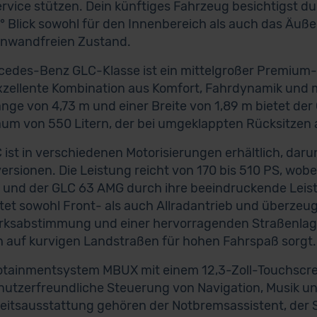
ervice stützen. Dein künftiges Fahrzeug besichtigst 
° Blick sowohl für den Innenbereich als auch das Äuße
inwandfreien Zustand.
cedes-Benz GLC-Klasse ist ein mittelgroßer Premium-S
xzellente Kombination aus Komfort, Fahrdynamik und m
änge von 4,73 m und einer Breite von 1,89 m bietet der
aum von 550 Litern, der bei umgeklappten Rücksitzen a
 ist in verschiedenen Motorisierungen erhältlich, daru
ersionen. Die Leistung reicht von 170 bis 510 PS, wob
und der GLC 63 AMG durch ihre beeindruckende Leis
tet sowohl Front- als auch Allradantrieb und überzeug
ksabstimmung und einer hervorragenden Straßenlage
h auf kurvigen Landstraßen für hohen Fahrspaß sorgt.
otainmentsystem MBUX mit einem 12,3-Zoll-Touchscree
nutzerfreundliche Steuerung von Navigation, Musik u
eitsausstattung gehören der Notbremsassistent, der S