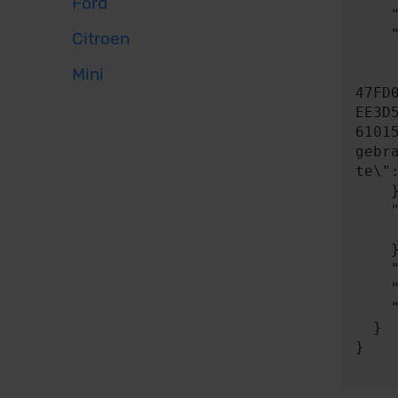
Ford
    "headers": {},

    "body": {

Citroen
      "contentType": "applicatio
Mini
      "content": "{\"key\":\"8150BA4c4C600461435c36Fd100839d55ea6b2
47FD
EE3D
6101
gebr
te\"
    },

    "expect": {

      "responseType"
    },

    "timeout": 0,

    "progress": null,

    "risky": false

  }

}
