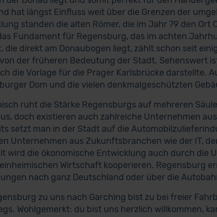
an der Donau liegt und somit perfekt für den Handel ge
nd hat längst Einfluss weit über die Grenzen der um
lung standen die alten Römer, die im Jahr 79 den Ort 
das Fundament für Regensburg, das im achten Jahrhu
t, die direkt am Donaubogen liegt, zählt schon seit e
von der früheren Bedeutung der Stadt. Sehenswert ist
ch die Vorlage für die Prager Karlsbrücke darstellte. Au
urger Dom und die vielen denkmalgeschützten Gebäude
sch ruht die Stärke Regensburgs auf mehreren Säulen.
us, doch existieren auch zahlreiche Unternehmen aus 
its setzt man in der Stadt auf die Automobilzulieferi
ren Unternehmen aus Zukunftsbranchen wie der IT, der 
lt wird die ökonomische Entwicklung auch durch die U
 einheimischen Wirtschaft kooperieren. Regensburg er
ungen nach ganz Deutschland oder über die Autobah
ensburg zu uns nach Garching bist zu bei freier Fahr
gs. Wohlgemerkt: du bist uns herzlich willkommen, ka