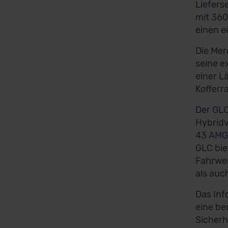
Liefers
mit 360
einen e
Die Mer
seine e
einer L
Kofferr
Der GLC
Hybridv
43 AMG 
GLC bie
Fahrwer
als auc
Das Inf
eine be
Sicherh