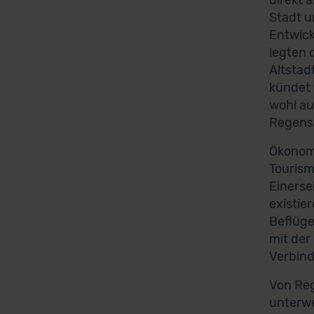
direkt 
Stadt u
Entwick
legten 
Altstad
kündet 
wohl au
Regensb
Ökonomi
Tourism
Einerse
existie
Beflüge
mit der
Verbind
Von Reg
unterwe