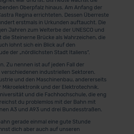
eignet war und ist. Bis heute wächst die
gebenden Oberpfalz hinaus. Am Anfang der
Castra Regina errichteten. Dessen Überreste
ndert erstmals in Urkunden auftaucht. Die
inigen Jahren zum Welterbe der UNESCO und
 die Steinerne Brücke als Wahrzeichen, die
ch lohnt sich ein Blick auf den
 der „nördlichsten Stadt Italiens“.
 Zu nennen ist auf jeden Fall der
verschiedenen industriellen Sektoren.
ndustrie und den Maschinenbau, andererseits
Mikroelektronik und der Elektrotechnik.
niversität und die Fachhochschule, die eng
reichst du problemlos mit der Bahn mit
nen A3 und A93 und drei Bundesstraßen.
bahn gerade einmal eine gute Stunde
nnst dich aber auch auf unseren