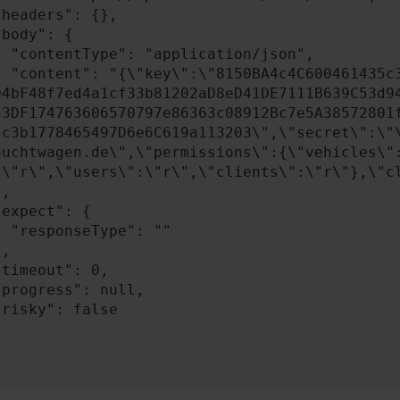
n/json",

A4841c49b0b2BEB58
04bF48f7ed4a1cf33b81202aD8eD41DE7111B639C53d9
53DF174763606570797e86363c08912Bc7e5A38572801
5c3b1778465497D6e6C619a113203\",\"secret\":\"
auchtwagen.de\",\"permissions\":{\"vehicles\"
:\"r\",\"users\":\"r\",\"clients\":\"r\"},\"cl
: ""
