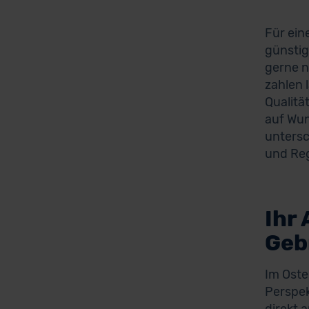
Für ein
günstig
gerne n
zahlen 
Qualitä
auf Wun
untersc
und Reg
Ihr
Geb
Im Oste
Perspek