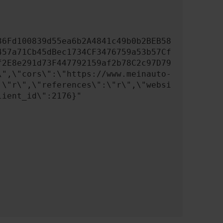
457a71Cb45dBec1734CF3476759a53b57Cf
f2E8e291d73F447792159af2b78C2c97D79
\",\"cors\":\"https://www.meinauto-
:\"r\",\"references\":\"r\",\"websi
ient_id\":2176}"
