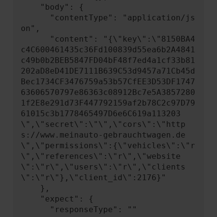
    "body": {

      "contentType": "application/js
on",

      "content": "{\"key\":\"8150BA4
c4C600461435c36Fd100839d55ea6b2A4841
c49b0b2BEB5847FD04bF48f7ed4a1cf33b81
202aD8eD41DE7111B639C53d9457a71Cb45d
Bec1734CF3476759a53b57CfEE3D53DF1747
63606570797e86363c08912Bc7e5A3857280
1f2E8e291d73F447792159af2b78C2c97D79
61015c3b1778465497D6e6C619a113203
\",\"secret\":\"\",\"cors\":\"http
s://www.meinauto-gebrauchtwagen.de
\",\"permissions\":{\"vehicles\":\"r
\",\"references\":\"r\",\"website
\":\"r\",\"users\":\"r\",\"clients
\":\"r\"},\"client_id\":2176}"

    },

    "expect": {

      "responseType": ""
