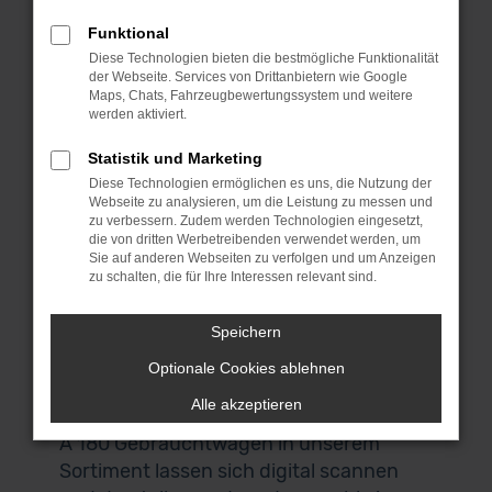
Schön, dass du uns gefunden hast. Bei
dieser Gelegenheit kannst du dich gleich
Funktional
bei unseren Mercedes-Benz A 180
Diese Technologien bieten die bestmögliche Funktionalität
der Webseite. Services von Drittanbietern wie Google
Gebrauchtwagen umsehen und das
Maps, Chats, Fahrzeugbewertungssystem und weitere
passende Fahrzeug für dich finden.
werden aktiviert.
Wenn du aus Regensburg oder der
Statistik und Marketing
Umgebung kommst, laden wir dich
Diese Technologien ermöglichen es uns, die Nutzung der
herzlich zu uns nach Garching ein. Das
Webseite zu analysieren, um die Leistung zu messen und
liegt bei München und ist über die
zu verbessern. Zudem werden Technologien eingesetzt,
die von dritten Werbetreibenden verwendet werden, um
Autobahn perfekt zu erreichen. Keine
Sie auf anderen Webseiten zu verfolgen und um Anzeigen
Zeit? Keine Lust? Kein Problem! Wir
zu schalten, die für Ihre Interessen relevant sind.
bieten dir einen Lieferservice direkt nach
Regensburg und auf Wunsch vor deine
Speichern
Haustür. Auch für den Autokauf
Optionale Cookies ablehnen
brauchst du deine eigenen vier Wände
Alle akzeptieren
nicht zu verlassen. Alle Mercedes-Benz
A 180 Gebrauchtwagen in unserem
Sortiment lassen sich digital scannen