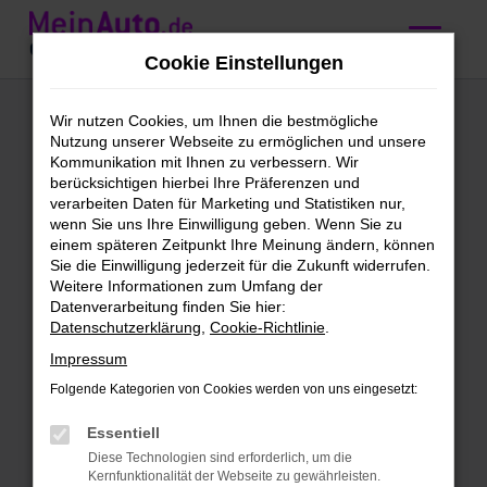
Zum
Hauptinhalt
Cookie Einstellungen
springen
Mercedes-Benz A
Wir nutzen Cookies, um Ihnen die bestmögliche
Nutzung unserer Webseite zu ermöglichen und unsere
180
Kommunikation mit Ihnen zu verbessern. Wir
berücksichtigen hierbei Ihre Präferenzen und
Gebrauchtwagen
verarbeiten Daten für Marketing und Statistiken nur,
wenn Sie uns Ihre Einwilligung geben. Wenn Sie zu
kaufen mit
einem späteren Zeitpunkt Ihre Meinung ändern, können
Sie die Einwilligung jederzeit für die Zukunft widerrufen.
Lieferservice nach
Weitere Informationen zum Umfang der
Datenverarbeitung finden Sie hier:
Regensburg
Datenschutzerklärung
,
Cookie-Richtlinie
.
Impressum
Mercedes-Benz A 180
Folgende Kategorien von Cookies werden von uns eingesetzt:
Gebrauchtwagen – direkt zu dir
Essentiell
nach Regensburg
Diese Technologien sind erforderlich, um die
Kernfunktionalität der Webseite zu gewährleisten.