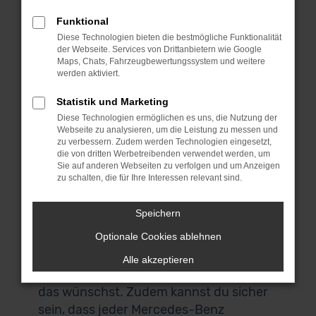
einem Mercedes-Benz Jahreswagen. Die
Funktional
Rede ist von einem Gebrauchtfahrzeug,
Diese Technologien bieten die bestmögliche Funktionalität
das maximal vor einem Jahr erstmals
der Webseite. Services von Drittanbietern wie Google
zugelassen wurde. Hieraus folgt, dass
Maps, Chats, Fahrzeugbewertungssystem und weitere
werden aktiviert.
die meisten Mercedes-Benz
Jahreswagen der aktuellen
Statistik und Marketing
Modellgeneration entstammen und all
Diese Technologien ermöglichen es uns, die Nutzung der
Webseite zu analysieren, um die Leistung zu messen und
die begehrten Extras und
zu verbessern. Zudem werden Technologien eingesetzt,
Sicherheitsausstattung bieten. Wir von
die von dritten Werbetreibenden verwendet werden, um
MeinAuto Gebrauchtwagen sind echte
Sie auf anderen Webseiten zu verfolgen und um Anzeigen
zu schalten, die für Ihre Interessen relevant sind.
Spezialisten für diese Art von
Fahrzeugen und liefern dir
Speichern
ausschließlich Modelle, die aus erster
Optionale Cookies ablehnen
Hand stammen und bestens gepflegt
wurden. Wir halten unser Wort und
Alle akzeptieren
geben dir sogar eine Garantie, wenn du
das wünschst. Zudem kannst du sicher
sein, dass jeder Mercedes-Benz