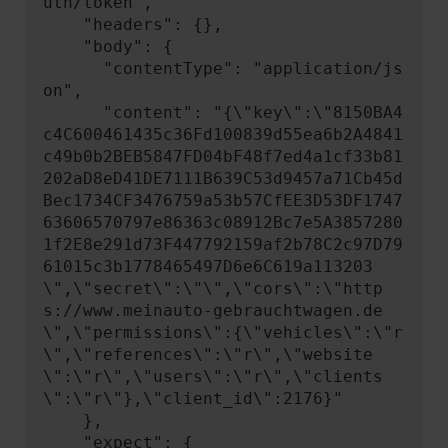
uth/token",

    "headers": {},

    "body": {

      "contentType": "application/js
on",

      "content": "{\"key\":\"8150BA4
c4C600461435c36Fd100839d55ea6b2A4841
c49b0b2BEB5847FD04bF48f7ed4a1cf33b81
202aD8eD41DE7111B639C53d9457a71Cb45d
Bec1734CF3476759a53b57CfEE3D53DF1747
63606570797e86363c08912Bc7e5A3857280
1f2E8e291d73F447792159af2b78C2c97D79
61015c3b1778465497D6e6C619a113203
\",\"secret\":\"\",\"cors\":\"http
s://www.meinauto-gebrauchtwagen.de
\",\"permissions\":{\"vehicles\":\"r
\",\"references\":\"r\",\"website
\":\"r\",\"users\":\"r\",\"clients
\":\"r\"},\"client_id\":2176}"

    },

    "expect": {
