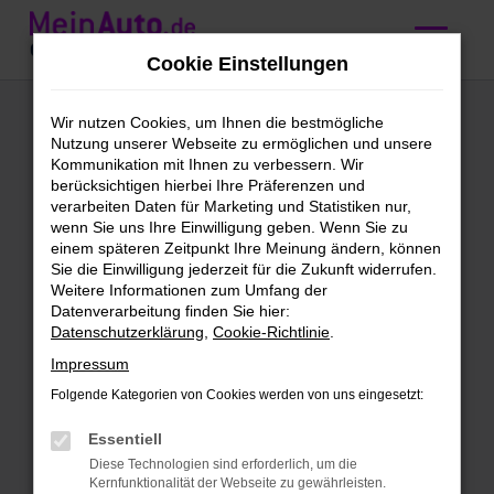
Zum
Hauptinhalt
Cookie Einstellungen
springen
Mercedes-Benz
Wir nutzen Cookies, um Ihnen die bestmögliche
Nutzung unserer Webseite zu ermöglichen und unsere
Jahreswagen
Kommunikation mit Ihnen zu verbessern. Wir
berücksichtigen hierbei Ihre Präferenzen und
kaufen mit
verarbeiten Daten für Marketing und Statistiken nur,
wenn Sie uns Ihre Einwilligung geben. Wenn Sie zu
Lieferservice nach
einem späteren Zeitpunkt Ihre Meinung ändern, können
Sie die Einwilligung jederzeit für die Zukunft widerrufen.
Innsbruck
Weitere Informationen zum Umfang der
Datenverarbeitung finden Sie hier:
Datenschutzerklärung
,
Cookie-Richtlinie
.
Mercedes-Benz Jahreswagen –
Impressum
jung, gebraucht, für Innsbruck
Folgende Kategorien von Cookies werden von uns eingesetzt:
Für deine Fahrten in und um Innsbruck
Essentiell
solltest du auf Qualität setzen.
Diese Technologien sind erforderlich, um die
Besonders günstig funktioniert dies mit
Kernfunktionalität der Webseite zu gewährleisten.