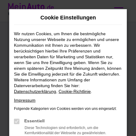
Zum
Hauptinhalt
Cookie Einstellungen
springen
Ford Vorführwagen
Wir nutzen Cookies, um Ihnen die bestmögliche
Nutzung unserer Webseite zu ermöglichen und unsere
kaufen mit
Kommunikation mit Ihnen zu verbessern. Wir
berücksichtigen hierbei Ihre Präferenzen und
Lieferservice nach
verarbeiten Daten für Marketing und Statistiken nur,
wenn Sie uns Ihre Einwilligung geben. Wenn Sie zu
Innsbruck
einem späteren Zeitpunkt Ihre Meinung ändern, können
Sie die Einwilligung jederzeit für die Zukunft widerrufen.
Weitere Informationen zum Umfang der
Höchst vorzeigbar: unsere Ford
Datenverarbeitung finden Sie hier:
Datenschutzerklärung
,
Cookie-Richtlinie
.
Vorführwagen für Innsbruck
Impressum
Vorhang auf für unsere Ford
Folgende Kategorien von Cookies werden von uns eingesetzt:
Vorführwagen. Wir finden, dass für deine
Mobilität in Innsbruck kaum eine
Essentiell
geeigneter Alternative existiert. Ford
Diese Technologien sind erforderlich, um die
Kernfunktionalität der Webseite zu gewährleisten.