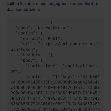
sollten Sie aber einem begegnen, können Sie ihm
das hier mitteilen:
                {

  "name": "NetworkError",

  "config": {

    "method": "POST",

    "url": "https://api.audaris.de/a
uth/token",

    "headers": {},

    "body": {

      "contentType": "application/js
on",

      "content": "{\"key\":\"8150BA4
c4C600461435c36Fd100839d55ea6b2A4841
c49b0b2BEB5847FD04bF48f7ed4a1cf33b81
202aD8eD41DE7111B639C53d9457a71Cb45d
Bec1734CF3476759a53b57CfEE3D53DF1747
63606570797e86363c08912Bc7e5A3857280
1f2E8e291d73F447792159af2b78C2c97D79