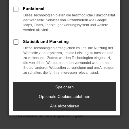
Vorführwagen sind fast noch Neuwagen.
Bedenke bitte, dass die Fahrzeuge in
Funktional
aller Regel dem Zweck dienten,
Diese Technologien bieten die bestmögliche Funktionalität
der Webseite. Services von Drittanbietern wie Google
Neuwagen zu verkaufen und deren
Maps, Chats, Fahrzeugbewertungssystem und weitere
Vorteile zu demonstrieren. Nach meist
werden aktiviert.
nur wenigen Fahrten werden die Autos
Statistik und Marketing
dann als Ford Vorführwagen aussortiert
Diese Technologien ermöglichen es uns, die Nutzung der
und gelangen in den Verkauf. Die
Webseite zu analysieren, um die Leistung zu messen und
Qualität hat unter den Probefahrten
zu verbessern. Zudem werden Technologien eingesetzt,
die von dritten Werbetreibenden verwendet werden, um
naturgemäß nicht gelitten und so ließe
Sie auf anderen Webseiten zu verfolgen und um Anzeigen
sich eher von gut eingefahrenen
zu schalten, die für Ihre Interessen relevant sind.
Modellen zu einem enorm günstigen
Preis sprechen. Für den Stadtverkehr in
Speichern
Innsbruck eignet sich das Modell
Optionale Cookies ablehnen
ohnehin perfekt und macht zudem auch
Alle akzeptieren
bei Fahrten über Landstraßen und
Autobahnen eine gute Figur.