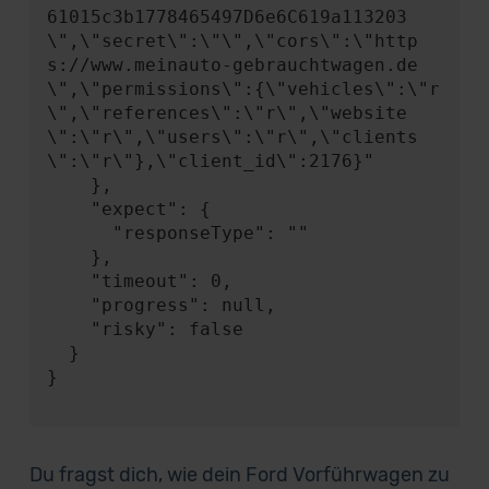
61015c3b1778465497D6e6C619a113203
\",\"secret\":\"\",\"cors\":\"http
s://www.meinauto-gebrauchtwagen.de
\",\"permissions\":{\"vehicles\":\"r
\",\"references\":\"r\",\"website
\":\"r\",\"users\":\"r\",\"clients
\":\"r\"},\"client_id\":2176}"

    },

    "expect": {

      "responseType": ""

    },

    "timeout": 0,

    "progress": null,

    "risky": false

  }

}

Du fragst dich, wie dein Ford Vorführwagen zu