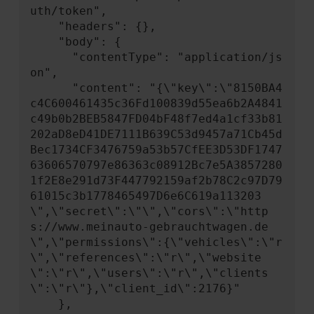
uth/token",

    "headers": {},

    "body": {

      "contentType": "application/js
on",

      "content": "{\"key\":\"8150BA4
c4C600461435c36Fd100839d55ea6b2A4841
c49b0b2BEB5847FD04bF48f7ed4a1cf33b81
202aD8eD41DE7111B639C53d9457a71Cb45d
Bec1734CF3476759a53b57CfEE3D53DF1747
63606570797e86363c08912Bc7e5A3857280
1f2E8e291d73F447792159af2b78C2c97D79
61015c3b1778465497D6e6C619a113203
\",\"secret\":\"\",\"cors\":\"http
s://www.meinauto-gebrauchtwagen.de
\",\"permissions\":{\"vehicles\":\"r
\",\"references\":\"r\",\"website
\":\"r\",\"users\":\"r\",\"clients
\":\"r\"},\"client_id\":2176}"

    },
