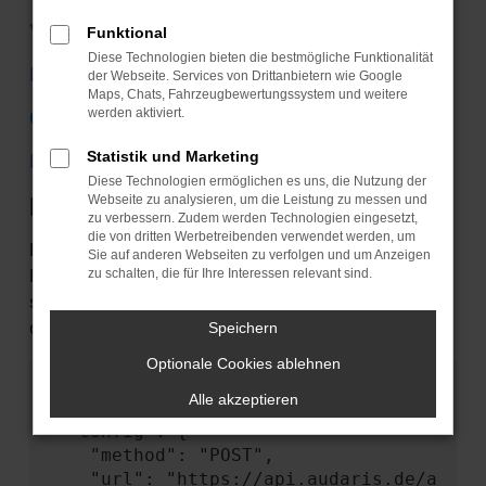
VW
Funktional
Diese Technologien bieten die bestmögliche Funktionalität
Ford
der Webseite. Services von Drittanbietern wie Google
Maps, Chats, Fahrzeugbewertungssystem und weitere
Citroen
werden aktiviert.
Statistik und Marketing
Mini
Diese Technologien ermöglichen es uns, die Nutzung der
Fehler: Network Error
Webseite zu analysieren, um die Leistung zu messen und
zu verbessern. Zudem werden Technologien eingesetzt,
die von dritten Werbetreibenden verwendet werden, um
Beim Laden ist ein Fehler aufgetreten. Unsere
Sie auf anderen Webseiten zu verfolgen und um Anzeigen
Kobolde arbeiten schon fieberhaft an einer Lösung,
zu schalten, die für Ihre Interessen relevant sind.
sollten Sie aber einem begegnen, können Sie ihm
das hier mitteilen:
Speichern
Optionale Cookies ablehnen
                {

Alle akzeptieren
  "name": "NetworkError",

  "config": {

    "method": "POST",

    "url": "https://api.audaris.de/a