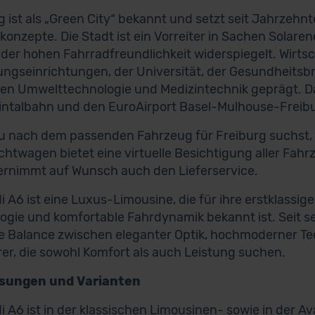
g ist als „Green City“ bekannt und setzt seit Jahrzehn
konzepte. Die Stadt ist ein Vorreiter in Sachen Solaren
 der hohen Fahrradfreundlichkeit widerspiegelt. Wirtsc
ngseinrichtungen, der Universität, der Gesundheits
en Umwelttechnologie und Medizintechnik geprägt. Da
intalbahn und den EuroAirport Basel-Mulhouse-Freibur
 nach dem passenden Fahrzeug für Freiburg suchst, he
htwagen bietet eine virtuelle Besichtigung aller Fahr
rnimmt auf Wunsch auch den Lieferservice.
i A6 ist eine Luxus-Limousine, die für ihre erstklassige
ogie und komfortable Fahrdynamik bekannt ist. Seit se
e Balance zwischen eleganter Optik, hochmoderner Tec
rer, die sowohl Komfort als auch Leistung suchen.
ungen und Varianten
i A6 ist in der klassischen Limousinen- sowie in der Av