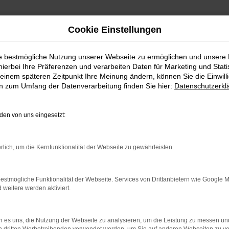
Cookie Einstellungen
ie bestmögliche Nutzung unserer Webseite zu ermöglichen und unsere
hierbei Ihre Präferenzen und verarbeiten Daten für Marketing und Stati
htwagen kaufen mit Liefer
einem späteren Zeitpunkt Ihre Meinung ändern, können Sie die Einwillig
en zum Umfang der Datenverarbeitung finden Sie hier:
Datenschutzerkl
en von uns eingesetzt:
wagen – direkt zu dir nach 
. Bei dieser Gelegenheit kannst du dich gleich bei u
rlich, um die Kernfunktionalität der Webseite zu gewährleisten.
g für dich finden. Wenn du aus Freiburg oder der U
 Das liegt bei München und ist über die Autobahn perfe
estmögliche Funktionalität der Webseite. Services von Drittanbietern wie Google 
 einen Lieferservice direkt nach Freiburg und auf Wun
eitere werden aktiviert.
en vier Wände nicht zu verlassen. Alle Audi A6 Gebra
arstellen, sodass du sowohl ein 360° Panorama des I
dir all deine Fragen beantworten, versteht sich dabei
 es uns, die Nutzung der Webseite zu analysieren, um die Leistung zu messen u