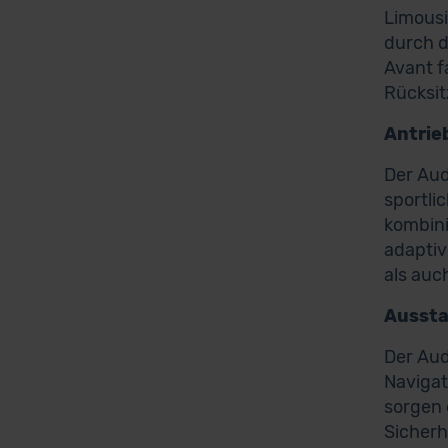
Limousi
durch d
Avant f
Rücksi
Antrie
Der Aud
sportli
kombini
adaptiv
als auc
Ausst
Der Aud
Navigat
sorgen 
Sicherh