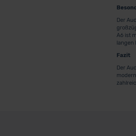
Besond
Der Aud
großzüg
A6 ist 
langen 
Fazit
Der Aud
moderns
zahlrei