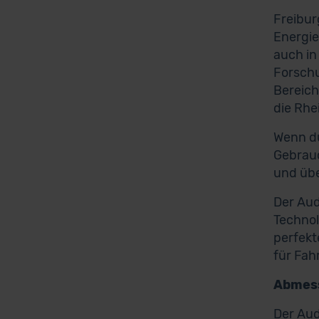
Freibur
Energie
auch in
Forschu
Bereich
die Rhe
Wenn du
Gebrauc
und übe
Der Aud
Technol
perfekt
für Fah
Abmess
Der Aud