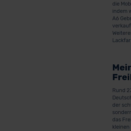
die Mob
indem w
A6 Gebr
verkauf
Weitere
Lackfar
Mei
Fre
Rund 23
Deutsch
der sch
sondern
das Fre
kleinen