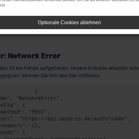
on dritten Werbetreibenden verwendet werden, um Sie auf anderen Webseiten zu ve
ind.
Optionale Cookies ablehnen
r: Network Error
en ist ein Fehler aufgetreten. Unsere Kobolde arbeiten scho
gegnen, können Sie ihm das hier mitteilen:
           {
