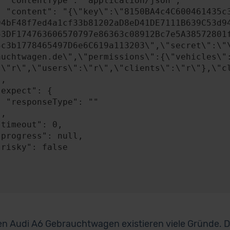
n/json",

A4841c49b0b2BEB58
04bF48f7ed4a1cf33b81202aD8eD41DE7111B639C53d9
53DF174763606570797e86363c08912Bc7e5A38572801
5c3b1778465497D6e6C619a113203\",\"secret\":\"
auchtwagen.de\",\"permissions\":{\"vehicles\"
:\"r\",\"users\":\"r\",\"clients\":\"r\"},\"cl
: ""

en Audi A6 Gebrauchtwagen existieren viele Gründe. Da 