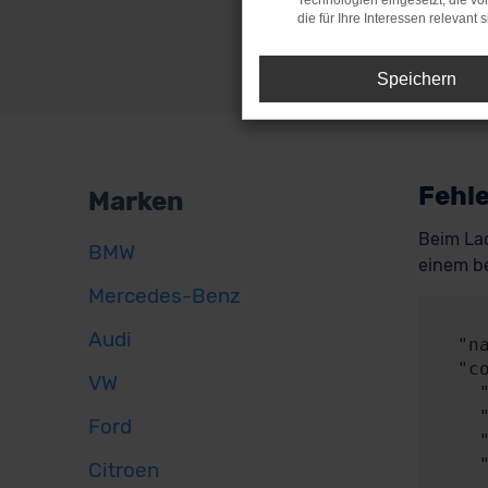
Technologien eingesetzt, die v
die für Ihre Interessen relevant s
Speichern
Fehle
Marken
Beim Lad
BMW
einem be
Mercedes-Benz
     
Audi
  "name": "NetworkError",

  "config": {

VW
    "method": "POST",

    "url": "https://api.audaris.de/auth/token",

Ford
    "headers": {},

    "body": {

Citroen