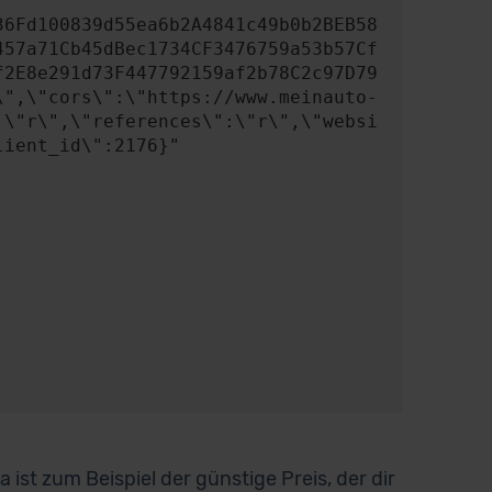
457a71Cb45dBec1734CF3476759a53b57Cf
f2E8e291d73F447792159af2b78C2c97D79
\",\"cors\":\"https://www.meinauto-
:\"r\",\"references\":\"r\",\"websi
ient_id\":2176}"

ist zum Beispiel der günstige Preis, der dir