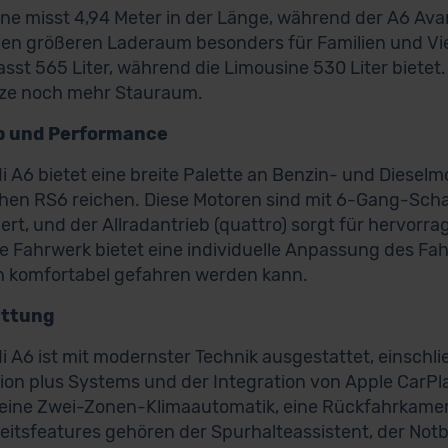
ne misst 4,94 Meter in der Länge, während der A6 Avan
en größeren Laderaum besonders für Familien und Viel
asst 565 Liter, während die Limousine 530 Liter biete
tze noch mehr Stauraum.
b und Performance
i A6 bietet eine breite Palette an Benzin- und Dieselm
chen RS6 reichen. Diese Motoren sind mit 6-Gang-Scha
ert, und der Allradantrieb (quattro) sorgt für hervorra
e Fahrwerk bietet eine individuelle Anpassung des Fah
h komfortabel gefahren werden kann.
attung
i A6 ist mit modernster Technik ausgestattet, einschlie
ion plus Systems und der Integration von Apple CarPl
eine Zwei-Zonen-Klimaautomatik, eine Rückfahrkamer
eitsfeatures gehören der Spurhalteassistent, der Not