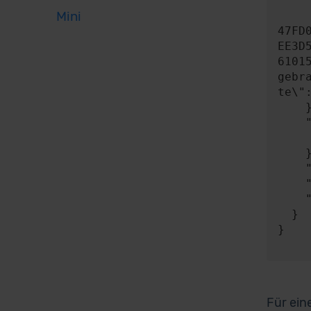
      "contentType": "applicatio
Mini
      "content": "{\"key\":\"8150BA4c4C600461435c36Fd100839d55ea6b2
47FD
EE3D
6101
gebr
te\"
    },

    "expect": {

      "responseType"
    },

    "timeout": 0,

    "progress": null,

    "risky": false

  }

}

Für ein