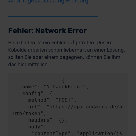
Audi Tageszulassung Freiburg
Fehler: Network Error
Beim Laden ist ein Fehler aufgetreten. Unsere
Kobolde arbeiten schon fieberhaft an einer Lösung,
sollten Sie aber einem begegnen, können Sie ihm
das hier mitteilen:
                {

  "name": "NetworkError",

  "config": {

    "method": "POST",

    "url": "https://api.audaris.de/a
uth/token",

    "headers": {},

    "body": {

      "contentType": "application/js