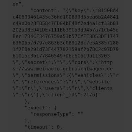
on",

      "content": "{\"key\":\"8150BA4
c4C600461435c36Fd100839d55ea6b2A4841
c49b0b2BEB5847FD04bF48f7ed4a1cf33b81
202aD8eD41DE7111B639C53d9457a71Cb45d
Bec1734CF3476759a53b57CfEE3D53DF1747
63606570797e86363c08912Bc7e5A3857280
1f2E8e291d73F447792159af2b78C2c97D79
61015c3b1778465497D6e6C619a113203
\",\"secret\":\"\",\"cors\":\"http
s://www.meinauto-gebrauchtwagen.de
\",\"permissions\":{\"vehicles\":\"r
\",\"references\":\"r\",\"website
\":\"r\",\"users\":\"r\",\"clients
\":\"r\"},\"client_id\":2176}"

    },

    "expect": {

      "responseType": ""

    },

    "timeout": 0,
