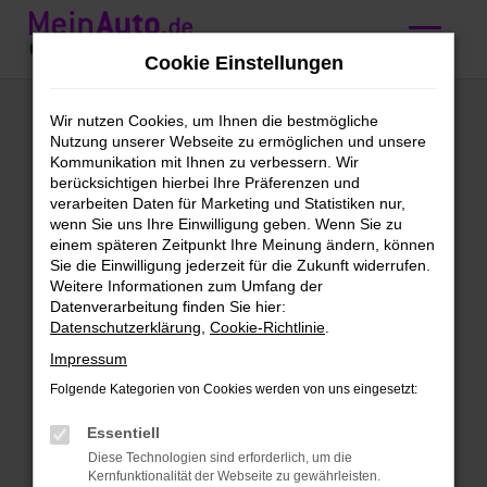
Zum
Hauptinhalt
Cookie Einstellungen
springen
Audi kaufen mit
Wir nutzen Cookies, um Ihnen die bestmögliche
Nutzung unserer Webseite zu ermöglichen und unsere
Lieferservice nach
Kommunikation mit Ihnen zu verbessern. Wir
berücksichtigen hierbei Ihre Präferenzen und
Freiburg
verarbeiten Daten für Marketing und Statistiken nur,
wenn Sie uns Ihre Einwilligung geben. Wenn Sie zu
einem späteren Zeitpunkt Ihre Meinung ändern, können
MeinAuto Gebrauchtwagen:
Sie die Einwilligung jederzeit für die Zukunft widerrufen.
Weitere Informationen zum Umfang der
finde deinen Audi für Freiburg
Datenverarbeitung finden Sie hier:
Datenschutzerklärung
,
Cookie-Richtlinie
.
Wie wäre es mit einem Audi für Freiburg?
Impressum
Wir von MeinAuto Gebrauchtwagen
halten dies für eine gute Idee und bieten
Folgende Kategorien von Cookies werden von uns eingesetzt:
dir eine Fülle an spannenden
Essentiell
Angeboten. Unser Unternehmen ist auf
Diese Technologien sind erforderlich, um die
junge Gebrauchtwagen sowie
Kernfunktionalität der Webseite zu gewährleisten.