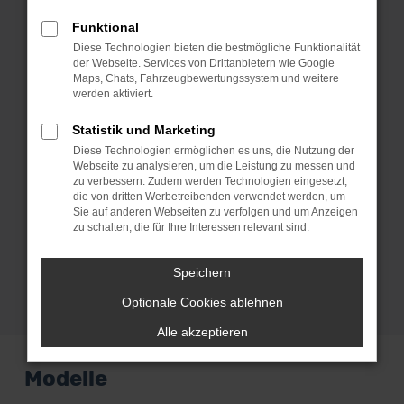
Vorführwagen und Jahreswagen
Funktional
spezialisiert. Mit anderen Worten sparst
Diese Technologien bieten die bestmögliche Funktionalität
du beim Kauf eines Audi für Freiburg
der Webseite. Services von Drittanbietern wie Google
garantiert jede Menge Geld und steigst
Maps, Chats, Fahrzeugbewertungssystem und weitere
werden aktiviert.
in ein erstklassig erhaltenes Fahrzeug.
Was uns auszeichnet, ist unser
Statistik und Marketing
erstklassiger Service. Hierzu gehört
Diese Technologien ermöglichen es uns, die Nutzung der
beispielsweise auch, dass wir dir deinen
Webseite zu analysieren, um die Leistung zu messen und
zu verbessern. Zudem werden Technologien eingesetzt,
Audi direkt vor die Haustür stellen – ob in
die von dritten Werbetreibenden verwendet werden, um
Freiburg oder an einem beliebigen
Sie auf anderen Webseiten zu verfolgen und um Anzeigen
zu schalten, die für Ihre Interessen relevant sind.
anderen Ort, den du vorher festlegen
kannst. Und das deutschlandweit.
Speichern
Optionale Cookies ablehnen
Alle akzeptieren
Modelle