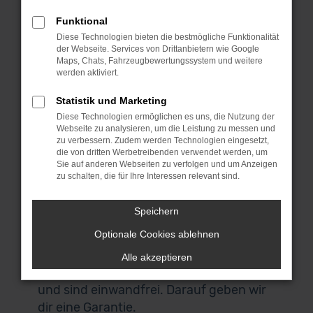
enorme Bandbreite an Fahrzeugen und
Funktional
lassen dich sprichwörtlich „aus dem
Diese Technologien bieten die bestmögliche Funktionalität
Vollen schöpfen“. Hinzu kommt, dass wir
der Webseite. Services von Drittanbietern wie Google
für dich die Lieferung direkt nach Zürich
Maps, Chats, Fahrzeugbewertungssystem und weitere
werden aktiviert.
oder einen anderen Ort, irgendwo in
Deutschland, übernehmen. Wir lassen
Statistik und Marketing
bei Mercedes-Benz Gebrauchtwagen
Diese Technologien ermöglichen es uns, die Nutzung der
Webseite zu analysieren, um die Leistung zu messen und
Argumente sprechen und überzeugen
zu verbessern. Zudem werden Technologien eingesetzt,
durch Qualität. All unsere Fahrzeuge für
die von dritten Werbetreibenden verwendet werden, um
Sie auf anderen Webseiten zu verfolgen und um Anzeigen
deine Mobilität in Zürich stammen aus
zu schalten, die für Ihre Interessen relevant sind.
erster Hand und hatten entsprechend
nur einen Vorbesitzer. Es handelt sich
Speichern
um einheimische Fahrzeuge und keine
Optionale Cookies ablehnen
EU-Importe und vor allem: unsere
Mercedes-Benz Gebrauchtwagen
Alle akzeptieren
wurden im Vorfeld gründlich geprüft
und sind einwandfrei. Darauf geben wir
dir eine Garantie.