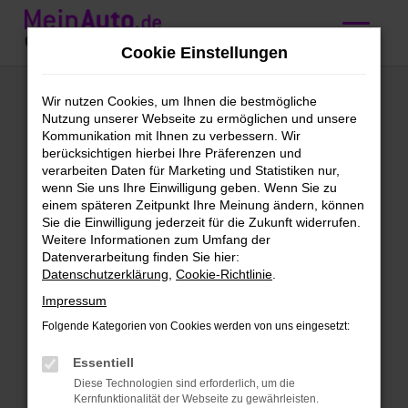
Zum
Hauptinhalt
Cookie Einstellungen
springen
Mercedes-Benz
Wir nutzen Cookies, um Ihnen die bestmögliche
Nutzung unserer Webseite zu ermöglichen und unsere
Gebrauchtwagen
Kommunikation mit Ihnen zu verbessern. Wir
berücksichtigen hierbei Ihre Präferenzen und
kaufen mit
verarbeiten Daten für Marketing und Statistiken nur,
wenn Sie uns Ihre Einwilligung geben. Wenn Sie zu
Lieferservice nach
einem späteren Zeitpunkt Ihre Meinung ändern, können
Sie die Einwilligung jederzeit für die Zukunft widerrufen.
Zürich
Weitere Informationen zum Umfang der
Datenverarbeitung finden Sie hier:
Datenschutzerklärung
,
Cookie-Richtlinie
.
Mercedes-Benz
Impressum
Gebrauchtwagen – Qualität für
Folgende Kategorien von Cookies werden von uns eingesetzt:
Zürich
Essentiell
Mercedes-Benz Gebrauchtwagen sind
Diese Technologien sind erforderlich, um die
unser täglich Brot. Wir bieten dir eine
Kernfunktionalität der Webseite zu gewährleisten.