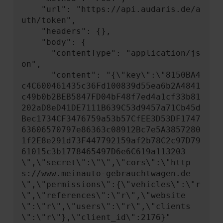
    "url": "https://api.audaris.de/a
uth/token",

    "headers": {},

    "body": {

      "contentType": "application/js
on",

      "content": "{\"key\":\"8150BA4
c4C600461435c36Fd100839d55ea6b2A4841
c49b0b2BEB5847FD04bF48f7ed4a1cf33b81
202aD8eD41DE7111B639C53d9457a71Cb45d
Bec1734CF3476759a53b57CfEE3D53DF1747
63606570797e86363c08912Bc7e5A3857280
1f2E8e291d73F447792159af2b78C2c97D79
61015c3b1778465497D6e6C619a113203
\",\"secret\":\"\",\"cors\":\"http
s://www.meinauto-gebrauchtwagen.de
\",\"permissions\":{\"vehicles\":\"r
\",\"references\":\"r\",\"website
\":\"r\",\"users\":\"r\",\"clients
\":\"r\"},\"client_id\":2176}"
