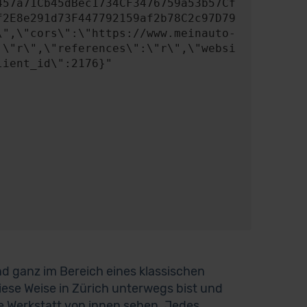
457a71Cb45dBec1734CF3476759a53b57Cf
f2E8e291d73F447792159af2b78C2c97D79
\",\"cors\":\"https://www.meinauto-
:\"r\",\"references\":\"r\",\"websi
ient_id\":2176}"

d ganz im Bereich eines klassischen
ese Weise in Zürich unterwegs bist und
ne Werkstatt von innen sehen. Jedes