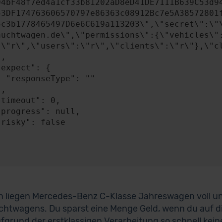
04bF48f7ed4a1cf33b81202aD8eD41DE7111B639C53d9
53DF174763606570797e86363c08912Bc7e5A38572801
5c3b1778465497D6e6C619a113203\",\"secret\":\"
auchtwagen.de\",\"permissions\":{\"vehicles\"
:\"r\",\"users\":\"r\",\"clients\":\"r\"},\"cl
: ""

ch liegen Mercedes-Benz C-Klasse Jahreswagen voll un
htwagens. Du sparst eine Menge Geld, wenn du auf di
ufgrund der erstklassigen Verarbeitung so schnell kei