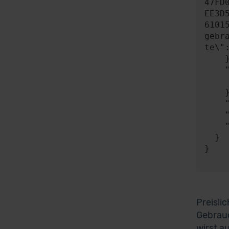
47FD
EE3D
6101
gebr
te\"
    },

    "expect": {

      "responseType"
    },

    "timeout": 0,

    "progress": null,

    "risky": false

  }

}

Preisli
Gebrauc
wirst a