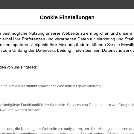
Cookie Einstellungen
ie bestmögliche Nutzung unserer Webseite zu ermöglichen und unsere
hierbei Ihre Präferenzen und verarbeiten Daten für Marketing und Stati
-Klasse Jahreswagen kauf
einem späteren Zeitpunkt Ihre Meinung ändern, können Sie die Einwillig
en zum Umfang der Datenverarbeitung finden Sie hier:
Datenschutzerkl
ch Zürich
en von uns eingesetzt:
edes-Benz C-Klasse Jahresw
gen werden gerne auch als Fast-Neuwagen bezeichnet
rlich, um die Kernfunktionalität der Webseite zu gewährleisten.
f Monate zurückliegen darf. Für deine Mobilität in Zür
ahrzeug aus der aktuellen Modellgeneration steigst und 
estmögliche Funktionalität der Webseite. Services von Drittanbietern wie Google 
cedes-Benz C-Klasse Jahreswagen werden bei uns au
eitere werden aktiviert.
ieten wir dir eine Garantie über einen einwandfreien Z
zeug und keinen EU-Import steigst. Für Zürich existie
.
 es uns, die Nutzung der Webseite zu analysieren, um die Leistung zu messen u