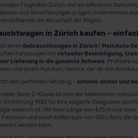
tionalen Flughafen Zürich und ein effizientes Bahnnetz
anken und Versicherungen prägen Unternehmen aus d
omobilhandel die Wirtschaft der Region.
uchtwagen in Zürich kaufen – einfach
hst einen
Gebrauchtwagen in Zürich
?
MeinAuto G
rüften Fahrzeugen mit
virtueller Besichtigung, tra
aler Lieferung in die gesamte Schweiz
. Profitiere v
onen und einem Rundum-Service, der dir den Autokauf
etzt dein perfektes Fahrzeug –
schnell, sicher und b
cedes-Benz C-Klasse ist eine der beliebtesten Limou
rer Einführung 1982 für ihre elegante Designlinie, komf
ogie bekannt ist. Mit einer Länge von 4,75 m und einer 
f Personen und einen Kofferraum von 455 Litern, der b
rweitert werden kann.
lasse ist in verschiedenen Motorisierungen erhältlich,