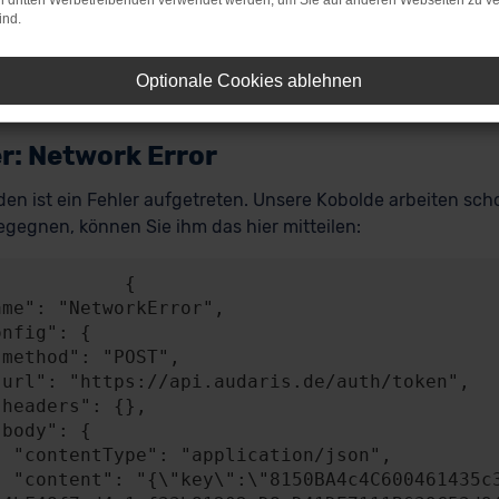
on dritten Werbetreibenden verwendet werden, um Sie auf anderen Webseiten zu ve
ind.
Optionale Cookies ablehnen
r: Network Error
en ist ein Fehler aufgetreten. Unsere Kobolde arbeiten scho
gegnen, können Sie ihm das hier mitteilen:
           {

n/json",

A4841c49b0b2BEB58