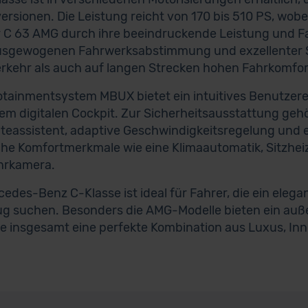
ersionen. Die Leistung reicht von 170 bis 510 PS, wobe
 C 63 AMG durch ihre beeindruckende Leistung und F
usgewogenen Fahrwerksabstimmung und exzellenter St
rkehr als auch auf langen Strecken hohen Fahrkomfo
otainmentsystem MBUX bietet ein intuitives Benutzere
em digitalen Cockpit. Zur Sicherheitsausstattung geh
teassistent, adaptive Geschwindigkeitsregelung und e
che Komfortmerkmale wie eine Klimaautomatik, Sitzhe
hrkamera.
cedes-Benz C-Klasse ist ideal für Fahrer, die ein eleg
g suchen. Besonders die AMG-Modelle bieten ein auß
e insgesamt eine perfekte Kombination aus Luxus, Inn