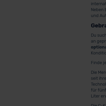
interna
Neben B
und Aut
Gebra
Du suc
an gep
option
Konditi
Finde j
Die Mer
seit ih
Technol
für fün
Liter e
Die C-K