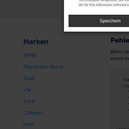
Technologien eingesetzt, die v
die für Ihre Interessen relevant s
Speichern
Fehle
Marken
Beim Lad
BMW
einem be
Mercedes-Benz
     
Audi
  "name": "NetworkError",

  "config": {

VW
    "method": "POST",

    "url": "https://api.audaris.de/auth/token",

Ford
    "headers": {},

    "body": {

Citroen
      "contentType": "applicatio
Mini
      "content": "{\"key\":\"8150BA4c4C600461435c36Fd100839d55ea6b2