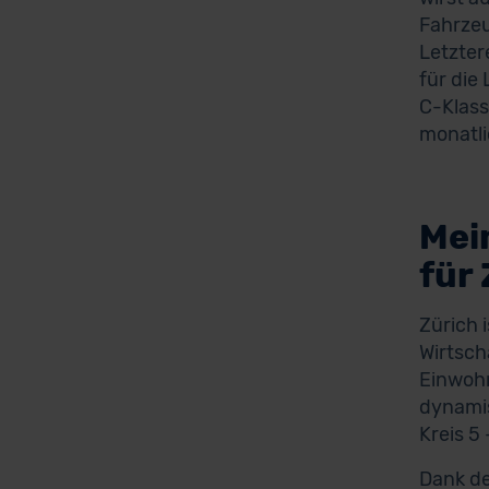
Fahrzeu
Letzter
für die
C-Klass
monatli
Mei
für
Zürich 
Wirtsch
Einwohn
dynamis
Kreis 5 
Dank de