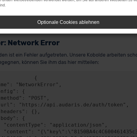
on dritten Werbetreibenden verwendet werden, um Sie auf anderen Webseiten zu ve
ind.
Optionale Cookies ablehnen
r: Network Error
en ist ein Fehler aufgetreten. Unsere Kobolde arbeiten scho
gegnen, können Sie ihm das hier mitteilen:
           {

n/json",

A4841c49b0b2BEB58