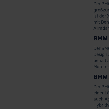
Der BMW
großzüg
ist der
mit Ben
Allrada
BMW 
Der BMW
Design 
behält 
Motoren
BMW 
Der BMW
einer L
auch Ag
Hybridv