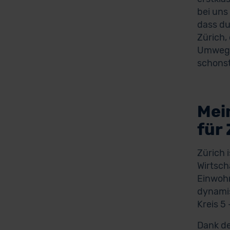
bei uns
dass du
Zürich,
Umwege 
schonst
Mei
für
Zürich 
Wirtsch
Einwohn
dynamis
Kreis 5 
Dank de