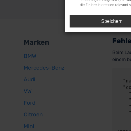
Technologien eingesetzt, die v
die für Ihre Interessen relevant s
Speichern
Fehle
Marken
Beim Lad
BMW
einem be
Mercedes-Benz
     
Audi
  "name": "NetworkError",

  "config": {

VW
    "method": "POST",

    "url": "https://api.audaris.de/auth/token",

Ford
    "headers": {},

    "body": {

Citroen
      "contentType": "applicatio
Mini
      "content": "{\"key\":\"8150BA4c4C600461435c36Fd100839d55ea6b2