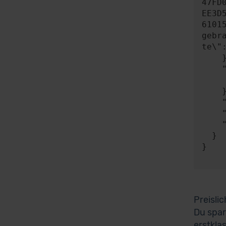
47FD
EE3D
6101
gebr
te\"
    },

    "expect": {

      "responseType"
    },

    "timeout": 0,

    "progress": null,

    "risky": false

  }

}

Preisli
Du spar
erstkla