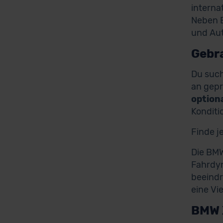
interna
Neben B
und Aut
Gebra
Du suc
an gep
option
Konditi
Finde j
Die BMW
Fahrdyn
beeindr
eine Vi
BMW 