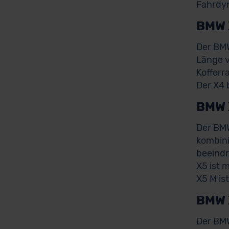
Fahrdy
BMW 
Der BMW
Länge v
Kofferr
Der X4 
BMW 
Der BMW
kombini
beeindr
X5 ist 
X5 M is
BMW 
Der BMW