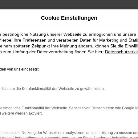
Cookie Einstellungen
ie bestmögliche Nutzung unserer Webseite zu ermöglichen und unsere
hierbei Ihre Präferenzen und verarbeiten Daten für Marketing und Stati
reswagen kaufen mit Liefe
einem späteren Zeitpunkt Ihre Meinung ändern, können Sie die Einwillig
en zum Umfang der Datenverarbeitung finden Sie hier:
Datenschutzerkl
en von uns eingesetzt:
X-Reihe Jahreswagen für Zü
gerne auch als Fast-Neuwagen bezeichnet. Der Grund
rlich, um die Kernfunktionalität der Webseite zu gewährleisten.
e zurückliegen darf. Für deine Mobilität in Zürich bed
 aus der aktuellen Modellgeneration steigst und keinerl
estmögliche Funktionalität der Webseite. Services von Drittanbietern wie Google 
eihe Jahreswagen werden bei uns aus erster Hand an
eitere werden aktiviert.
wir dir eine Garantie über einen einwandfreien Zustan
und keinen EU-Import steigst. Für Zürich existiert kau
.
 es uns, die Nutzung der Webseite zu analysieren, um die Leistung zu messen u