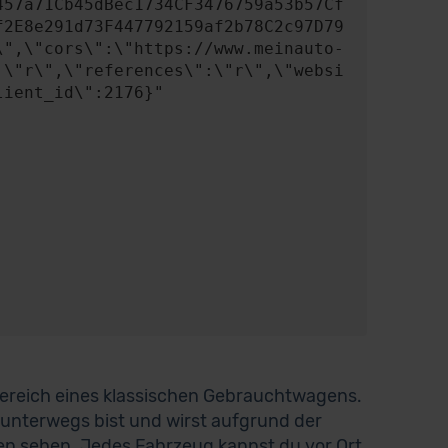
457a71Cb45dBec1734CF3476759a53b57Cf
f2E8e291d73F447792159af2b78C2c97D79
\",\"cors\":\"https://www.meinauto-
:\"r\",\"references\":\"r\",\"websi
ient_id\":2176}"

Bereich eines klassischen Gebrauchtwagens.
 unterwegs bist und wirst aufgrund der
nen sehen. Jedes Fahrzeug kannst du vor Ort