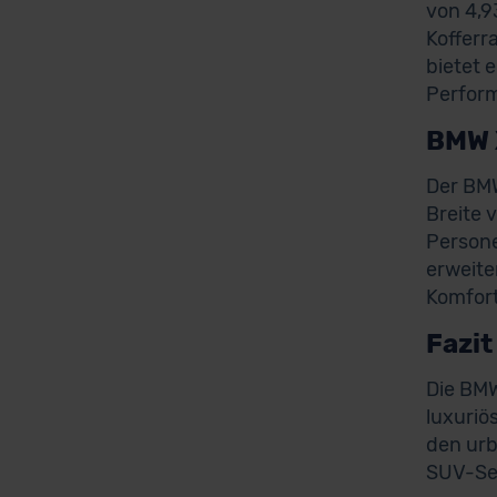
von 4,9
Kofferr
bietet 
Perfor
BMW 
Der BMW
Breite 
Persone
erweite
Komfort
Fazit
Die BMW
luxuriö
den urb
SUV-Seg