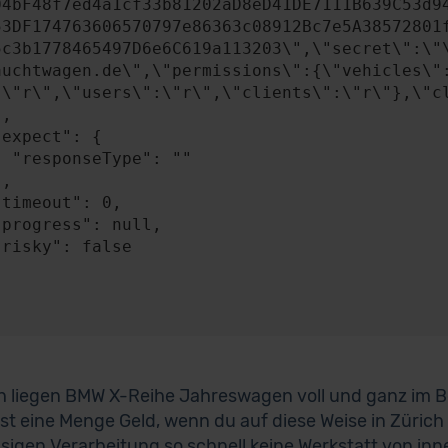
04bF48f7ed4a1cf33b81202aD8eD41DE7111B639C53d9
53DF174763606570797e86363c08912Bc7e5A38572801
5c3b1778465497D6e6C619a113203\",\"secret\":\"
auchtwagen.de\",\"permissions\":{\"vehicles\"
:\"r\",\"users\":\"r\",\"clients\":\"r\"},\"cl
: ""

ch liegen BMW X-Reihe Jahreswagen voll und ganz im 
st eine Menge Geld, wenn du auf diese Weise in Zürich
ssigen Verarbeitung so schnell keine Werkstatt von in