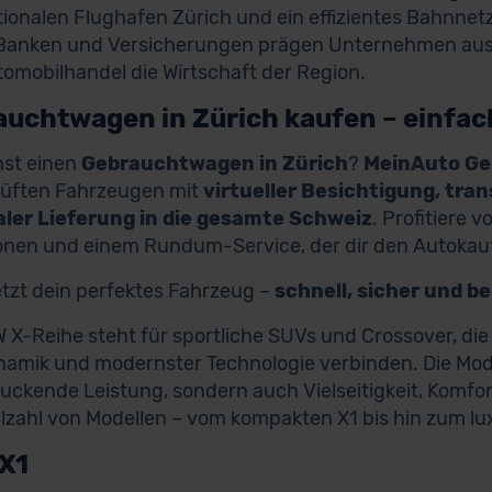
tionalen Flughafen Zürich und ein effizientes Bahnnetz
anken und Versicherungen prägen Unternehmen aus d
omobilhandel die Wirtschaft der Region.
uchtwagen in Zürich kaufen – einfach
hst einen
Gebrauchtwagen in Zürich
?
MeinAuto G
rüften Fahrzeugen mit
virtueller Besichtigung, tra
aler Lieferung in die gesamte Schweiz
. Profitiere v
onen und einem Rundum-Service, der dir den Autokauf
etzt dein perfektes Fahrzeug –
schnell, sicher und b
 X-Reihe steht für sportliche SUVs und Crossover, die
amik und modernster Technologie verbinden. Die Model
uckende Leistung, sondern auch Vielseitigkeit, Komfor
elzahl von Modellen – vom kompakten X1 bis hin zum lu
X1