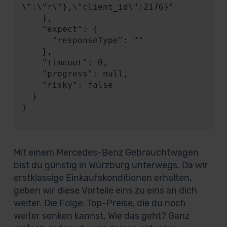
\":\"r\"},\"client_id\":2176}"

    },

    "expect": {

      "responseType": ""

    },

    "timeout": 0,

    "progress": null,

    "risky": false

  }

}

Mit einem Mercedes-Benz Gebrauchtwagen
bist du günstig in Würzburg unterwegs. Da wir
erstklassige Einkaufskonditionen erhalten,
geben wir diese Vorteile eins zu eins an dich
weiter. Die Folge: Top-Preise, die du noch
weiter senken kannst. Wie das geht? Ganz