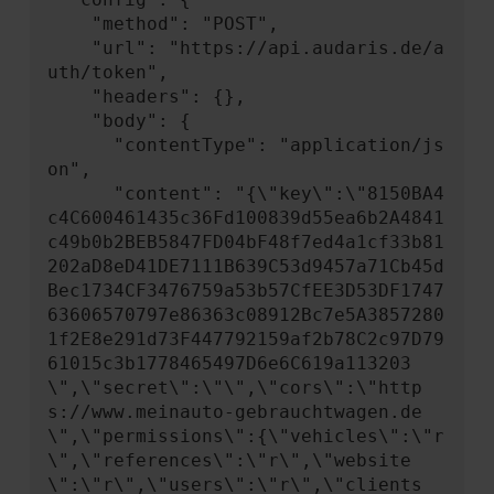
    "method": "POST",

    "url": "https://api.audaris.de/a
uth/token",

    "headers": {},

    "body": {

      "contentType": "application/js
on",

      "content": "{\"key\":\"8150BA4
c4C600461435c36Fd100839d55ea6b2A4841
c49b0b2BEB5847FD04bF48f7ed4a1cf33b81
202aD8eD41DE7111B639C53d9457a71Cb45d
Bec1734CF3476759a53b57CfEE3D53DF1747
63606570797e86363c08912Bc7e5A3857280
1f2E8e291d73F447792159af2b78C2c97D79
61015c3b1778465497D6e6C619a113203
\",\"secret\":\"\",\"cors\":\"http
s://www.meinauto-gebrauchtwagen.de
\",\"permissions\":{\"vehicles\":\"r
\",\"references\":\"r\",\"website
\":\"r\",\"users\":\"r\",\"clients