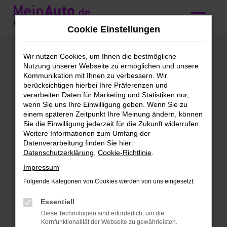
Zum
Hauptinhalt
Cookie Einstellungen
springen
Mercedes-Benz
Wir nutzen Cookies, um Ihnen die bestmögliche
Nutzung unserer Webseite zu ermöglichen und unsere
Gebrauchtwagen
Kommunikation mit Ihnen zu verbessern. Wir
berücksichtigen hierbei Ihre Präferenzen und
kaufen mit
verarbeiten Daten für Marketing und Statistiken nur,
wenn Sie uns Ihre Einwilligung geben. Wenn Sie zu
Lieferservice nach
einem späteren Zeitpunkt Ihre Meinung ändern, können
Sie die Einwilligung jederzeit für die Zukunft widerrufen.
Würzburg
Weitere Informationen zum Umfang der
Datenverarbeitung finden Sie hier:
Datenschutzerklärung
,
Cookie-Richtlinie
.
Mercedes-Benz
Impressum
Gebrauchtwagen – Qualität für
Folgende Kategorien von Cookies werden von uns eingesetzt:
Würzburg
Essentiell
Mercedes-Benz Gebrauchtwagen sind
Diese Technologien sind erforderlich, um die
unser täglich Brot. Wir bieten dir eine
Kernfunktionalität der Webseite zu gewährleisten.