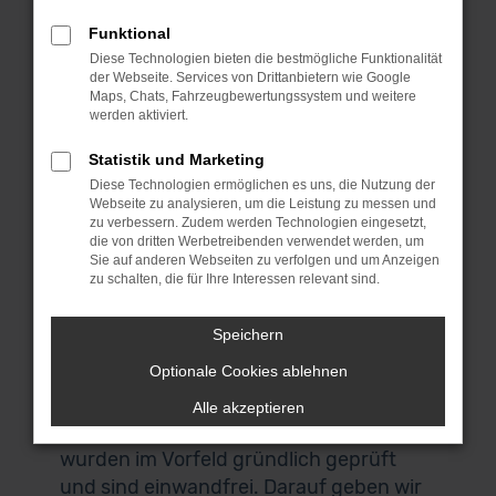
enorme Bandbreite an Fahrzeugen und
Funktional
lassen dich sprichwörtlich „aus dem
Diese Technologien bieten die bestmögliche Funktionalität
Vollen schöpfen“. Hinzu kommt, dass wir
der Webseite. Services von Drittanbietern wie Google
für dich die Lieferung direkt nach
Maps, Chats, Fahrzeugbewertungssystem und weitere
werden aktiviert.
Würzburg oder einen anderen Ort,
irgendwo in Deutschland, übernehmen.
Statistik und Marketing
Wir lassen bei Mercedes-Benz
Diese Technologien ermöglichen es uns, die Nutzung der
Webseite zu analysieren, um die Leistung zu messen und
Gebrauchtwagen Argumente sprechen
zu verbessern. Zudem werden Technologien eingesetzt,
und überzeugen durch Qualität. All
die von dritten Werbetreibenden verwendet werden, um
Sie auf anderen Webseiten zu verfolgen und um Anzeigen
unsere Fahrzeuge für deine Mobilität in
zu schalten, die für Ihre Interessen relevant sind.
Würzburg stammen aus erster Hand und
hatten entsprechend nur einen
Speichern
Vorbesitzer. Es handelt sich um
Optionale Cookies ablehnen
einheimische Fahrzeuge und keine EU-
Importe und vor allem: unsere
Alle akzeptieren
Mercedes-Benz Gebrauchtwagen
wurden im Vorfeld gründlich geprüft
und sind einwandfrei. Darauf geben wir