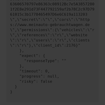
63606570797e86363c08912Bc7e5A3857280
1f2E8e291d73F447792159af2b78C2c97D79
61015c3b1778465497D6e6C619a113203
\",\"secret\":\"\",\"cors\":\"http
s://www.meinauto-gebrauchtwagen.de
\",\"permissions\":{\"vehicles\":\"r
\",\"references\":\"r\",\"website
\":\"r\",\"users\":\"r\",\"clients
\":\"r\"},\"client_id\":2176}"

    },

    "expect": {

      "responseType": ""

    },

    "timeout": 0,

    "progress": null,

    "risky": false

  }

}
