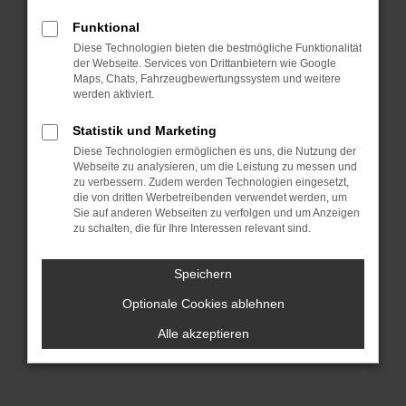
dich sprichwörtlich „aus dem Vollen
Funktional
schöpfen“. Hinzu kommt, dass wir für
Diese Technologien bieten die bestmögliche Funktionalität
dich die Lieferung direkt nach Würzburg
der Webseite. Services von Drittanbietern wie Google
oder einen anderen Ort, irgendwo in
Maps, Chats, Fahrzeugbewertungssystem und weitere
werden aktiviert.
Deutschland, übernehmen. Wir lassen
bei BMW Gebrauchtwagen Argumente
Statistik und Marketing
sprechen und überzeugen durch
Diese Technologien ermöglichen es uns, die Nutzung der
Webseite zu analysieren, um die Leistung zu messen und
Qualität. All unsere Fahrzeuge für deine
zu verbessern. Zudem werden Technologien eingesetzt,
Mobilität in Würzburg stammen aus
die von dritten Werbetreibenden verwendet werden, um
erster Hand und hatten entsprechend
Sie auf anderen Webseiten zu verfolgen und um Anzeigen
zu schalten, die für Ihre Interessen relevant sind.
nur einen Vorbesitzer. Es handelt sich
um einheimische Fahrzeuge und keine
Speichern
EU-Importe und vor allem: unsere BMW
Optionale Cookies ablehnen
Gebrauchtwagen wurden im Vorfeld
gründlich geprüft und sind einwandfrei.
Alle akzeptieren
Darauf geben wir dir eine Garantie.