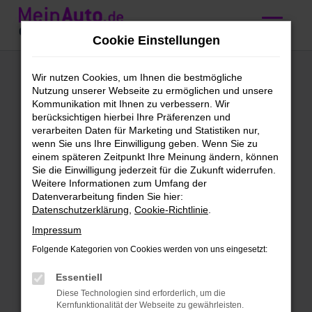
Zum
Hauptinhalt
Cookie Einstellungen
springen
BMW
Wir nutzen Cookies, um Ihnen die bestmögliche
Nutzung unserer Webseite zu ermöglichen und unsere
Gebrauchtwagen
Kommunikation mit Ihnen zu verbessern. Wir
berücksichtigen hierbei Ihre Präferenzen und
kaufen mit
verarbeiten Daten für Marketing und Statistiken nur,
wenn Sie uns Ihre Einwilligung geben. Wenn Sie zu
Lieferservice nach
einem späteren Zeitpunkt Ihre Meinung ändern, können
Sie die Einwilligung jederzeit für die Zukunft widerrufen.
Würzburg
Weitere Informationen zum Umfang der
Datenverarbeitung finden Sie hier:
Datenschutzerklärung
,
Cookie-Richtlinie
.
BMW Gebrauchtwagen –
Impressum
Qualität für Würzburg
Folgende Kategorien von Cookies werden von uns eingesetzt:
BMW Gebrauchtwagen sind unser
Essentiell
täglich Brot. Wir bieten dir eine enorme
Diese Technologien sind erforderlich, um die
Bandbreite an Fahrzeugen und lassen
Kernfunktionalität der Webseite zu gewährleisten.