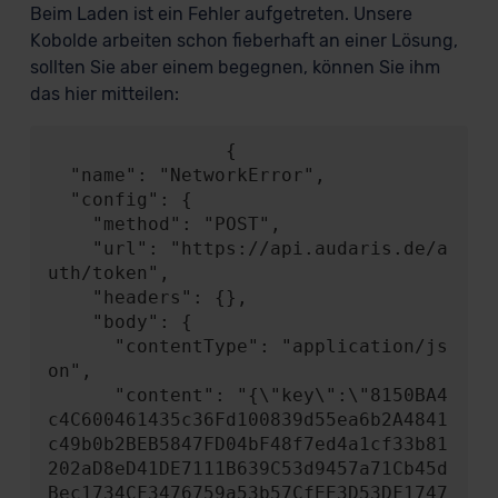
Beim Laden ist ein Fehler aufgetreten. Unsere
Kobolde arbeiten schon fieberhaft an einer Lösung,
sollten Sie aber einem begegnen, können Sie ihm
das hier mitteilen:
                {

  "name": "NetworkError",

  "config": {

    "method": "POST",

    "url": "https://api.audaris.de/a
uth/token",

    "headers": {},

    "body": {

      "contentType": "application/js
on",

      "content": "{\"key\":\"8150BA4
c4C600461435c36Fd100839d55ea6b2A4841
c49b0b2BEB5847FD04bF48f7ed4a1cf33b81
202aD8eD41DE7111B639C53d9457a71Cb45d
Bec1734CF3476759a53b57CfEE3D53DF1747