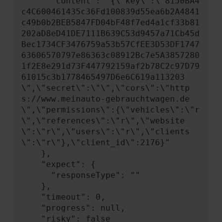
      "content": "{\"key\":\"8150BA4
c4C600461435c36Fd100839d55ea6b2A4841
c49b0b2BEB5847FD04bF48f7ed4a1cf33b81
202aD8eD41DE7111B639C53d9457a71Cb45d
Bec1734CF3476759a53b57CfEE3D53DF1747
63606570797e86363c08912Bc7e5A3857280
1f2E8e291d73F447792159af2b78C2c97D79
61015c3b1778465497D6e6C619a113203
\",\"secret\":\"\",\"cors\":\"http
s://www.meinauto-gebrauchtwagen.de
\",\"permissions\":{\"vehicles\":\"r
\",\"references\":\"r\",\"website
\":\"r\",\"users\":\"r\",\"clients
\":\"r\"},\"client_id\":2176}"

    },

    "expect": {

      "responseType": ""

    },

    "timeout": 0,

    "progress": null,

    "risky": false
