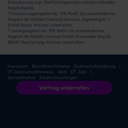
Erstzulassung zzgl. Überführungskosten und dem aktuellen
Angebotspreis.
2
Finanzierungsangebot inkl. 19% MwSt. Ein unverbindliches
Angebot der Mobilize Financial Services, Jagenbergstr. 1,
41468 Neuss. Irrtümer vorbehalten.
3
Leasingangebot inkl. 19% MwSt. Ein unverbindliches
Angebot der Mobility Concept GmbH, Grünwalder Weg 34,
82041 Oberhaching. Irrtümer vorbehalten.
Impressum
Rechtliche Hinweise
Datenschutzerklärung
Datenschutzhinweise
AGB
Jobs
Barrierefreiheit
Cookie Einstellungen
Vertrag widerrufen