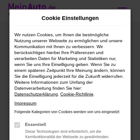
Zum
Hauptinhalt
Cookie Einstellungen
springen
BMW 5er Reihe
Wir nutzen Cookies, um Ihnen die bestmögliche
Nutzung unserer Webseite zu ermöglichen und unsere
Gebrauchtwagen
Kommunikation mit Ihnen zu verbessern. Wir
berücksichtigen hierbei Ihre Präferenzen und
kaufen mit
verarbeiten Daten für Marketing und Statistiken nur,
wenn Sie uns Ihre Einwilligung geben. Wenn Sie zu
Lieferservice nach
einem späteren Zeitpunkt Ihre Meinung ändern, können
Sie die Einwilligung jederzeit für die Zukunft widerrufen.
Würzburg
Weitere Informationen zum Umfang der
Datenverarbeitung finden Sie hier:
Datenschutzerklärung
,
Cookie-Richtlinie
.
BMW 5er Reihe
Impressum
Gebrauchtwagen – direkt zu dir
Folgende Kategorien von Cookies werden von uns eingesetzt:
nach Würzburg
Essentiell
Schön, dass du uns gefunden hast. Bei
Diese Technologien sind erforderlich, um die
dieser Gelegenheit kannst du dich gleich
Kernfunktionalität der Webseite zu gewährleisten.