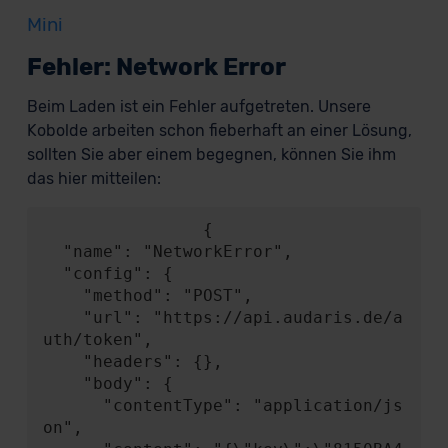
Mini
Fehler: Network Error
Beim Laden ist ein Fehler aufgetreten. Unsere
Kobolde arbeiten schon fieberhaft an einer Lösung,
sollten Sie aber einem begegnen, können Sie ihm
das hier mitteilen:
                {

  "name": "NetworkError",

  "config": {

    "method": "POST",

    "url": "https://api.audaris.de/a
uth/token",

    "headers": {},

    "body": {

      "contentType": "application/js
on",
