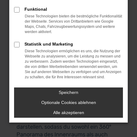
bei unseren BMW 5er Reihe
Funktional
Gebrauchtwagen umsehen und das
Diese Technologien bieten die bestmögliche Funktionalität
passende Fahrzeug für dich finden.
der Webseite. Services von Drittanbietern wie Google
Wenn du aus Würzburg oder der
Maps, Chats, Fahrzeugbewertungssystem und weitere
werden aktiviert.
Umgebung kommst, laden wir dich
herzlich zu uns nach Garching ein. Das
Statistik und Marketing
liegt bei München und ist über die
Diese Technologien ermöglichen es uns, die Nutzung der
Webseite zu analysieren, um die Leistung zu messen und
Autobahn perfekt zu erreichen. Keine
zu verbessern. Zudem werden Technologien eingesetzt,
Zeit? Keine Lust? Kein Problem! Wir
die von dritten Werbetreibenden verwendet werden, um
Sie auf anderen Webseiten zu verfolgen und um Anzeigen
bieten dir einen Lieferservice direkt nach
zu schalten, die für Ihre Interessen relevant sind.
Würzburg und auf Wunsch vor deine
Haustür. Auch für den Autokauf
Speichern
brauchst du deine eigenen vier Wände
Optionale Cookies ablehnen
nicht zu verlassen. Alle BMW 5er Reihe
Gebrauchtwagen in unserem Sortiment
Alle akzeptieren
lassen sich digital scannen und
darstellen, sodass du sowohl ein 360°
Panorama des Innenraums als auch