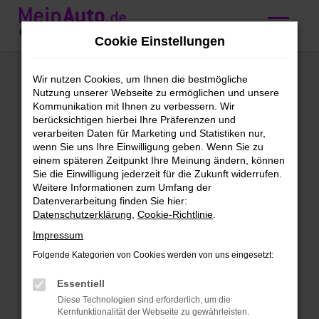
Zum
Hauptinhalt
Cookie Einstellungen
springen
BMW 2er Reihe
Wir nutzen Cookies, um Ihnen die bestmögliche
Nutzung unserer Webseite zu ermöglichen und unsere
Gebrauchtwagen
Kommunikation mit Ihnen zu verbessern. Wir
berücksichtigen hierbei Ihre Präferenzen und
kaufen mit
verarbeiten Daten für Marketing und Statistiken nur,
wenn Sie uns Ihre Einwilligung geben. Wenn Sie zu
Lieferservice nach
einem späteren Zeitpunkt Ihre Meinung ändern, können
Sie die Einwilligung jederzeit für die Zukunft widerrufen.
Ulm
Weitere Informationen zum Umfang der
Datenverarbeitung finden Sie hier:
Datenschutzerklärung
,
Cookie-Richtlinie
.
BMW 2er Reihe
Impressum
Gebrauchtwagen – direkt zu dir
Folgende Kategorien von Cookies werden von uns eingesetzt:
nach Ulm
Essentiell
Schön, dass du uns gefunden hast. Bei
Diese Technologien sind erforderlich, um die
dieser Gelegenheit kannst du dich gleich
Kernfunktionalität der Webseite zu gewährleisten.