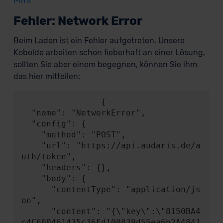
Fehler: Network Error
Beim Laden ist ein Fehler aufgetreten. Unsere
Kobolde arbeiten schon fieberhaft an einer Lösung,
sollten Sie aber einem begegnen, können Sie ihm
das hier mitteilen:
                {

  "name": "NetworkError",

  "config": {

    "method": "POST",

    "url": "https://api.audaris.de/a
uth/token",

    "headers": {},

    "body": {

      "contentType": "application/js
on",

      "content": "{\"key\":\"8150BA4
c4C600461435c36Fd100839d55ea6b2A4841