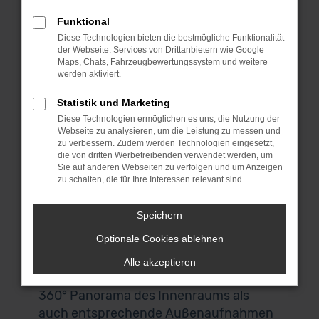
bei unseren BMW 2er Reihe
Funktional
Gebrauchtwagen umsehen und das
Diese Technologien bieten die bestmögliche Funktionalität
passende Fahrzeug für dich finden.
der Webseite. Services von Drittanbietern wie Google
Wenn du aus Ulm oder der Umgebung
Maps, Chats, Fahrzeugbewertungssystem und weitere
werden aktiviert.
kommst, laden wir dich herzlich zu uns
nach Garching ein. Das liegt bei
Statistik und Marketing
München und ist über die Autobahn
Diese Technologien ermöglichen es uns, die Nutzung der
Webseite zu analysieren, um die Leistung zu messen und
perfekt zu erreichen. Keine Zeit? Keine
zu verbessern. Zudem werden Technologien eingesetzt,
Lust? Kein Problem! Wir bieten dir einen
die von dritten Werbetreibenden verwendet werden, um
Sie auf anderen Webseiten zu verfolgen und um Anzeigen
Lieferservice direkt nach Ulm und auf
zu schalten, die für Ihre Interessen relevant sind.
Wunsch vor deine Haustür. Auch für den
Autokauf brauchst du deine eigenen vier
Speichern
Wände nicht zu verlassen. Alle BMW 2er
Optionale Cookies ablehnen
Reihe Gebrauchtwagen in unserem
Sortiment lassen sich digital scannen
Alle akzeptieren
und darstellen, sodass du sowohl ein
360° Panorama des Innenraums als
auch entsprechende Außenaufnahmen