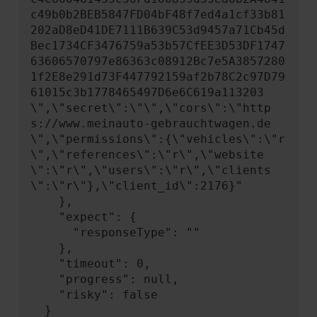
c49b0b2BEB5847FD04bF48f7ed4a1cf33b81
202aD8eD41DE7111B639C53d9457a71Cb45d
Bec1734CF3476759a53b57CfEE3D53DF1747
63606570797e86363c08912Bc7e5A3857280
1f2E8e291d73F447792159af2b78C2c97D79
61015c3b1778465497D6e6C619a113203
\",\"secret\":\"\",\"cors\":\"http
s://www.meinauto-gebrauchtwagen.de
\",\"permissions\":{\"vehicles\":\"r
\",\"references\":\"r\",\"website
\":\"r\",\"users\":\"r\",\"clients
\":\"r\"},\"client_id\":2176}"

    },

    "expect": {

      "responseType": ""

    },

    "timeout": 0,

    "progress": null,

    "risky": false

  }
