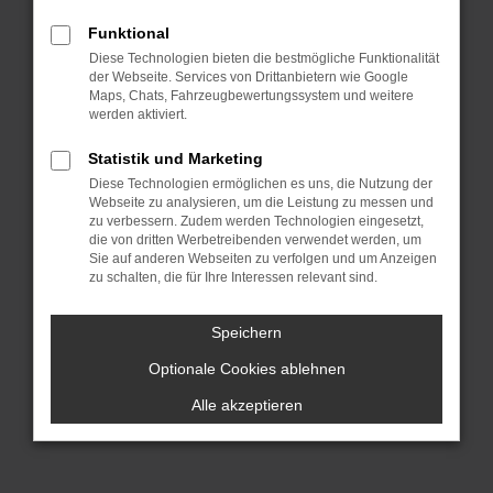
dich sprichwörtlich „aus dem Vollen
Funktional
schöpfen“. Hinzu kommt, dass wir für
Diese Technologien bieten die bestmögliche Funktionalität
dich die Lieferung direkt nach Stuttgart
der Webseite. Services von Drittanbietern wie Google
oder einen anderen Ort, irgendwo in
Maps, Chats, Fahrzeugbewertungssystem und weitere
werden aktiviert.
Deutschland, übernehmen. Wir lassen
bei BMW Gebrauchtwagen Argumente
Statistik und Marketing
sprechen und überzeugen durch
Diese Technologien ermöglichen es uns, die Nutzung der
Webseite zu analysieren, um die Leistung zu messen und
Qualität. All unsere Fahrzeuge für deine
zu verbessern. Zudem werden Technologien eingesetzt,
Mobilität in Stuttgart stammen aus
die von dritten Werbetreibenden verwendet werden, um
erster Hand und hatten entsprechend
Sie auf anderen Webseiten zu verfolgen und um Anzeigen
zu schalten, die für Ihre Interessen relevant sind.
nur einen Vorbesitzer. Es handelt sich
um einheimische Fahrzeuge und keine
Speichern
EU-Importe und vor allem: unsere BMW
Optionale Cookies ablehnen
Gebrauchtwagen wurden im Vorfeld
gründlich geprüft und sind einwandfrei.
Alle akzeptieren
Darauf geben wir dir eine Garantie.