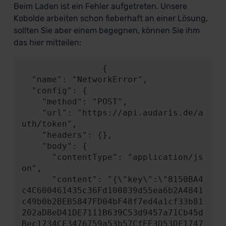
Beim Laden ist ein Fehler aufgetreten. Unsere
Kobolde arbeiten schon fieberhaft an einer Lösung,
sollten Sie aber einem begegnen, können Sie ihm
das hier mitteilen:
                {

  "name": "NetworkError",

  "config": {

    "method": "POST",

    "url": "https://api.audaris.de/a
uth/token",

    "headers": {},

    "body": {

      "contentType": "application/js
on",

      "content": "{\"key\":\"8150BA4
c4C600461435c36Fd100839d55ea6b2A4841
c49b0b2BEB5847FD04bF48f7ed4a1cf33b81
202aD8eD41DE7111B639C53d9457a71Cb45d
Bec1734CF3476759a53b57CfEE3D53DF1747