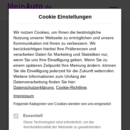
Zum
Hauptinhalt
Cookie Einstellungen
springen
BMW
Wir nutzen Cookies, um Ihnen die bestmögliche
Nutzung unserer Webseite zu ermöglichen und unsere
Gebrauchtwagen
Kommunikation mit Ihnen zu verbessern. Wir
berücksichtigen hierbei Ihre Präferenzen und
kaufen mit
verarbeiten Daten für Marketing und Statistiken nur,
wenn Sie uns Ihre Einwilligung geben. Wenn Sie zu
Lieferservice nach
einem späteren Zeitpunkt Ihre Meinung ändern, können
Sie die Einwilligung jederzeit für die Zukunft widerrufen.
Stuttgart
Weitere Informationen zum Umfang der
Datenverarbeitung finden Sie hier:
Datenschutzerklärung
,
Cookie-Richtlinie
.
BMW Gebrauchtwagen –
Impressum
Qualität für Stuttgart
Folgende Kategorien von Cookies werden von uns eingesetzt:
BMW Gebrauchtwagen sind unser
Essentiell
täglich Brot. Wir bieten dir eine enorme
Diese Technologien sind erforderlich, um die
Bandbreite an Fahrzeugen und lassen
Kernfunktionalität der Webseite zu gewährleisten.