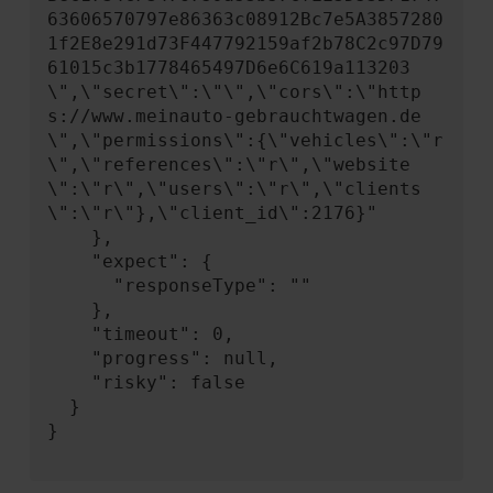
63606570797e86363c08912Bc7e5A3857280
1f2E8e291d73F447792159af2b78C2c97D79
61015c3b1778465497D6e6C619a113203
\",\"secret\":\"\",\"cors\":\"http
s://www.meinauto-gebrauchtwagen.de
\",\"permissions\":{\"vehicles\":\"r
\",\"references\":\"r\",\"website
\":\"r\",\"users\":\"r\",\"clients
\":\"r\"},\"client_id\":2176}"

    },

    "expect": {

      "responseType": ""

    },

    "timeout": 0,

    "progress": null,

    "risky": false

  }

}
