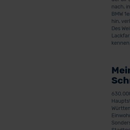
nach, i
BMW 1er
hin, ve
Des Wei
Lackfar
kennen
Mei
Sch
630.000
Hauptst
Württem
Einwohn
Sonders