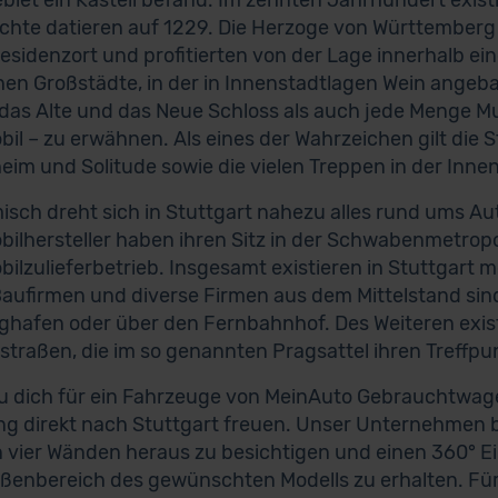
biet ein Kastell befand. Im zehnten Jahrhundert exis
chte datieren auf 1229. Die Herzoge von Württemberg 
esidenzort und profitierten von der Lage innerhalb eine
en Großstädte, in der in Innenstadtlagen Wein angeb
das Alte und das Neue Schloss als auch jede Menge
il – zu erwähnen. Als eines der Wahrzeichen gilt die S
im und Solitude sowie die vielen Treppen in der Innen
sch dreht sich in Stuttgart nahezu alles rund ums Au
ilhersteller haben ihren Sitz in der Schwabenmetrop
ilzulieferbetrieb. Insgesamt existieren in Stuttgart
Baufirmen und diverse Firmen aus dem Mittelstand sind
ghafen oder über den Fernbahnhof. Des Weiteren exis
traßen, die im so genannten Pragsattel ihren Treffpu
 dich für ein Fahrzeuge von MeinAuto Gebrauchtwagen
ng direkt nach Stuttgart freuen. Unser Unternehmen bi
 vier Wänden heraus zu besichtigen und einen 360° 
enbereich des gewünschten Modells zu erhalten. Für 