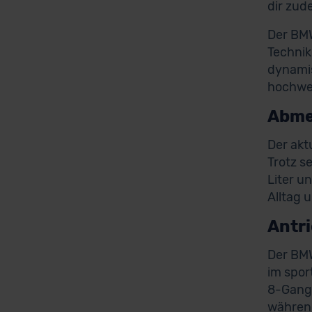
dir zud
Der BMW
Technik
dynamis
hochwer
Abme
Der akt
Trotz s
Liter u
Alltag 
Antr
Der BMW
im spor
8-Gang-
während