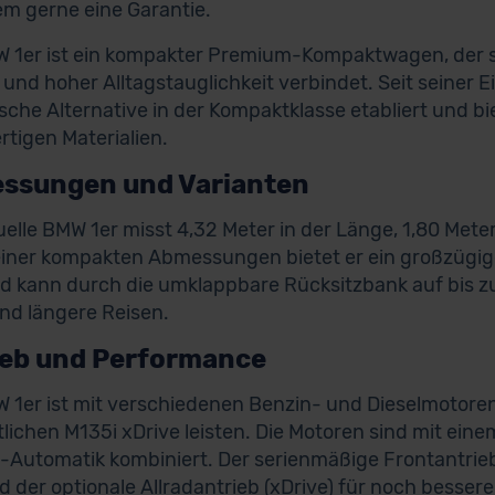
em gerne eine Garantie.
 1er ist ein kompakter Premium-Kompaktwagen, der s
 und hoher Alltagstauglichkeit verbindet. Seit seiner E
che Alternative in der Kompaktklasse etabliert und bi
tigen Materialien.
ssungen und Varianten
uelle BMW 1er misst 4,32 Meter in der Länge, 1,80 Meter
einer kompakten Abmessungen bietet er ein großzügi
nd kann durch die umklappbare Rücksitzbank auf bis zu 
und längere Reisen.
ieb und Performance
 1er ist mit verschiedenen Benzin- und Dieselmotoren
tlichen M135i xDrive leisten. Die Motoren sind mit ein
Automatik kombiniert. Der serienmäßige Frontantrieb 
 der optionale Allradantrieb (xDrive) für noch besser