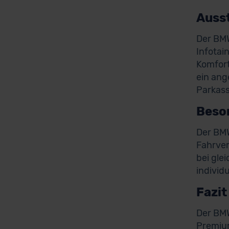
Auss
Der BMW
Infotai
Komfort
ein ang
Parkass
Beso
Der BMW
Fahrver
bei gle
individ
Fazit
Der BMW
Premium