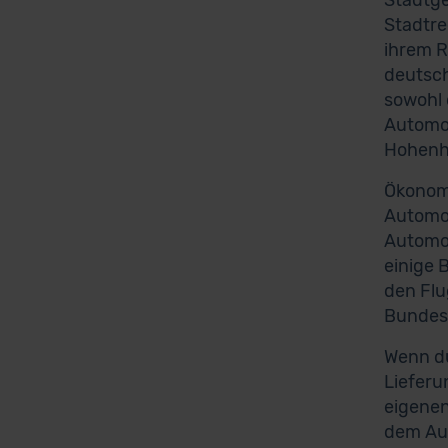
Stadtge
Stadtre
ihrem R
deutsch
sowohl 
Automob
Hohenhe
Ökonomi
Automob
Automob
einige 
den Flu
Bundess
Wenn du
Lieferu
eigenen
dem Auß