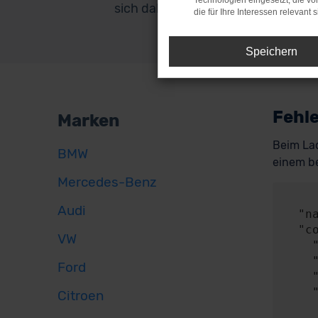
Technologien eingesetzt, die v
sich dabei von selbst.
die für Ihre Interessen relevant s
Speichern
Fehle
Marken
Beim Lad
BMW
einem be
Mercedes-Benz
     
Audi
  "name": "NetworkError",

  "config": {

VW
    "method": "POST",

    "url": "https://api.audaris.de/auth/token",

Ford
    "headers": {},

    "body": {

Citroen
      "contentType": "applicatio