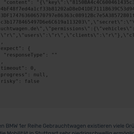
A4841c49b0b2BEB58
04bF48f7ed4a1cf33b81202aD8eD41DE7111B639C53d9
53DF174763606570797e86363c08912Bc7e5A38572801
5c3b1778465497D6e6C619a113203\",\"secret\":\"
auchtwagen.de\",\"permissions\":{\"vehicles\"
:\"r\",\"users\":\"r\",\"clients\":\"r\"},\"cl
: ""

en BMW 1er Reihe Gebrauchtwagen existieren viele Grün
 die Mobilität in Stuttgart sehr niedrigschwellig ermögl