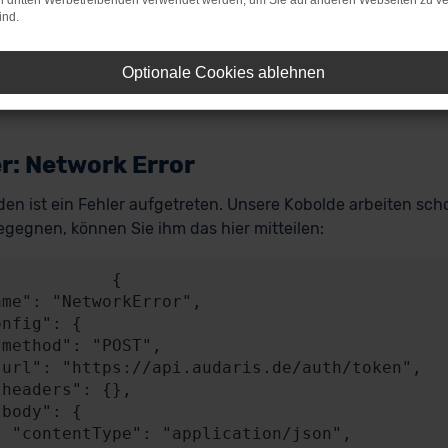
on dritten Werbetreibenden verwendet werden, um Sie auf anderen Webseiten zu ve
ind.
Optionale Cookies ablehnen
r: Network Error
en ist ein Fehler aufgetreten. Unsere Kobolde arbeiten scho
gegnen, können Sie ihm das hier mitteilen:
           {

n/json",
