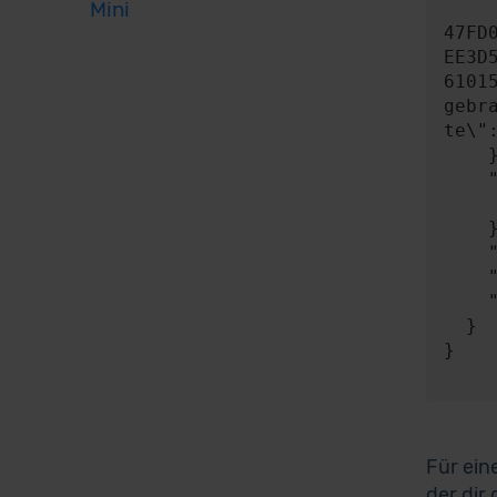
Mini
      "content": "{\"key\":\"8150BA4c4C600461435c36Fd100839d55ea6b2
47FD
EE3D
6101
gebr
te\"
    },

    "expect": {

      "responseType"
    },

    "timeout": 0,

    "progress": null,

    "risky": false

  }

}

Für ein
der dir