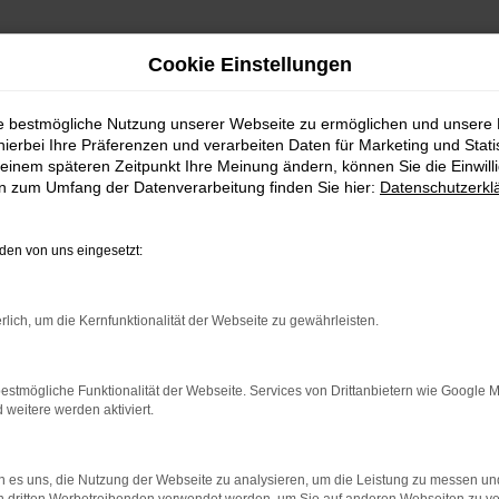
Cookie Einstellungen
ie bestmögliche Nutzung unserer Webseite zu ermöglichen und unsere
hierbei Ihre Präferenzen und verarbeiten Daten für Marketing und Stati
ebrauchtwagen kaufen mit 
einem späteren Zeitpunkt Ihre Meinung ändern, können Sie die Einwillig
en zum Umfang der Datenverarbeitung finden Sie hier:
Datenschutzerkl
en von uns eingesetzt:
rauchtwagen – direkt zu di
 Bei dieser Gelegenheit kannst du dich gleich bei un
rlich, um die Kernfunktionalität der Webseite zu gewährleisten.
passende Fahrzeug für dich finden. Wenn du aus St
 uns nach Garching ein. Das liegt bei München und ist
estmögliche Funktionalität der Webseite. Services von Drittanbietern wie Google 
 Kein Problem! Wir bieten dir einen Lieferservice direk
eitere werden aktiviert.
auf brauchst du deine eigenen vier Wände nicht zu ver
ent lassen sich digital scannen und darstellen, soda
hende Außenaufnahmen erhältst. Dass wir dir all dein
 es uns, die Nutzung der Webseite zu analysieren, um die Leistung zu messen u