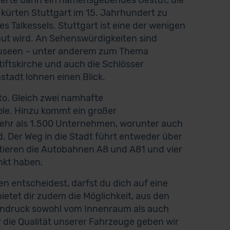
tierte dann ein namensgebendes Gestüt, die
kürten Stuttgart im 15. Jahrhundert zu
s Talkessels. Stuttgart ist eine der wenigen
aut wird. An Sehenswürdigkeiten sind
 Museen – unter anderem zum Thema
tiftskirche und auch die Schlösser
stadt lohnen einen Blick.
to. Gleich zwei namhafte
ole. Hinzu kommt ein großer
 mehr als 1.500 Unternehmen, worunter auch
. Der Weg in die Stadt führt entweder über
tieren die Autobahnen A8 und A81 und vier
nkt haben.
 entscheidest, darfst du dich auf eine
etet dir zudem die Möglichkeit, aus den
Eindruck sowohl vom Innenraum als auch
die Qualität unserer Fahrzeuge geben wir