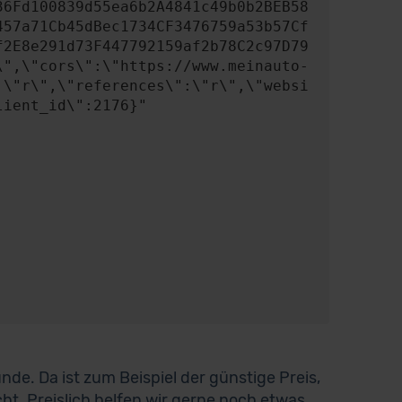
457a71Cb45dBec1734CF3476759a53b57Cf
f2E8e291d73F447792159af2b78C2c97D79
\",\"cors\":\"https://www.meinauto-
:\"r\",\"references\":\"r\",\"websi
ient_id\":2176}"

de. Da ist zum Beispiel der günstige Preis,
icht. Preislich helfen wir gerne noch etwas