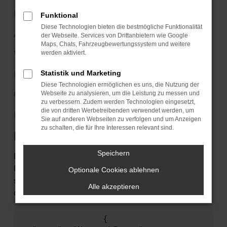
Mercedes-Benz
Funktional
Diese Technologien bieten die bestmögliche Funktionalität
Audi
der Webseite. Services von Drittanbietern wie Google
Maps, Chats, Fahrzeugbewertungssystem und weitere
VW
werden aktiviert.
Ford
Statistik und Marketing
Diese Technologien ermöglichen es uns, die Nutzung der
Citroen
Webseite zu analysieren, um die Leistung zu messen und
zu verbessern. Zudem werden Technologien eingesetzt,
die von dritten Werbetreibenden verwendet werden, um
Mini
Sie auf anderen Webseiten zu verfolgen und um Anzeigen
zu schalten, die für Ihre Interessen relevant sind.
Fehler: Network Error
Speichern
Beim Laden ist ein Fehler aufgetreten. Unsere
Kobolde arbeiten schon fieberhaft an einer Lösung,
Optionale Cookies ablehnen
sollten Sie aber einem begegnen, können Sie ihm
Alle akzeptieren
das hier mitteilen:
                {
