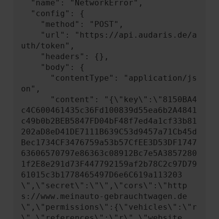
  "name": "NetworkError",

  "config": {

    "method": "POST",

    "url": "https://api.audaris.de/a
uth/token",

    "headers": {},

    "body": {

      "contentType": "application/js
on",

      "content": "{\"key\":\"8150BA4
c4C600461435c36Fd100839d55ea6b2A4841
c49b0b2BEB5847FD04bF48f7ed4a1cf33b81
202aD8eD41DE7111B639C53d9457a71Cb45d
Bec1734CF3476759a53b57CfEE3D53DF1747
63606570797e86363c08912Bc7e5A3857280
1f2E8e291d73F447792159af2b78C2c97D79
61015c3b1778465497D6e6C619a113203
\",\"secret\":\"\",\"cors\":\"http
s://www.meinauto-gebrauchtwagen.de
\",\"permissions\":{\"vehicles\":\"r
\",\"references\":\"r\",\"website