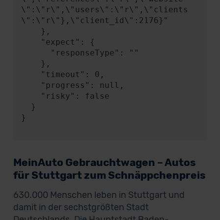
\":\"r\",\"users\":\"r\",\"clients
\":\"r\"},\"client_id\":2176}"

    },

    "expect": {

      "responseType": ""

    },

    "timeout": 0,

    "progress": null,

    "risky": false

  }

}

MeinAuto Gebrauchtwagen – Autos
für Stuttgart zum Schnäppchenpreis
630.000 Menschen leben in Stuttgart und
damit in der sechstgrößten Stadt
Deutschlands. Die Hauptstadt Baden-