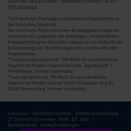
Automobil Treuhand GmbH" unentgeltlich erhältlich ist als >
PDF-Download.
1
UVP bedeutet: Ehemalige unverbindliche Preisempfehlung
des Herstellers (Neupreis).
Der errechnete Preisvorteil sowie die angegebene Ersparnis
errechnen sich gegenüber der ehemaligen, unverbindlichen
Preisempfehlung des Herstellers (Neupreis) zum Zeitpunkt der
Erstzulassung zzgl. Überführungskosten und dem aktuellen
Angebotspreis.
2
Finanzierungsangebot inkl. 19% MwSt. Ein unverbindliches
Angebot der Mobilize Financial Services, Jagenbergstr. 1,
41468 Neuss. Irrtümer vorbehalten.
3
Leasingangebot inkl. 19% MwSt. Ein unverbindliches
Angebot der Mobility Concept GmbH, Grünwalder Weg 34,
82041 Oberhaching. Irrtümer vorbehalten.
Impressum
Rechtliche Hinweise
Datenschutzerklärung
Datenschutzhinweise
AGB
Jobs
Barrierefreiheit
Cookie Einstellungen