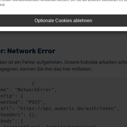
on dritten Werbetreibenden verwendet werden, um Sie auf anderen Webseiten zu ve
ind.
Optionale Cookies ablehnen
r: Network Error
en ist ein Fehler aufgetreten. Unsere Kobolde arbeiten scho
gegnen, können Sie ihm das hier mitteilen:
           {
