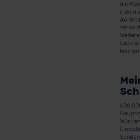
die Mob
indem w
A6 Gebr
verkauf
Weitere
Lackfar
kennen
Mei
Sch
630.000
Hauptst
Württem
Einwohn
Sonders