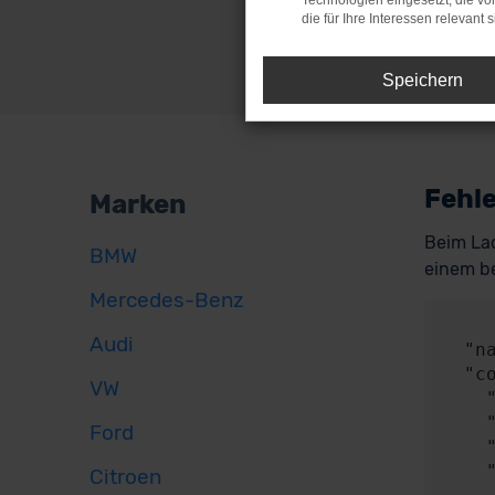
Technologien eingesetzt, die v
die für Ihre Interessen relevant s
Speichern
Fehle
Marken
Beim Lad
BMW
einem be
Mercedes-Benz
     
Audi
  "name": "NetworkError",

  "config": {

VW
    "method": "POST",

    "url": "https://api.audaris.de/auth/token",

Ford
    "headers": {},

    "body": {

Citroen