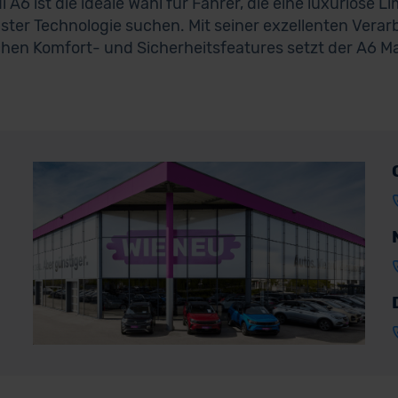
i A6 ist die ideale Wahl für Fahrer, die eine luxuriöse
ter Technologie suchen. Mit seiner exzellenten Verar
chen Komfort- und Sicherheitsfeatures setzt der A6