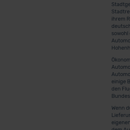
Stadtge
Stadtre
ihrem R
deutsch
sowohl 
Automob
Hohenhe
Ökonomi
Automob
Automob
einige 
den Flu
Bundess
Wenn du
Lieferu
eigenen
dem Auß