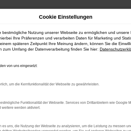
Cookie Einstellungen
ie bestmögliche Nutzung unserer Webseite zu ermöglichen und unsere
hierbei Ihre Präferenzen und verarbeiten Daten für Marketing und Stati
htwagen kaufen mit Liefer
einem späteren Zeitpunkt Ihre Meinung ändern, können Sie die Einwillig
en zum Umfang der Datenverarbeitung finden Sie hier:
Datenschutzerkl
en von uns eingesetzt:
wagen – direkt zu dir nach 
. Bei dieser Gelegenheit kannst du dich gleich bei u
rlich, um die Kernfunktionalität der Webseite zu gewährleisten.
g für dich finden. Wenn du aus Stuttgart oder der 
 Das liegt bei München und ist über die Autobahn perfe
estmögliche Funktionalität der Webseite. Services von Drittanbietern wie Google 
 einen Lieferservice direkt nach Stuttgart und auf Wun
eitere werden aktiviert.
igenen vier Wände nicht zu verlassen. Alle Audi A6 G
nnen und darstellen, sodass du sowohl ein 360° Panor
ltst. Dass wir dir all deine Fragen beantworten, ver
 es uns, die Nutzung der Webseite zu analysieren, um die Leistung zu messen u