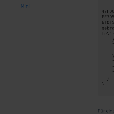
      "contentType": "applicatio
Mini
      "content": "{\"key\":\"8150BA4c4C600461435c36Fd100839d55ea6b2
47FD
EE3D
6101
gebr
te\"
    },

    "expect": {

      "responseType"
    },

    "timeout": 0,

    "progress": null,

    "risky": false

  }

}

Für ein