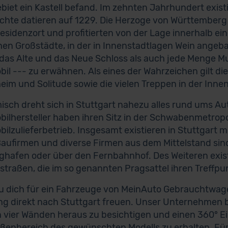
biet ein Kastell befand. Im zehnten Jahrhundert exis
chte datieren auf 1229. Die Herzoge von Württemberg 
esidenzort und profitierten von der Lage innerhalb eine
en Großstädte, in der in Innenstadtlagen Wein angeb
das Alte und das Neue Schloss als auch jede Menge
il --- zu erwähnen. Als eines der Wahrzeichen gilt die
im und Solitude sowie die vielen Treppen in der Innen
sch dreht sich in Stuttgart nahezu alles rund ums Au
ilhersteller haben ihren Sitz in der Schwabenmetrop
ilzulieferbetrieb. Insgesamt existieren in Stuttgart
Baufirmen und diverse Firmen aus dem Mittelstand sind
ghafen oder über den Fernbahnhof. Des Weiteren exis
traßen, die im so genannten Pragsattel ihren Treffpu
 dich für ein Fahrzeuge von MeinAuto Gebrauchtwagen
ng direkt nach Stuttgart freuen. Unser Unternehmen bi
 vier Wänden heraus zu besichtigen und einen 360° 
enbereich des gewünschten Modells zu erhalten. Für 