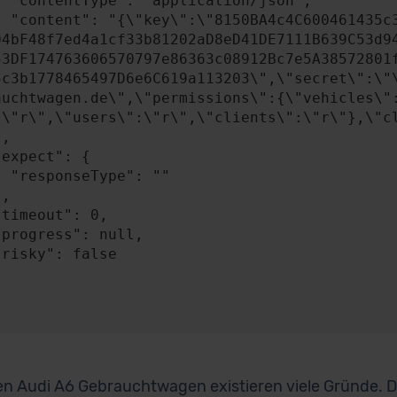
n/json",

A4841c49b0b2BEB58
04bF48f7ed4a1cf33b81202aD8eD41DE7111B639C53d9
53DF174763606570797e86363c08912Bc7e5A38572801
5c3b1778465497D6e6C619a113203\",\"secret\":\"
auchtwagen.de\",\"permissions\":{\"vehicles\"
:\"r\",\"users\":\"r\",\"clients\":\"r\"},\"cl
: ""

en Audi A6 Gebrauchtwagen existieren viele Gründe. Da 