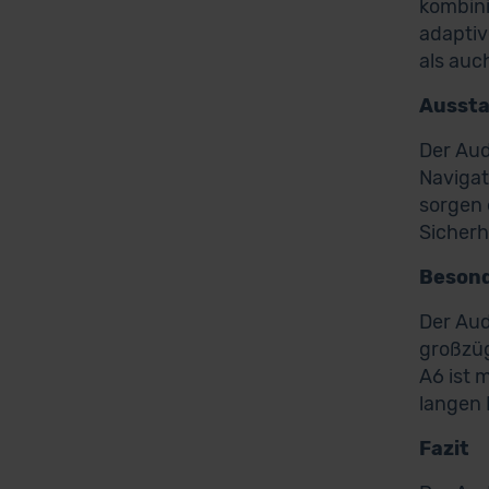
kombini
adaptiv
als auc
Ausst
Der Aud
Navigat
sorgen 
Sicherh
Besond
Der Aud
großzüg
A6 ist 
langen 
Fazit