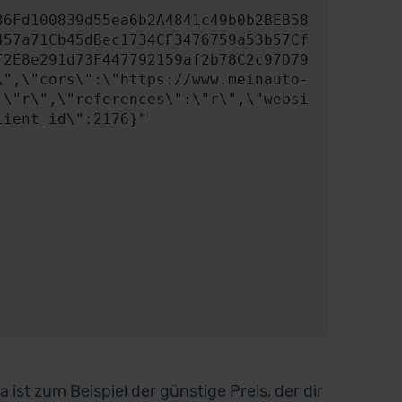
457a71Cb45dBec1734CF3476759a53b57Cf
f2E8e291d73F447792159af2b78C2c97D79
\",\"cors\":\"https://www.meinauto-
:\"r\",\"references\":\"r\",\"websi
ient_id\":2176}"

ist zum Beispiel der günstige Preis, der dir