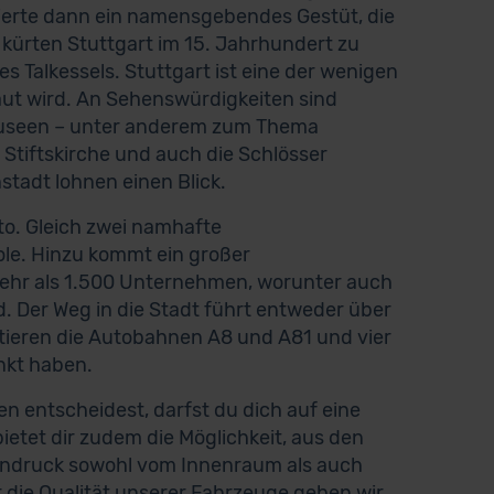
tierte dann ein namensgebendes Gestüt, die
kürten Stuttgart im 15. Jahrhundert zu
s Talkessels. Stuttgart ist eine der wenigen
aut wird. An Sehenswürdigkeiten sind
 Museen – unter anderem zum Thema
 Stiftskirche und auch die Schlösser
stadt lohnen einen Blick.
to. Gleich zwei namhafte
ole. Hinzu kommt ein großer
 mehr als 1.500 Unternehmen, worunter auch
. Der Weg in die Stadt führt entweder über
tieren die Autobahnen A8 und A81 und vier
nkt haben.
 entscheidest, darfst du dich auf eine
etet dir zudem die Möglichkeit, aus den
Eindruck sowohl vom Innenraum als auch
die Qualität unserer Fahrzeuge geben wir