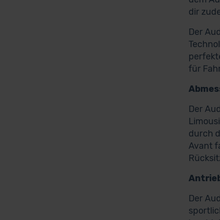
dir zud
Der Aud
Technol
perfekt
für Fah
Abmess
Der Aud
Limousi
durch d
Avant f
Rücksi
Antrie
Der Aud
sportli