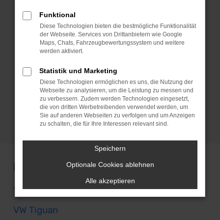
Vorführwagen zu steigen. Die Qualität
Funktional
sichern wir dir zu und geben dir
Diese Technologien bieten die bestmögliche Funktionalität
selbstverständlich eine Garantie, die du
der Webseite. Services von Drittanbietern wie Google
Maps, Chats, Fahrzeugbewertungssystem und weitere
dir auf Wunsch sogar über mehrere
werden aktiviert.
Jahre sichern kannst. Was für MeinAuto
Gebrauchtwagen spricht, sind die
Statistik und Marketing
Diese Technologien ermöglichen es uns, die Nutzung der
lückenlos dokumentierten Fahrzeuge.
Webseite zu analysieren, um die Leistung zu messen und
Jeder VW verfügt über ein Scheckheft
zu verbessern. Zudem werden Technologien eingesetzt,
und hatte ganz sicher nur eine
die von dritten Werbetreibenden verwendet werden, um
Sie auf anderen Webseiten zu verfolgen und um Anzeigen
Vorbesitzerin bzw. einen Vorbesitzer.
zu schalten, die für Ihre Interessen relevant sind.
Speichern
Modelle
Optionale Cookies ablehnen
Alle akzeptieren
VW Passat
VW Tiguan