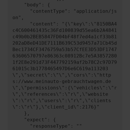
    "body": {

      "contentType": "application/js
on",

      "content": "{\"key\":\"8150BA4
c4C600461435c36Fd100839d55ea6b2A4841
c49b0b2BEB5847FD04bF48f7ed4a1cf33b81
202aD8eD41DE7111B639C53d9457a71Cb45d
Bec1734CF3476759a53b57CfEE3D53DF1747
63606570797e86363c08912Bc7e5A3857280
1f2E8e291d73F447792159af2b78C2c97D79
61015c3b1778465497D6e6C619a113203
\",\"secret\":\"\",\"cors\":\"http
s://www.meinauto-gebrauchtwagen.de
\",\"permissions\":{\"vehicles\":\"r
\",\"references\":\"r\",\"website
\":\"r\",\"users\":\"r\",\"clients
\":\"r\"},\"client_id\":2176}"

    },

    "expect": {

      "responseType": ""
