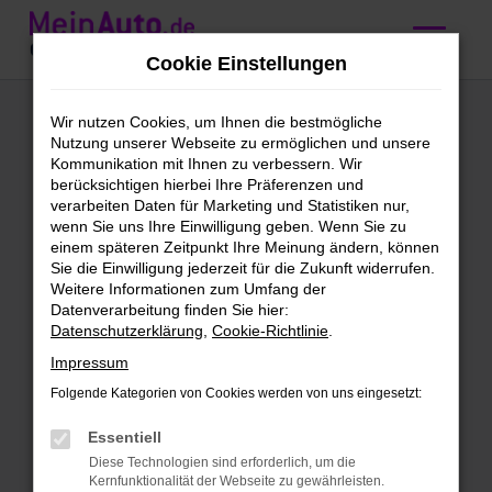
Zum
Hauptinhalt
Cookie Einstellungen
springen
VW Autos kaufen,
Wir nutzen Cookies, um Ihnen die bestmögliche
Nutzung unserer Webseite zu ermöglichen und unsere
leasen, finanzieren
Kommunikation mit Ihnen zu verbessern. Wir
berücksichtigen hierbei Ihre Präferenzen und
verarbeiten Daten für Marketing und Statistiken nur,
MeinAuto Gebrauchtwagen –
wenn Sie uns Ihre Einwilligung geben. Wenn Sie zu
einem späteren Zeitpunkt Ihre Meinung ändern, können
erstklassiger Partner für VW
Sie die Einwilligung jederzeit für die Zukunft widerrufen.
Weitere Informationen zum Umfang der
Hast du Lust auf ein erstklassiges
Datenverarbeitung finden Sie hier:
Fahrzeug? Dann freu dich auf einen VW
Datenschutzerklärung
,
Cookie-Richtlinie
.
von MeinAuto Gebrauchtwagen. Wir
Impressum
bieten dir eine enorme Auswahl zu super
Folgende Kategorien von Cookies werden von uns eingesetzt:
Preisen. Du darfst dich darauf freuen,
entweder in einen klassischen VW
Essentiell
Gebrauchtwagen in erstklassigem
Diese Technologien sind erforderlich, um die
Kernfunktionalität der Webseite zu gewährleisten.
Zustand oder einen Jahreswagen bzw.