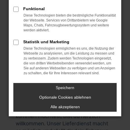
unterwegs sein? Dann ist jetzt der
richtige Moment, denn wir bieten dieses
Funktional
erstklassige Fahrzeug zu einem
Diese Technologien bieten die bestmögliche Funktionalität
der Webseite. Services von Drittanbietern wie Google
sensationellen Preis. Bei MeinAuto
Maps, Chats, Fahrzeugbewertungssystem und weitere
Gebrauchtwagen bist du an die
werden aktiviert.
Spezialisten für die Mercedes-Benz
Statistik und Marketing
CLA-Klasse und eine Reihe anderer
Diese Technologien ermöglichen es uns, die Nutzung der
Modelle geraten. Für uns spricht, dass
Webseite zu analysieren, um die Leistung zu messen und
wir ausschließlich Fahrzeuge aus erster
zu verbessern. Zudem werden Technologien eingesetzt,
die von dritten Werbetreibenden verwendet werden, um
Hand anbieten und du durchweg
Sie auf anderen Webseiten zu verfolgen und um Anzeigen
scheckheftgepflegte Autos erhältst. Wir
zu schalten, die für Ihre Interessen relevant sind.
sprechen dabei von Fahrzeuge für den
einheimischen Markt und ausdrücklich
Speichern
nicht von EU-Importen. Auch, wenn du
Optionale Cookies ablehnen
in Regensburg zuhause bist und nicht zu
Alle akzeptieren
uns nach Garching bei München
kommen möchtest, bist du herzlich
willkommen. Unser Lieferdienst macht