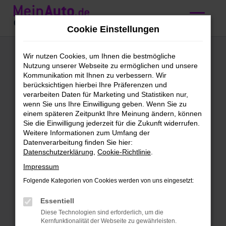
Zum
Hauptinhalt
Cookie Einstellungen
springen
Mercedes-Benz
Wir nutzen Cookies, um Ihnen die bestmögliche
Nutzung unserer Webseite zu ermöglichen und unsere
CLA-Klasse kaufen
Kommunikation mit Ihnen zu verbessern. Wir
berücksichtigen hierbei Ihre Präferenzen und
mit Lieferservice
verarbeiten Daten für Marketing und Statistiken nur,
wenn Sie uns Ihre Einwilligung geben. Wenn Sie zu
nach Regensburg
einem späteren Zeitpunkt Ihre Meinung ändern, können
Sie die Einwilligung jederzeit für die Zukunft widerrufen.
Weitere Informationen zum Umfang der
Wir bieten günstige Mercedes-
Datenverarbeitung finden Sie hier:
Datenschutzerklärung
,
Cookie-Richtlinie
.
Benz CLA-Klasse für
Regensburg
Impressum
Folgende Kategorien von Cookies werden von uns eingesetzt:
Schleichst du bereits um eine Mercedes-
Benz CLA-Klasse herum und möchtest
Essentiell
bald mit diesem Modell in Regensburg
Diese Technologien sind erforderlich, um die
Kernfunktionalität der Webseite zu gewährleisten.