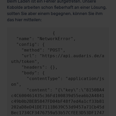
Beim Laden ist ein Fehler aufgetreten. Unsere
Kobolde arbeiten schon fieberhaft an einer Lösung,
sollten Sie aber einem begegnen, können Sie ihm
das hier mitteilen:
                {

  "name": "NetworkError",

  "config": {

    "method": "POST",

    "url": "https://api.audaris.de/a
uth/token",

    "headers": {},

    "body": {

      "contentType": "application/js
on",

      "content": "{\"key\":\"8150BA4
c4C600461435c36Fd100839d55ea6b2A4841
c49b0b2BEB5847FD04bF48f7ed4a1cf33b81
202aD8eD41DE7111B639C53d9457a71Cb45d
Bec1734CF3476759a53b57CfEE3D53DF1747