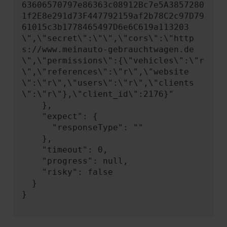
63606570797e86363c08912Bc7e5A3857280
1f2E8e291d73F447792159af2b78C2c97D79
61015c3b1778465497D6e6C619a113203
\",\"secret\":\"\",\"cors\":\"http
s://www.meinauto-gebrauchtwagen.de
\",\"permissions\":{\"vehicles\":\"r
\",\"references\":\"r\",\"website
\":\"r\",\"users\":\"r\",\"clients
\":\"r\"},\"client_id\":2176}"

    },

    "expect": {

      "responseType": ""

    },

    "timeout": 0,

    "progress": null,

    "risky": false

  }

}
