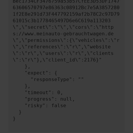
Bec1734CF3476759a53b57CfEE3D53DF1747
63606570797e86363c08912Bc7e5A3857280
1f2E8e291d73F447792159af2b78C2c97D79
61015c3b1778465497D6e6C619a113203
\",\"secret\":\"\",\"cors\":\"http
s://www.meinauto-gebrauchtwagen.de
\",\"permissions\":{\"vehicles\":\"r
\",\"references\":\"r\",\"website
\":\"r\",\"users\":\"r\",\"clients
\":\"r\"},\"client_id\":2176}"

    },

    "expect": {

      "responseType": ""

    },

    "timeout": 0,

    "progress": null,

    "risky": false

  }

}
