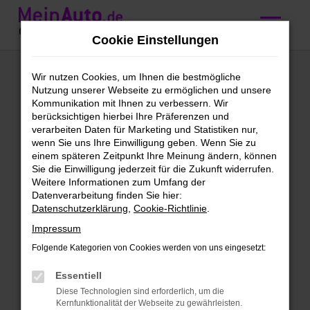
Zum
Hauptinhalt
Cookie Einstellungen
springen
Citroen
Wir nutzen Cookies, um Ihnen die bestmögliche
Nutzung unserer Webseite zu ermöglichen und unsere
Gebrauchtwagen
Kommunikation mit Ihnen zu verbessern. Wir
berücksichtigen hierbei Ihre Präferenzen und
kaufen mit
verarbeiten Daten für Marketing und Statistiken nur,
wenn Sie uns Ihre Einwilligung geben. Wenn Sie zu
Lieferservice nach
einem späteren Zeitpunkt Ihre Meinung ändern, können
Sie die Einwilligung jederzeit für die Zukunft widerrufen.
Regensburg
Weitere Informationen zum Umfang der
Datenverarbeitung finden Sie hier:
Datenschutzerklärung
,
Cookie-Richtlinie
.
Citroen Gebrauchtwagen –
Impressum
Qualität für Regensburg
Folgende Kategorien von Cookies werden von uns eingesetzt:
Citroen Gebrauchtwagen sind unser
Essentiell
täglich Brot. Wir bieten dir eine enorme
Diese Technologien sind erforderlich, um die
Bandbreite an Fahrzeugen und lassen
Kernfunktionalität der Webseite zu gewährleisten.