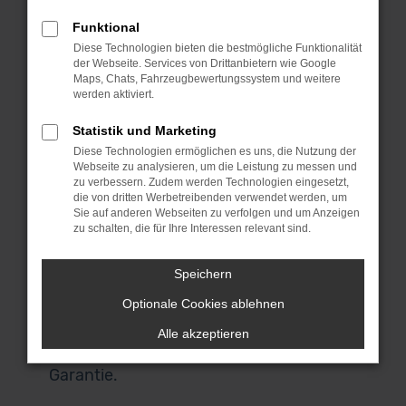
dich sprichwörtlich „aus dem Vollen
Funktional
schöpfen“. Hinzu kommt, dass wir für
Diese Technologien bieten die bestmögliche Funktionalität
dich die Lieferung direkt nach
der Webseite. Services von Drittanbietern wie Google
Regensburg oder einen anderen Ort,
Maps, Chats, Fahrzeugbewertungssystem und weitere
werden aktiviert.
irgendwo in Deutschland, übernehmen.
Wir lassen bei Citroen Gebrauchtwagen
Statistik und Marketing
Argumente sprechen und überzeugen
Diese Technologien ermöglichen es uns, die Nutzung der
Webseite zu analysieren, um die Leistung zu messen und
durch Qualität. All unsere Fahrzeuge für
zu verbessern. Zudem werden Technologien eingesetzt,
deine Mobilität in Regensburg stammen
die von dritten Werbetreibenden verwendet werden, um
aus erster Hand und hatten
Sie auf anderen Webseiten zu verfolgen und um Anzeigen
zu schalten, die für Ihre Interessen relevant sind.
entsprechend nur einen Vorbesitzer. Es
handelt sich um einheimische Fahrzeuge
Speichern
und keine EU-Importe und vor allem:
Optionale Cookies ablehnen
unsere Citroen Gebrauchtwagen wurden
im Vorfeld gründlich geprüft und sind
Alle akzeptieren
einwandfrei. Darauf geben wir dir eine
Garantie.