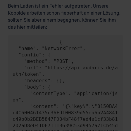
Beim Laden ist ein Fehler aufgetreten. Unsere
Kobolde arbeiten schon fieberhaft an einer Lösung,
sollten Sie aber einem begegnen, können Sie ihm
das hier mitteilen:
                {

  "name": "NetworkError",

  "config": {

    "method": "POST",

    "url": "https://api.audaris.de/a
uth/token",

    "headers": {},

    "body": {

      "contentType": "application/js
on",

      "content": "{\"key\":\"8150BA4
c4C600461435c36Fd100839d55ea6b2A4841
c49b0b2BEB5847FD04bF48f7ed4a1cf33b81
202aD8eD41DE7111B639C53d9457a71Cb45d