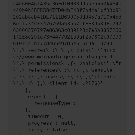
c4C600461435c36Fd100839d55ea6b2A4841
c49b0b2BEB5847FD04bF48f7ed4a1cf33b81
202aD8eD41DE7111B639C53d9457a71Cb45d
Bec1734CF3476759a53b57CfEE3D53DF1747
63606570797e86363c08912Bc7e5A3857280
1f2E8e291d73F447792159af2b78C2c97D79
61015c3b1778465497D6e6C619a113203
\",\"secret\":\"\",\"cors\":\"http
s://www.meinauto-gebrauchtwagen.de
\",\"permissions\":{\"vehicles\":\"r
\",\"references\":\"r\",\"website
\":\"r\",\"users\":\"r\",\"clients
\":\"r\"},\"client_id\":2176}"

    },

    "expect": {

      "responseType": ""

    },

    "timeout": 0,

    "progress": null,

    "risky": false
