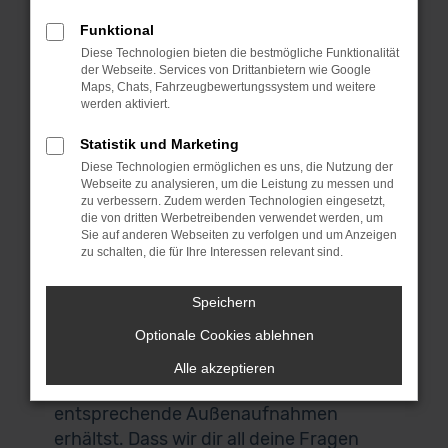
umsehen und das passende Fahrzeug
Funktional
für dich finden. Wenn du aus Nürnberg
Diese Technologien bieten die bestmögliche Funktionalität
oder der Umgebung kommst, laden wir
der Webseite. Services von Drittanbietern wie Google
dich herzlich zu uns nach Garching ein.
Maps, Chats, Fahrzeugbewertungssystem und weitere
werden aktiviert.
Das liegt bei München und ist über die
Autobahn perfekt zu erreichen. Keine
Statistik und Marketing
Zeit? Keine Lust? Kein Problem! Wir
Diese Technologien ermöglichen es uns, die Nutzung der
Webseite zu analysieren, um die Leistung zu messen und
bieten dir einen Lieferservice direkt nach
zu verbessern. Zudem werden Technologien eingesetzt,
Nürnberg und auf Wunsch vor deine
die von dritten Werbetreibenden verwendet werden, um
Haustür. Auch für den Autokauf
Sie auf anderen Webseiten zu verfolgen und um Anzeigen
zu schalten, die für Ihre Interessen relevant sind.
brauchst du deine eigenen vier Wände
nicht zu verlassen. Alle VW Passat
Speichern
Gebrauchtwagen in unserem Sortiment
Optionale Cookies ablehnen
lassen sich digital scannen und
darstellen, sodass du sowohl ein 360°
Alle akzeptieren
Panorama des Innenraums als auch
entsprechende Außenaufnahmen
erhältst. Dass wir dir all deine Fragen