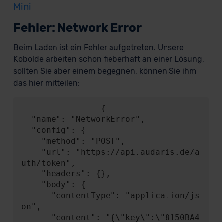
Mini
Fehler: Network Error
Beim Laden ist ein Fehler aufgetreten. Unsere
Kobolde arbeiten schon fieberhaft an einer Lösung,
sollten Sie aber einem begegnen, können Sie ihm
das hier mitteilen:
                {

  "name": "NetworkError",

  "config": {

    "method": "POST",

    "url": "https://api.audaris.de/a
uth/token",

    "headers": {},

    "body": {

      "contentType": "application/js
on",

      "content": "{\"key\":\"8150BA4