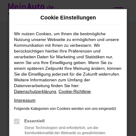
Zum
Hauptinhalt
Cookie Einstellungen
springen
VW Passat
Wir nutzen Cookies, um Ihnen die bestmögliche
Nutzung unserer Webseite zu ermöglichen und unsere
Gebrauchtwagen
Kommunikation mit Ihnen zu verbessern. Wir
berücksichtigen hierbei Ihre Präferenzen und
kaufen mit
verarbeiten Daten für Marketing und Statistiken nur,
wenn Sie uns Ihre Einwilligung geben. Wenn Sie zu
Lieferservice nach
einem späteren Zeitpunkt Ihre Meinung ändern, können
Sie die Einwilligung jederzeit für die Zukunft widerrufen.
Nürnberg
Weitere Informationen zum Umfang der
Datenverarbeitung finden Sie hier:
Datenschutzerklärung
,
Cookie-Richtlinie
.
VW Passat Gebrauchtwagen –
Impressum
direkt zu dir nach Nürnberg
Folgende Kategorien von Cookies werden von uns eingesetzt:
Schön, dass du uns gefunden hast. Bei
Essentiell
dieser Gelegenheit kannst du dich gleich
Diese Technologien sind erforderlich, um die
bei unseren VW Passat Gebrauchtwagen
Kernfunktionalität der Webseite zu gewährleisten.