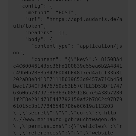
  "config": {

    "method": "POST",

    "url": "https://api.audaris.de/a
uth/token",

    "headers": {},

    "body": {

      "contentType": "application/js
on",

      "content": "{\"key\":\"8150BA4
c4C600461435c36Fd100839d55ea6b2A4841
c49b0b2BEB5847FD04bF48f7ed4a1cf33b81
202aD8eD41DE7111B639C53d9457a71Cb45d
Bec1734CF3476759a53b57CfEE3D53DF1747
63606570797e86363c08912Bc7e5A3857280
1f2E8e291d73F447792159af2b78C2c97D79
61015c3b1778465497D6e6C619a113203
\",\"secret\":\"\",\"cors\":\"http
s://www.meinauto-gebrauchtwagen.de
\",\"permissions\":{\"vehicles\":\"r
\",\"references\":\"r\",\"website