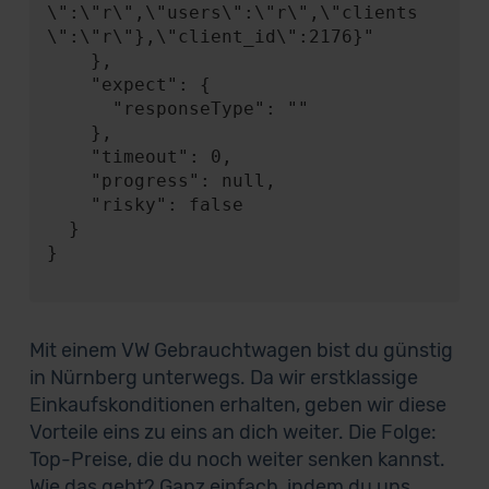
\":\"r\",\"users\":\"r\",\"clients
\":\"r\"},\"client_id\":2176}"

    },

    "expect": {

      "responseType": ""

    },

    "timeout": 0,

    "progress": null,

    "risky": false

  }

}

Mit einem VW Gebrauchtwagen bist du günstig
in Nürnberg unterwegs. Da wir erstklassige
Einkaufskonditionen erhalten, geben wir diese
Vorteile eins zu eins an dich weiter. Die Folge:
Top-Preise, die du noch weiter senken kannst.
Wie das geht? Ganz einfach, indem du uns