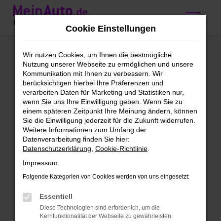
Zum
Hauptinhalt
Cookie Einstellungen
springen
VW
Wir nutzen Cookies, um Ihnen die bestmögliche
Nutzung unserer Webseite zu ermöglichen und unsere
Gebrauchtwagen
Kommunikation mit Ihnen zu verbessern. Wir
berücksichtigen hierbei Ihre Präferenzen und
kaufen mit
verarbeiten Daten für Marketing und Statistiken nur,
wenn Sie uns Ihre Einwilligung geben. Wenn Sie zu
Lieferservice nach
einem späteren Zeitpunkt Ihre Meinung ändern, können
Sie die Einwilligung jederzeit für die Zukunft widerrufen.
Nürnberg
Weitere Informationen zum Umfang der
Datenverarbeitung finden Sie hier:
Datenschutzerklärung
,
Cookie-Richtlinie
.
VW Gebrauchtwagen – Qualität
Impressum
für Nürnberg
Folgende Kategorien von Cookies werden von uns eingesetzt:
VW Gebrauchtwagen sind unser täglich
Essentiell
Brot. Wir bieten dir eine enorme
Diese Technologien sind erforderlich, um die
Bandbreite an Fahrzeugen und lassen
Kernfunktionalität der Webseite zu gewährleisten.