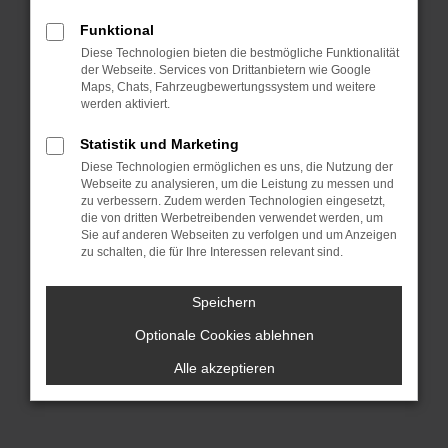
dich sprichwörtlich „aus dem Vollen
Funktional
schöpfen“. Hinzu kommt, dass wir für
Diese Technologien bieten die bestmögliche Funktionalität
dich die Lieferung direkt nach Nürnberg
der Webseite. Services von Drittanbietern wie Google
oder einen anderen Ort, irgendwo in
Maps, Chats, Fahrzeugbewertungssystem und weitere
werden aktiviert.
Deutschland, übernehmen. Wir lassen
bei VW Gebrauchtwagen Argumente
Statistik und Marketing
sprechen und überzeugen durch
Diese Technologien ermöglichen es uns, die Nutzung der
Webseite zu analysieren, um die Leistung zu messen und
Qualität. All unsere Fahrzeuge für deine
zu verbessern. Zudem werden Technologien eingesetzt,
Mobilität in Nürnberg stammen aus
die von dritten Werbetreibenden verwendet werden, um
erster Hand und hatten entsprechend
Sie auf anderen Webseiten zu verfolgen und um Anzeigen
zu schalten, die für Ihre Interessen relevant sind.
nur einen Vorbesitzer. Es handelt sich
um einheimische Fahrzeuge und keine
Speichern
EU-Importe und vor allem: unsere VW
Optionale Cookies ablehnen
Gebrauchtwagen wurden im Vorfeld
gründlich geprüft und sind einwandfrei.
Alle akzeptieren
Darauf geben wir dir eine Garantie.