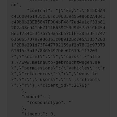
on",

      "content": "{\"key\":\"8150BA4
c4C600461435c36Fd100839d55ea6b2A4841
c49b0b2BEB5847FD04bF48f7ed4a1cf33b81
202aD8eD41DE7111B639C53d9457a71Cb45d
Bec1734CF3476759a53b57CfEE3D53DF1747
63606570797e86363c08912Bc7e5A3857280
1f2E8e291d73F447792159af2b78C2c97D79
61015c3b1778465497D6e6C619a113203
\",\"secret\":\"\",\"cors\":\"http
s://www.meinauto-gebrauchtwagen.de
\",\"permissions\":{\"vehicles\":\"r
\",\"references\":\"r\",\"website
\":\"r\",\"users\":\"r\",\"clients
\":\"r\"},\"client_id\":2176}"

    },

    "expect": {

      "responseType": ""

    },

    "timeout": 0,
