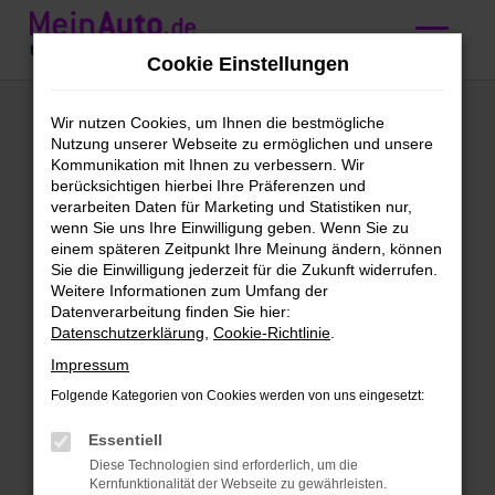
Zum
Hauptinhalt
Cookie Einstellungen
springen
Mercedes-Benz
Wir nutzen Cookies, um Ihnen die bestmögliche
Nutzung unserer Webseite zu ermöglichen und unsere
GLE-Klasse
Kommunikation mit Ihnen zu verbessern. Wir
berücksichtigen hierbei Ihre Präferenzen und
Gebrauchtwagen
verarbeiten Daten für Marketing und Statistiken nur,
wenn Sie uns Ihre Einwilligung geben. Wenn Sie zu
kaufen mit
einem späteren Zeitpunkt Ihre Meinung ändern, können
Sie die Einwilligung jederzeit für die Zukunft widerrufen.
Lieferservice nach
Weitere Informationen zum Umfang der
Datenverarbeitung finden Sie hier:
Nürnberg
Datenschutzerklärung
,
Cookie-Richtlinie
.
Impressum
Mercedes-Benz GLE-Klasse
Folgende Kategorien von Cookies werden von uns eingesetzt:
Gebrauchtwagen – direkt zu dir
Essentiell
nach Nürnberg
Diese Technologien sind erforderlich, um die
Kernfunktionalität der Webseite zu gewährleisten.