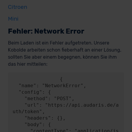
Citroen
Mini
Fehler: Network Error
Beim Laden ist ein Fehler aufgetreten. Unsere
Kobolde arbeiten schon fieberhaft an einer Lösung,
sollten Sie aber einem begegnen, können Sie ihm
das hier mitteilen:
                {

  "name": "NetworkError",

  "config": {

    "method": "POST",

    "url": "https://api.audaris.de/a
uth/token",

    "headers": {},

    "body": {

      "contentType": "application/js