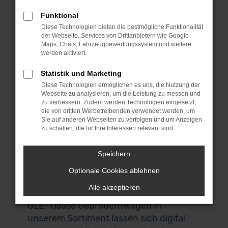
Schön, dass du uns gefunden hast. Bei
dieser Gelegenheit kannst du dich gleich
Funktional
bei unseren Mercedes-Benz GLE-Klasse
Diese Technologien bieten die bestmögliche Funktionalität
der Webseite. Services von Drittanbietern wie Google
Gebrauchtwagen umsehen und das
Maps, Chats, Fahrzeugbewertungssystem und weitere
passende Fahrzeug für dich finden.
werden aktiviert.
Wenn du aus Nürnberg oder der
Statistik und Marketing
Umgebung kommst, laden wir dich
Diese Technologien ermöglichen es uns, die Nutzung der
herzlich zu uns nach Garching ein. Das
Webseite zu analysieren, um die Leistung zu messen und
liegt bei München und ist über die
zu verbessern. Zudem werden Technologien eingesetzt,
die von dritten Werbetreibenden verwendet werden, um
Autobahn perfekt zu erreichen. Keine
Sie auf anderen Webseiten zu verfolgen und um Anzeigen
Zeit? Keine Lust? Kein Problem! Wir
zu schalten, die für Ihre Interessen relevant sind.
bieten dir einen Lieferservice direkt nach
Nürnberg und auf Wunsch vor deine
Speichern
Haustür. Auch für den Autokauf
Optionale Cookies ablehnen
brauchst du deine eigenen vier Wände
Alle akzeptieren
nicht zu verlassen. Alle Mercedes-Benz
GLE-Klasse Gebrauchtwagen in
unserem Sortiment lassen sich digital