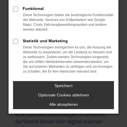
Schön, dass du uns gefunden hast. Bei
dieser Gelegenheit kannst du dich gleich
Funktional
bei unseren Mercedes-Benz GLA 200
Diese Technologien bieten die bestmögliche Funktionalität
der Webseite. Services von Drittanbietern wie Google
Gebrauchtwagen umsehen und das
Maps, Chats, Fahrzeugbewertungssystem und weitere
passende Fahrzeug für dich finden.
werden aktiviert.
Wenn du aus Nürnberg oder der
Statistik und Marketing
Umgebung kommst, laden wir dich
Diese Technologien ermöglichen es uns, die Nutzung der
herzlich zu uns nach Garching ein. Das
Webseite zu analysieren, um die Leistung zu messen und
liegt bei München und ist über die
zu verbessern. Zudem werden Technologien eingesetzt,
die von dritten Werbetreibenden verwendet werden, um
Autobahn perfekt zu erreichen. Keine
Sie auf anderen Webseiten zu verfolgen und um Anzeigen
Zeit? Keine Lust? Kein Problem! Wir
zu schalten, die für Ihre Interessen relevant sind.
bieten dir einen Lieferservice direkt nach
Nürnberg und auf Wunsch vor deine
Speichern
Haustür. Auch für den Autokauf
Optionale Cookies ablehnen
brauchst du deine eigenen vier Wände
Alle akzeptieren
nicht zu verlassen. Alle Mercedes-Benz
GLA 200 Gebrauchtwagen in unserem
Sortiment lassen sich digital scannen