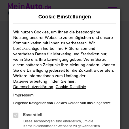
Zum
Hauptinhalt
Cookie Einstellungen
springen
Mercedes-Benz GLA
Wir nutzen Cookies, um Ihnen die bestmögliche
Nutzung unserer Webseite zu ermöglichen und unsere
200
Kommunikation mit Ihnen zu verbessern. Wir
berücksichtigen hierbei Ihre Präferenzen und
Gebrauchtwagen
verarbeiten Daten für Marketing und Statistiken nur,
wenn Sie uns Ihre Einwilligung geben. Wenn Sie zu
kaufen mit
einem späteren Zeitpunkt Ihre Meinung ändern, können
Sie die Einwilligung jederzeit für die Zukunft widerrufen.
Lieferservice nach
Weitere Informationen zum Umfang der
Datenverarbeitung finden Sie hier:
Nürnberg
Datenschutzerklärung
,
Cookie-Richtlinie
.
Impressum
Mercedes-Benz GLA 200
Folgende Kategorien von Cookies werden von uns eingesetzt:
Gebrauchtwagen – direkt zu dir
Essentiell
nach Nürnberg
Diese Technologien sind erforderlich, um die
Kernfunktionalität der Webseite zu gewährleisten.