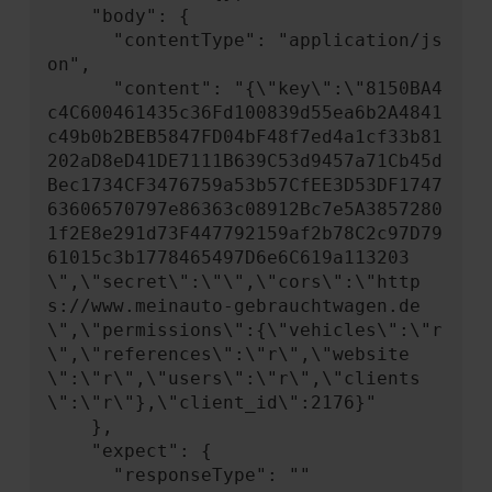
    "body": {

      "contentType": "application/js
on",

      "content": "{\"key\":\"8150BA4
c4C600461435c36Fd100839d55ea6b2A4841
c49b0b2BEB5847FD04bF48f7ed4a1cf33b81
202aD8eD41DE7111B639C53d9457a71Cb45d
Bec1734CF3476759a53b57CfEE3D53DF1747
63606570797e86363c08912Bc7e5A3857280
1f2E8e291d73F447792159af2b78C2c97D79
61015c3b1778465497D6e6C619a113203
\",\"secret\":\"\",\"cors\":\"http
s://www.meinauto-gebrauchtwagen.de
\",\"permissions\":{\"vehicles\":\"r
\",\"references\":\"r\",\"website
\":\"r\",\"users\":\"r\",\"clients
\":\"r\"},\"client_id\":2176}"

    },

    "expect": {

      "responseType": ""
