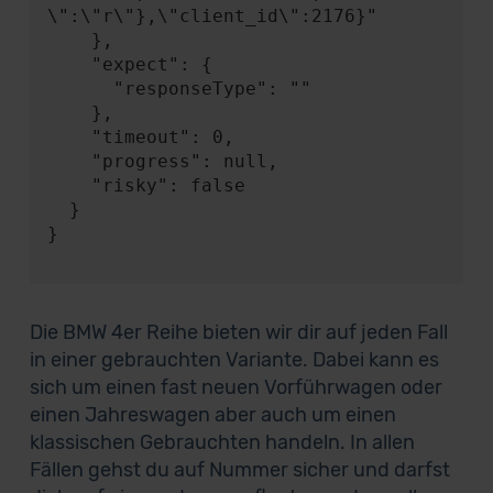
\":\"r\"},\"client_id\":2176}"

    },

    "expect": {

      "responseType": ""

    },

    "timeout": 0,

    "progress": null,

    "risky": false

  }

}

Die BMW 4er Reihe bieten wir dir auf jeden Fall
in einer gebrauchten Variante. Dabei kann es
sich um einen fast neuen Vorführwagen oder
einen Jahreswagen aber auch um einen
klassischen Gebrauchten handeln. In allen
Fällen gehst du auf Nummer sicher und darfst