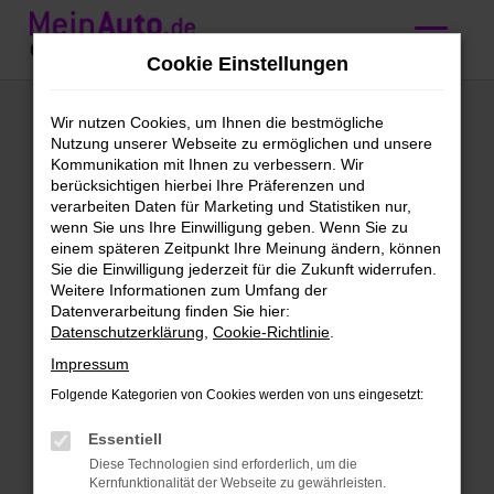
Zum
Hauptinhalt
Cookie Einstellungen
springen
BMW 4er Reihe
Wir nutzen Cookies, um Ihnen die bestmögliche
Nutzung unserer Webseite zu ermöglichen und unsere
kaufen mit
Kommunikation mit Ihnen zu verbessern. Wir
berücksichtigen hierbei Ihre Präferenzen und
Lieferservice nach
verarbeiten Daten für Marketing und Statistiken nur,
wenn Sie uns Ihre Einwilligung geben. Wenn Sie zu
Nürnberg
einem späteren Zeitpunkt Ihre Meinung ändern, können
Sie die Einwilligung jederzeit für die Zukunft widerrufen.
Weitere Informationen zum Umfang der
Wir bieten günstige BMW 4er
Datenverarbeitung finden Sie hier:
Datenschutzerklärung
,
Cookie-Richtlinie
.
Reihe für Nürnberg
Impressum
Schleichst du bereits um eine BMW 4er
Folgende Kategorien von Cookies werden von uns eingesetzt:
Reihe herum und möchtest bald mit
diesem Modell in Nürnberg unterwegs
Essentiell
sein? Dann ist jetzt der richtige Moment,
Diese Technologien sind erforderlich, um die
Kernfunktionalität der Webseite zu gewährleisten.