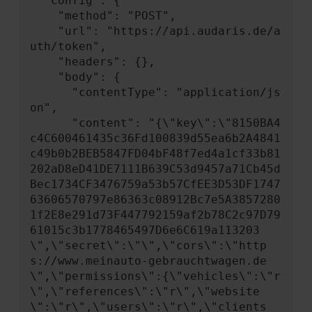
  "config": {

    "method": "POST",

    "url": "https://api.audaris.de/a
uth/token",

    "headers": {},

    "body": {

      "contentType": "application/js
on",

      "content": "{\"key\":\"8150BA4
c4C600461435c36Fd100839d55ea6b2A4841
c49b0b2BEB5847FD04bF48f7ed4a1cf33b81
202aD8eD41DE7111B639C53d9457a71Cb45d
Bec1734CF3476759a53b57CfEE3D53DF1747
63606570797e86363c08912Bc7e5A3857280
1f2E8e291d73F447792159af2b78C2c97D79
61015c3b1778465497D6e6C619a113203
\",\"secret\":\"\",\"cors\":\"http
s://www.meinauto-gebrauchtwagen.de
\",\"permissions\":{\"vehicles\":\"r
\",\"references\":\"r\",\"website
\":\"r\",\"users\":\"r\",\"clients