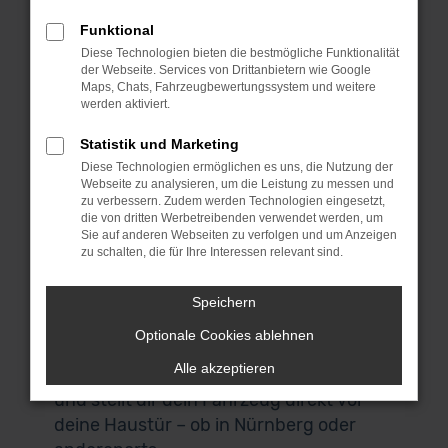
denn wir bieten dieses erstklassige
Fahrzeug zu einem sensationellen Preis.
Funktional
Bei MeinAuto Gebrauchtwagen bist du
Diese Technologien bieten die bestmögliche Funktionalität
der Webseite. Services von Drittanbietern wie Google
an die Spezialisten für die BMW 4er Reihe
Maps, Chats, Fahrzeugbewertungssystem und weitere
und eine Reihe anderer Modelle geraten.
werden aktiviert.
Für uns spricht, dass wir ausschließlich
Statistik und Marketing
Fahrzeuge aus erster Hand anbieten
Diese Technologien ermöglichen es uns, die Nutzung der
und du durchweg scheckheftgepflegte
Webseite zu analysieren, um die Leistung zu messen und
Autos erhältst. Wir sprechen dabei von
zu verbessern. Zudem werden Technologien eingesetzt,
die von dritten Werbetreibenden verwendet werden, um
Fahrzeuge für den einheimischen Markt
Sie auf anderen Webseiten zu verfolgen und um Anzeigen
und ausdrücklich nicht von EU-
zu schalten, die für Ihre Interessen relevant sind.
Importen. Auch, wenn du in Nürnberg
zuhause bist und nicht zu uns nach
Speichern
Garching bei München kommen
Optionale Cookies ablehnen
möchtest, bist du herzlich willkommen.
Alle akzeptieren
Unser Lieferdienst macht es möglich
und stellt dir dein Fahrzeug direkt vor
deine Haustür – ob in Nürnberg oder