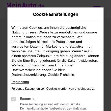
Zum
Hauptinhalt
Cookie Einstellungen
springen
Audi A4
Wir nutzen Cookies, um Ihnen die bestmögliche
Nutzung unserer Webseite zu ermöglichen und unsere
Jahreswagen
Kommunikation mit Ihnen zu verbessern. Wir
berücksichtigen hierbei Ihre Präferenzen und
kaufen mit
verarbeiten Daten für Marketing und Statistiken nur,
wenn Sie uns Ihre Einwilligung geben. Wenn Sie zu
Lieferservice nach
einem späteren Zeitpunkt Ihre Meinung ändern, können
Sie die Einwilligung jederzeit für die Zukunft widerrufen.
Nürnberg
Weitere Informationen zum Umfang der
Datenverarbeitung finden Sie hier:
Datenschutzerklärung
,
Cookie-Richtlinie
.
Unser Tipp: Audi A4
Impressum
Jahreswagen für Nürnberg
Folgende Kategorien von Cookies werden von uns eingesetzt:
Audi A4 Jahreswagen werden gerne
Essentiell
auch als Fast-Neuwagen bezeichnet.
Diese Technologien sind erforderlich, um die
Der Grund liegt im Datum der ersten
Kernfunktionalität der Webseite zu gewährleisten.