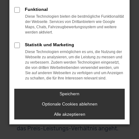
Zulassung, das maximal zwölf Monate
Funktional
zurückliegen darf. Für deine Mobilität in
Diese Technologien bieten die bestmögliche Funktionalität
Nürnberg bedeutet dies, dass du mit
der Webseite. Services von Drittanbietern wie Google
großer Wahrscheinlichkeit in ein
Maps, Chats, Fahrzeugbewertungssystem und weitere
werden aktiviert.
Fahrzeug aus der aktuellen
Modellgeneration steigst und keinerlei
Statistik und Marketing
Abstriche hinsichtlich der Extras
Diese Technologien ermöglichen es uns, die Nutzung der
Webseite zu analysieren, um die Leistung zu messen und
hinnehmen musst. Audi A4
zu verbessern. Zudem werden Technologien eingesetzt,
Jahreswagen werden bei uns aus erster
die von dritten Werbetreibenden verwendet werden, um
Hand angeboten und sind stets
Sie auf anderen Webseiten zu verfolgen und um Anzeigen
zu schalten, die für Ihre Interessen relevant sind.
scheckheftgepflegt. Gerne bieten wir dir
eine Garantie über einen einwandfreien
Speichern
Zustand und sichern dir zudem zu, dass
Optionale Cookies ablehnen
du in ein einheimisches Fahrzeug und
keinen EU-Import steigst. Für Nürnberg
Alle akzeptieren
existiert kaum eine bessere Wahl, was
das Preis-Leistungs-Verhältnis angeht.