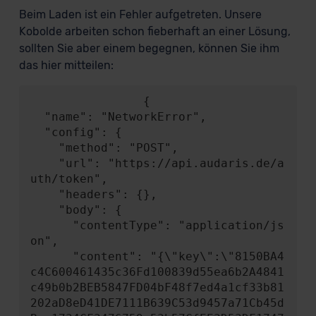
Beim Laden ist ein Fehler aufgetreten. Unsere
Kobolde arbeiten schon fieberhaft an einer Lösung,
sollten Sie aber einem begegnen, können Sie ihm
das hier mitteilen:
                {

  "name": "NetworkError",

  "config": {

    "method": "POST",

    "url": "https://api.audaris.de/a
uth/token",

    "headers": {},

    "body": {

      "contentType": "application/js
on",

      "content": "{\"key\":\"8150BA4
c4C600461435c36Fd100839d55ea6b2A4841
c49b0b2BEB5847FD04bF48f7ed4a1cf33b81
202aD8eD41DE7111B639C53d9457a71Cb45d