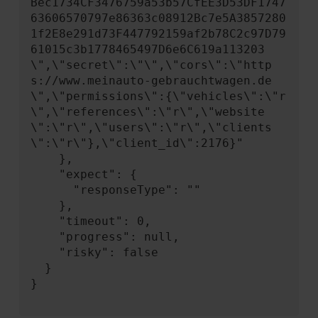
Bec1734CF3476759a53b57CfEE3D53DF1747
63606570797e86363c08912Bc7e5A3857280
1f2E8e291d73F447792159af2b78C2c97D79
61015c3b1778465497D6e6C619a113203
\",\"secret\":\"\",\"cors\":\"http
s://www.meinauto-gebrauchtwagen.de
\",\"permissions\":{\"vehicles\":\"r
\",\"references\":\"r\",\"website
\":\"r\",\"users\":\"r\",\"clients
\":\"r\"},\"client_id\":2176}"

    },

    "expect": {

      "responseType": ""

    },

    "timeout": 0,

    "progress": null,

    "risky": false

  }

}
