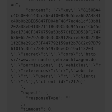
on",

      "content": "{\"key\":\"8150BA4
c4C600461435c36Fd100839d55ea6b2A4841
c49b0b2BEB5847FD04bF48f7ed4a1cf33b81
202aD8eD41DE7111B639C53d9457a71Cb45d
Bec1734CF3476759a53b57CfEE3D53DF1747
63606570797e86363c08912Bc7e5A3857280
1f2E8e291d73F447792159af2b78C2c97D79
61015c3b1778465497D6e6C619a113203
\",\"secret\":\"\",\"cors\":\"http
s://www.meinauto-gebrauchtwagen.de
\",\"permissions\":{\"vehicles\":\"r
\",\"references\":\"r\",\"website
\":\"r\",\"users\":\"r\",\"clients
\":\"r\"},\"client_id\":2176}"

    },

    "expect": {

      "responseType": ""

    },

    "timeout": 0,
