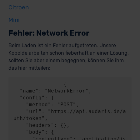
Citroen
Mini
Fehler: Network Error
Beim Laden ist ein Fehler aufgetreten. Unsere
Kobolde arbeiten schon fieberhaft an einer Lösung,
sollten Sie aber einem begegnen, können Sie ihm
das hier mitteilen:
                {

  "name": "NetworkError",

  "config": {

    "method": "POST",

    "url": "https://api.audaris.de/a
uth/token",

    "headers": {},

    "body": {

      "contentType": "application/js