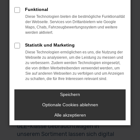
Schön, dass du uns gefunden hast. Bei
dieser Gelegenheit kannst du dich gleich
Funktional
bei unseren Mercedes-Benz GLE-Klasse
Diese Technologien bieten die bestmögliche Funktionalität
der Webseite. Services von Drittanbietern wie Google
Gebrauchtwagen umsehen und das
Maps, Chats, Fahrzeugbewertungssystem und weitere
passende Fahrzeug für dich finden.
werden aktiviert.
Wenn du aus Mannheim oder der
Statistik und Marketing
Umgebung kommst, laden wir dich
Diese Technologien ermöglichen es uns, die Nutzung der
herzlich zu uns nach Garching ein. Das
Webseite zu analysieren, um die Leistung zu messen und
liegt bei München und ist über die
zu verbessern. Zudem werden Technologien eingesetzt,
die von dritten Werbetreibenden verwendet werden, um
Autobahn perfekt zu erreichen. Keine
Sie auf anderen Webseiten zu verfolgen und um Anzeigen
Zeit? Keine Lust? Kein Problem! Wir
zu schalten, die für Ihre Interessen relevant sind.
bieten dir einen Lieferservice direkt nach
Mannheim und auf Wunsch vor deine
Speichern
Haustür. Auch für den Autokauf
Optionale Cookies ablehnen
brauchst du deine eigenen vier Wände
Alle akzeptieren
nicht zu verlassen. Alle Mercedes-Benz
GLE-Klasse Gebrauchtwagen in
unserem Sortiment lassen sich digital