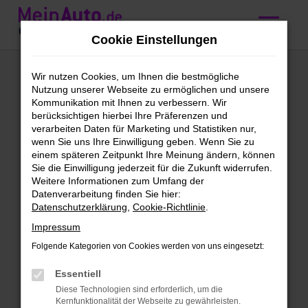
Zum
Hauptinhalt
Cookie Einstellungen
springen
Mercedes-Benz
Wir nutzen Cookies, um Ihnen die bestmögliche
Nutzung unserer Webseite zu ermöglichen und unsere
GLE-Klasse
Kommunikation mit Ihnen zu verbessern. Wir
berücksichtigen hierbei Ihre Präferenzen und
Gebrauchtwagen
verarbeiten Daten für Marketing und Statistiken nur,
wenn Sie uns Ihre Einwilligung geben. Wenn Sie zu
kaufen mit
einem späteren Zeitpunkt Ihre Meinung ändern, können
Sie die Einwilligung jederzeit für die Zukunft widerrufen.
Lieferservice nach
Weitere Informationen zum Umfang der
Datenverarbeitung finden Sie hier:
Mannheim
Datenschutzerklärung
,
Cookie-Richtlinie
.
Impressum
Mercedes-Benz GLE-Klasse
Folgende Kategorien von Cookies werden von uns eingesetzt:
Gebrauchtwagen – direkt zu dir
Essentiell
nach Mannheim
Diese Technologien sind erforderlich, um die
Kernfunktionalität der Webseite zu gewährleisten.