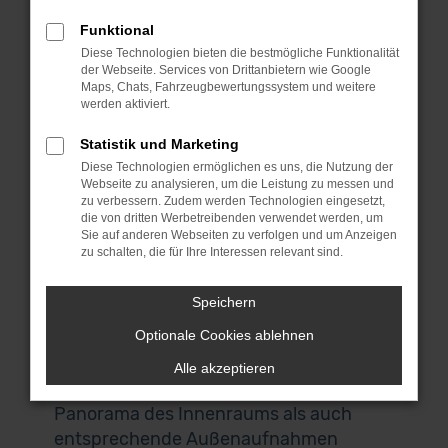
Gebrauchtwagen umsehen und das
Funktional
passende Fahrzeug für dich finden.
Diese Technologien bieten die bestmögliche Funktionalität
Wenn du aus Konstanz oder der
der Webseite. Services von Drittanbietern wie Google
Umgebung kommst, laden wir dich
Maps, Chats, Fahrzeugbewertungssystem und weitere
werden aktiviert.
herzlich zu uns nach Garching ein. Das
liegt bei München und ist über die
Statistik und Marketing
Autobahn perfekt zu erreichen. Keine
Diese Technologien ermöglichen es uns, die Nutzung der
Webseite zu analysieren, um die Leistung zu messen und
Zeit? Keine Lust? Kein Problem! Wir
zu verbessern. Zudem werden Technologien eingesetzt,
bieten dir einen Lieferservice direkt nach
die von dritten Werbetreibenden verwendet werden, um
Konstanz und auf Wunsch vor deine
Sie auf anderen Webseiten zu verfolgen und um Anzeigen
zu schalten, die für Ihre Interessen relevant sind.
Haustür. Auch für den Autokauf
brauchst du deine eigenen vier Wände
Speichern
nicht zu verlassen. Alle Ford Mondeo
Optionale Cookies ablehnen
Gebrauchtwagen in unserem Sortiment
lassen sich digital scannen und
Alle akzeptieren
darstellen, sodass du sowohl ein 360°
Panorama des Innenraums als auch
entsprechende Außenaufnahmen