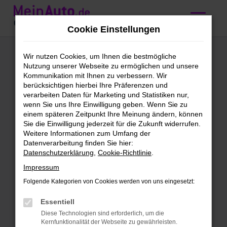
Zum
Hauptinhalt
Cookie Einstellungen
springen
Audi Q3 kaufen mit
Wir nutzen Cookies, um Ihnen die bestmögliche
Nutzung unserer Webseite zu ermöglichen und unsere
Lieferservice nach
Kommunikation mit Ihnen zu verbessern. Wir
berücksichtigen hierbei Ihre Präferenzen und
Konstanz
verarbeiten Daten für Marketing und Statistiken nur,
wenn Sie uns Ihre Einwilligung geben. Wenn Sie zu
einem späteren Zeitpunkt Ihre Meinung ändern, können
Wir bieten günstige Audi Q3 für
Sie die Einwilligung jederzeit für die Zukunft widerrufen.
Weitere Informationen zum Umfang der
Konstanz
Datenverarbeitung finden Sie hier:
Datenschutzerklärung
,
Cookie-Richtlinie
.
Schleichst du bereits um einen Audi Q3
Impressum
herum und möchtest bald mit diesem
Modell in Konstanz unterwegs sein?
Folgende Kategorien von Cookies werden von uns eingesetzt:
Dann ist jetzt der richtige Moment, denn
Essentiell
wir bieten dieses erstklassige Fahrzeug
Diese Technologien sind erforderlich, um die
zu einem sensationellen Preis. Bei
Kernfunktionalität der Webseite zu gewährleisten.