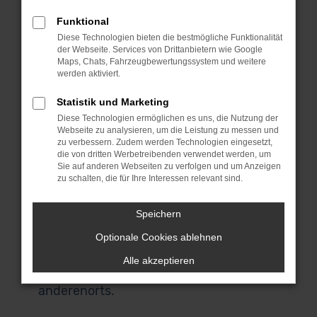
MeinAuto Gebrauchtwagen bist du an
Funktional
die Spezialisten für den Audi Q3 und eine
Diese Technologien bieten die bestmögliche Funktionalität
Reihe anderer Modelle geraten. Für uns
der Webseite. Services von Drittanbietern wie Google
spricht, dass wir ausschließlich
Maps, Chats, Fahrzeugbewertungssystem und weitere
werden aktiviert.
Fahrzeuge aus erster Hand anbieten
und du durchweg scheckheftgepflegte
Statistik und Marketing
Autos erhältst. Wir sprechen dabei von
Diese Technologien ermöglichen es uns, die Nutzung der
Fahrzeuge für den einheimischen Markt
Webseite zu analysieren, um die Leistung zu messen und
zu verbessern. Zudem werden Technologien eingesetzt,
und ausdrücklich nicht von EU-
die von dritten Werbetreibenden verwendet werden, um
Importen. Auch, wenn du in Konstanz
Sie auf anderen Webseiten zu verfolgen und um Anzeigen
zu schalten, die für Ihre Interessen relevant sind.
zuhause bist und nicht zu uns nach
Garching bei München kommen
Speichern
möchtest, bist du herzlich willkommen.
Unser Lieferdienst macht es möglich
Optionale Cookies ablehnen
und stellt dir dein Fahrzeug direkt vor
Alle akzeptieren
deine Haustür – ob in Konstanz oder
anderenorts.