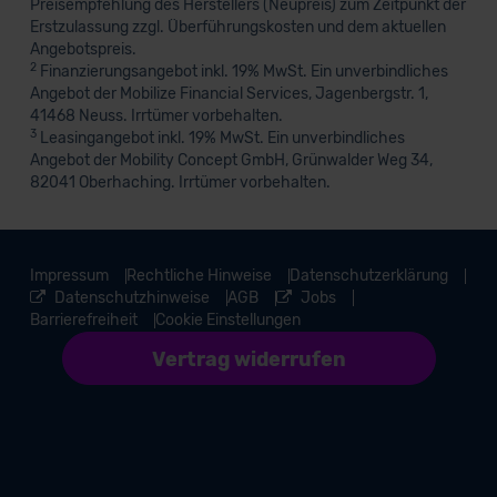
Preisempfehlung des Herstellers (Neupreis) zum Zeitpunkt der
Erstzulassung zzgl. Überführungskosten und dem aktuellen
Angebotspreis.
2
Finanzierungsangebot inkl. 19% MwSt. Ein unverbindliches
Angebot der Mobilize Financial Services, Jagenbergstr. 1,
41468 Neuss. Irrtümer vorbehalten.
3
Leasingangebot inkl. 19% MwSt. Ein unverbindliches
Angebot der Mobility Concept GmbH, Grünwalder Weg 34,
82041 Oberhaching. Irrtümer vorbehalten.
Impressum
Rechtliche Hinweise
Datenschutzerklärung
Datenschutzhinweise
AGB
Jobs
Barrierefreiheit
Cookie Einstellungen
Vertrag widerrufen