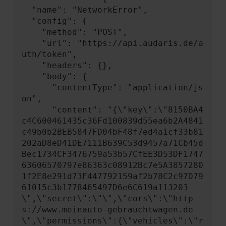
  "name": "NetworkError",

  "config": {

    "method": "POST",

    "url": "https://api.audaris.de/a
uth/token",

    "headers": {},

    "body": {

      "contentType": "application/js
on",

      "content": "{\"key\":\"8150BA4
c4C600461435c36Fd100839d55ea6b2A4841
c49b0b2BEB5847FD04bF48f7ed4a1cf33b81
202aD8eD41DE7111B639C53d9457a71Cb45d
Bec1734CF3476759a53b57CfEE3D53DF1747
63606570797e86363c08912Bc7e5A3857280
1f2E8e291d73F447792159af2b78C2c97D79
61015c3b1778465497D6e6C619a113203
\",\"secret\":\"\",\"cors\":\"http
s://www.meinauto-gebrauchtwagen.de
\",\"permissions\":{\"vehicles\":\"r