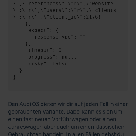
\",\"references\":\"r\",\"website
\":\"r\",\"users\":\"r\",\"clients
\":\"r\"},\"client_id\":2176}"

    },

    "expect": {

      "responseType": ""

    },

    "timeout": 0,

    "progress": null,

    "risky": false

  }

}

Den Audi Q3 bieten wir dir auf jeden Fall in einer
gebrauchten Variante. Dabei kann es sich um
einen fast neuen Vorführwagen oder einen
Jahreswagen aber auch um einen klassischen
Gebrauchten handeln. In allen Fällen gehst du