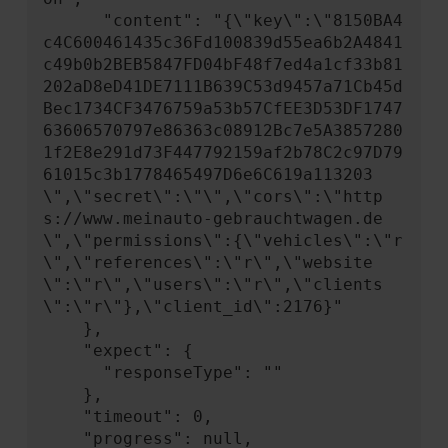
      "content": "{\"key\":\"8150BA4
c4C600461435c36Fd100839d55ea6b2A4841
c49b0b2BEB5847FD04bF48f7ed4a1cf33b81
202aD8eD41DE7111B639C53d9457a71Cb45d
Bec1734CF3476759a53b57CfEE3D53DF1747
63606570797e86363c08912Bc7e5A3857280
1f2E8e291d73F447792159af2b78C2c97D79
61015c3b1778465497D6e6C619a113203
\",\"secret\":\"\",\"cors\":\"http
s://www.meinauto-gebrauchtwagen.de
\",\"permissions\":{\"vehicles\":\"r
\",\"references\":\"r\",\"website
\":\"r\",\"users\":\"r\",\"clients
\":\"r\"},\"client_id\":2176}"

    },

    "expect": {

      "responseType": ""

    },

    "timeout": 0,

    "progress": null,
