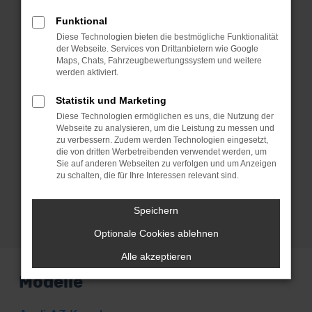
Gebrauchtwagen sowie Vorführwagen
Funktional
und Jahreswagen spezialisiert. Mit
Diese Technologien bieten die bestmögliche Funktionalität
anderen Worten sparst du beim Kauf
der Webseite. Services von Drittanbietern wie Google
eines Audi für Konstanz garantiert jede
Maps, Chats, Fahrzeugbewertungssystem und weitere
werden aktiviert.
Menge Geld und steigst in ein erstklassig
erhaltenes Fahrzeug. Was uns
Statistik und Marketing
auszeichnet, ist unser erstklassiger
Diese Technologien ermöglichen es uns, die Nutzung der
Service. Hierzu gehört beispielsweise
Webseite zu analysieren, um die Leistung zu messen und
zu verbessern. Zudem werden Technologien eingesetzt,
auch, dass wir dir deinen Audi direkt vor
die von dritten Werbetreibenden verwendet werden, um
die Haustür stellen – ob in Konstanz oder
Sie auf anderen Webseiten zu verfolgen und um Anzeigen
zu schalten, die für Ihre Interessen relevant sind.
an einem beliebigen anderen Ort, den du
vorher festlegen kannst. Und das
Speichern
deutschlandweit.
Optionale Cookies ablehnen
Alle akzeptieren
Modelle