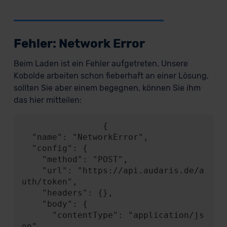
Fehler: Network Error
Beim Laden ist ein Fehler aufgetreten. Unsere
Kobolde arbeiten schon fieberhaft an einer Lösung,
sollten Sie aber einem begegnen, können Sie ihm
das hier mitteilen:
                {

  "name": "NetworkError",

  "config": {

    "method": "POST",

    "url": "https://api.audaris.de/a
uth/token",

    "headers": {},

    "body": {

      "contentType": "application/js
on",
