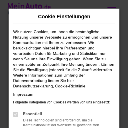
Zum
Hauptinhalt
Cookie Einstellungen
springen
Audi kaufen mit
Wir nutzen Cookies, um Ihnen die bestmögliche
Nutzung unserer Webseite zu ermöglichen und unsere
Lieferservice nach
Kommunikation mit Ihnen zu verbessern. Wir
berücksichtigen hierbei Ihre Präferenzen und
Konstanz
verarbeiten Daten für Marketing und Statistiken nur,
wenn Sie uns Ihre Einwilligung geben. Wenn Sie zu
einem späteren Zeitpunkt Ihre Meinung ändern, können
MeinAuto Gebrauchtwagen:
Sie die Einwilligung jederzeit für die Zukunft widerrufen.
Weitere Informationen zum Umfang der
finde deinen Audi für Konstanz
Datenverarbeitung finden Sie hier:
Datenschutzerklärung
,
Cookie-Richtlinie
.
Wie wäre es mit einem Audi für
Impressum
Konstanz? Wir von MeinAuto
Gebrauchtwagen halten dies für eine
Folgende Kategorien von Cookies werden von uns eingesetzt:
gute Idee und bieten dir eine Fülle an
Essentiell
spannenden Angeboten. Unser
Diese Technologien sind erforderlich, um die
Unternehmen ist auf junge
Kernfunktionalität der Webseite zu gewährleisten.