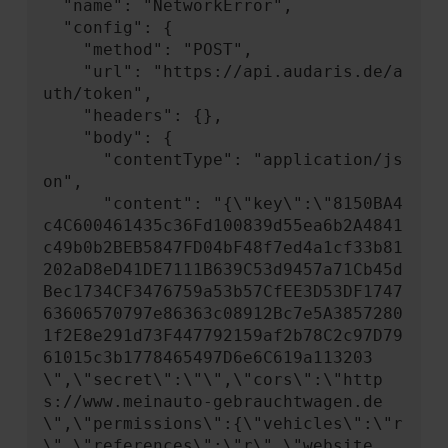
  "name": "NetworkError",

  "config": {

    "method": "POST",

    "url": "https://api.audaris.de/a
uth/token",

    "headers": {},

    "body": {

      "contentType": "application/js
on",

      "content": "{\"key\":\"8150BA4
c4C600461435c36Fd100839d55ea6b2A4841
c49b0b2BEB5847FD04bF48f7ed4a1cf33b81
202aD8eD41DE7111B639C53d9457a71Cb45d
Bec1734CF3476759a53b57CfEE3D53DF1747
63606570797e86363c08912Bc7e5A3857280
1f2E8e291d73F447792159af2b78C2c97D79
61015c3b1778465497D6e6C619a113203
\",\"secret\":\"\",\"cors\":\"http
s://www.meinauto-gebrauchtwagen.de
\",\"permissions\":{\"vehicles\":\"r
\",\"references\":\"r\",\"website