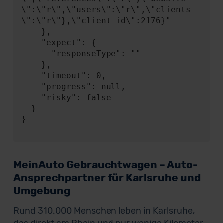
\":\"r\",\"users\":\"r\",\"clients
\":\"r\"},\"client_id\":2176}"

    },

    "expect": {

      "responseType": ""

    },

    "timeout": 0,

    "progress": null,

    "risky": false

  }

}

MeinAuto Gebrauchtwagen – Auto-
Ansprechpartner für Karlsruhe und
Umgebung
Rund 310.000 Menschen leben in Karlsruhe,