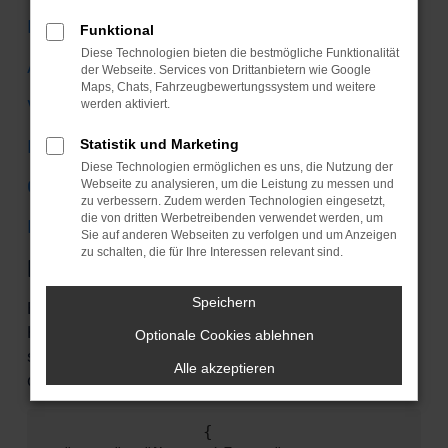
Mercedes-Benz
Funktional
Diese Technologien bieten die bestmögliche Funktionalität
Audi
der Webseite. Services von Drittanbietern wie Google
Maps, Chats, Fahrzeugbewertungssystem und weitere
VW
werden aktiviert.
Ford
Statistik und Marketing
Diese Technologien ermöglichen es uns, die Nutzung der
Citroen
Webseite zu analysieren, um die Leistung zu messen und
zu verbessern. Zudem werden Technologien eingesetzt,
die von dritten Werbetreibenden verwendet werden, um
Mini
Sie auf anderen Webseiten zu verfolgen und um Anzeigen
zu schalten, die für Ihre Interessen relevant sind.
Fehler: Network Error
Speichern
Beim Laden ist ein Fehler aufgetreten. Unsere
Kobolde arbeiten schon fieberhaft an einer Lösung,
Optionale Cookies ablehnen
sollten Sie aber einem begegnen, können Sie ihm
Alle akzeptieren
das hier mitteilen:
                {
