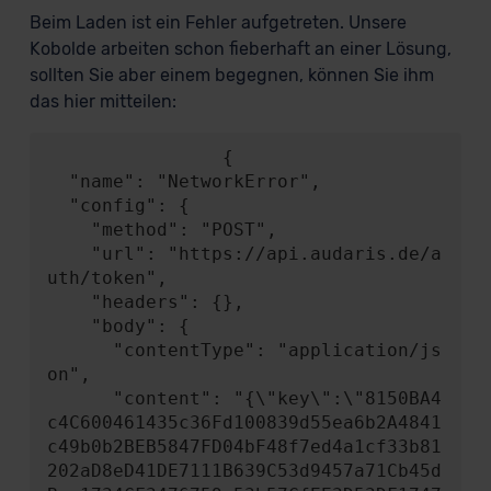
Beim Laden ist ein Fehler aufgetreten. Unsere
Kobolde arbeiten schon fieberhaft an einer Lösung,
sollten Sie aber einem begegnen, können Sie ihm
das hier mitteilen:
                {

  "name": "NetworkError",

  "config": {

    "method": "POST",

    "url": "https://api.audaris.de/a
uth/token",

    "headers": {},

    "body": {

      "contentType": "application/js
on",

      "content": "{\"key\":\"8150BA4
c4C600461435c36Fd100839d55ea6b2A4841
c49b0b2BEB5847FD04bF48f7ed4a1cf33b81
202aD8eD41DE7111B639C53d9457a71Cb45d