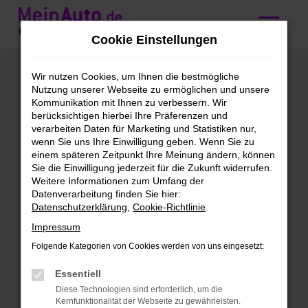
Zum
Hauptinhalt
Cookie Einstellungen
springen
Audi Q3
Wir nutzen Cookies, um Ihnen die bestmögliche
Nutzung unserer Webseite zu ermöglichen und unsere
Jahreswagen
Kommunikation mit Ihnen zu verbessern. Wir
berücksichtigen hierbei Ihre Präferenzen und
kaufen mit
verarbeiten Daten für Marketing und Statistiken nur,
wenn Sie uns Ihre Einwilligung geben. Wenn Sie zu
Lieferservice nach
einem späteren Zeitpunkt Ihre Meinung ändern, können
Sie die Einwilligung jederzeit für die Zukunft widerrufen.
Innsbruck
Weitere Informationen zum Umfang der
Datenverarbeitung finden Sie hier:
Datenschutzerklärung
,
Cookie-Richtlinie
.
Unser Tipp: Audi Q3
Impressum
Jahreswagen für Innsbruck
Folgende Kategorien von Cookies werden von uns eingesetzt:
Audi Q3 Jahreswagen werden gerne
Essentiell
auch als Fast-Neuwagen bezeichnet.
Diese Technologien sind erforderlich, um die
Der Grund liegt im Datum der ersten
Kernfunktionalität der Webseite zu gewährleisten.