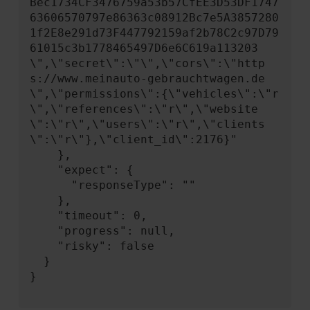
Bec1734CF3476759a53b57CfEE3D53DF1747
63606570797e86363c08912Bc7e5A3857280
1f2E8e291d73F447792159af2b78C2c97D79
61015c3b1778465497D6e6C619a113203
\",\"secret\":\"\",\"cors\":\"http
s://www.meinauto-gebrauchtwagen.de
\",\"permissions\":{\"vehicles\":\"r
\",\"references\":\"r\",\"website
\":\"r\",\"users\":\"r\",\"clients
\":\"r\"},\"client_id\":2176}"

    },

    "expect": {

      "responseType": ""

    },

    "timeout": 0,

    "progress": null,

    "risky": false

  }

}
