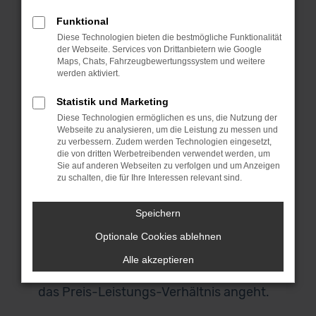
Zulassung, das maximal zwölf Monate
Funktional
zurückliegen darf. Für deine Mobilität in
Diese Technologien bieten die bestmögliche Funktionalität
Innsbruck bedeutet dies, dass du mit
der Webseite. Services von Drittanbietern wie Google
großer Wahrscheinlichkeit in ein
Maps, Chats, Fahrzeugbewertungssystem und weitere
werden aktiviert.
Fahrzeug aus der aktuellen
Modellgeneration steigst und keinerlei
Statistik und Marketing
Abstriche hinsichtlich der Extras
Diese Technologien ermöglichen es uns, die Nutzung der
Webseite zu analysieren, um die Leistung zu messen und
hinnehmen musst. Audi Q3
zu verbessern. Zudem werden Technologien eingesetzt,
Jahreswagen werden bei uns aus erster
die von dritten Werbetreibenden verwendet werden, um
Hand angeboten und sind stets
Sie auf anderen Webseiten zu verfolgen und um Anzeigen
zu schalten, die für Ihre Interessen relevant sind.
scheckheftgepflegt. Gerne bieten wir dir
eine Garantie über einen einwandfreien
Speichern
Zustand und sichern dir zudem zu, dass
Optionale Cookies ablehnen
du in ein einheimisches Fahrzeug und
keinen EU-Import steigst. Für Innsbruck
Alle akzeptieren
existiert kaum eine bessere Wahl, was
das Preis-Leistungs-Verhältnis angeht.