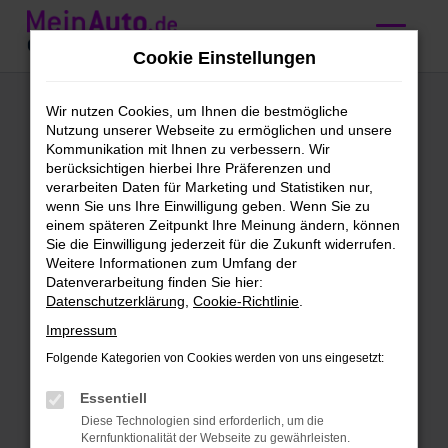
Zum
Hauptinhalt
Cookie Einstellungen
springen
BMW
Wir nutzen Cookies, um Ihnen die bestmögliche
Nutzung unserer Webseite zu ermöglichen und unsere
Gebrauchtwagen
Kommunikation mit Ihnen zu verbessern. Wir
berücksichtigen hierbei Ihre Präferenzen und
kaufen mit
verarbeiten Daten für Marketing und Statistiken nur,
wenn Sie uns Ihre Einwilligung geben. Wenn Sie zu
Lieferservice nach
einem späteren Zeitpunkt Ihre Meinung ändern, können
Sie die Einwilligung jederzeit für die Zukunft widerrufen.
Ingolstadt
Weitere Informationen zum Umfang der
Datenverarbeitung finden Sie hier:
Datenschutzerklärung
,
Cookie-Richtlinie
.
BMW Gebrauchtwagen –
Impressum
Qualität für Ingolstadt
Folgende Kategorien von Cookies werden von uns eingesetzt:
BMW Gebrauchtwagen sind unser
Essentiell
täglich Brot. Wir bieten dir eine enorme
Diese Technologien sind erforderlich, um die
Bandbreite an Fahrzeugen und lassen
Kernfunktionalität der Webseite zu gewährleisten.