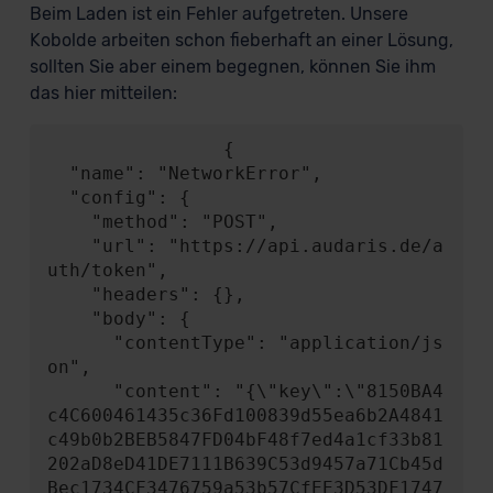
Beim Laden ist ein Fehler aufgetreten. Unsere
Kobolde arbeiten schon fieberhaft an einer Lösung,
sollten Sie aber einem begegnen, können Sie ihm
das hier mitteilen:
                {

  "name": "NetworkError",

  "config": {

    "method": "POST",

    "url": "https://api.audaris.de/a
uth/token",

    "headers": {},

    "body": {

      "contentType": "application/js
on",

      "content": "{\"key\":\"8150BA4
c4C600461435c36Fd100839d55ea6b2A4841
c49b0b2BEB5847FD04bF48f7ed4a1cf33b81
202aD8eD41DE7111B639C53d9457a71Cb45d
Bec1734CF3476759a53b57CfEE3D53DF1747