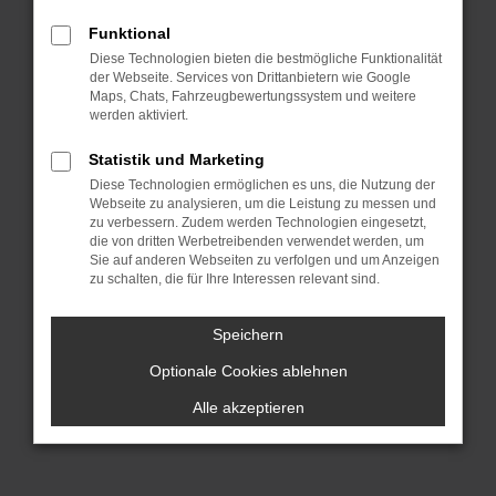
dich sprichwörtlich „aus dem Vollen
Funktional
schöpfen“. Hinzu kommt, dass wir für
Diese Technologien bieten die bestmögliche Funktionalität
dich die Lieferung direkt nach Ingolstadt
der Webseite. Services von Drittanbietern wie Google
oder einen anderen Ort, irgendwo in
Maps, Chats, Fahrzeugbewertungssystem und weitere
werden aktiviert.
Deutschland, übernehmen. Wir lassen
bei BMW Gebrauchtwagen Argumente
Statistik und Marketing
sprechen und überzeugen durch
Diese Technologien ermöglichen es uns, die Nutzung der
Webseite zu analysieren, um die Leistung zu messen und
Qualität. All unsere Fahrzeuge für deine
zu verbessern. Zudem werden Technologien eingesetzt,
Mobilität in Ingolstadt stammen aus
die von dritten Werbetreibenden verwendet werden, um
erster Hand und hatten entsprechend
Sie auf anderen Webseiten zu verfolgen und um Anzeigen
zu schalten, die für Ihre Interessen relevant sind.
nur einen Vorbesitzer. Es handelt sich
um einheimische Fahrzeuge und keine
Speichern
EU-Importe und vor allem: unsere BMW
Optionale Cookies ablehnen
Gebrauchtwagen wurden im Vorfeld
gründlich geprüft und sind einwandfrei.
Alle akzeptieren
Darauf geben wir dir eine Garantie.