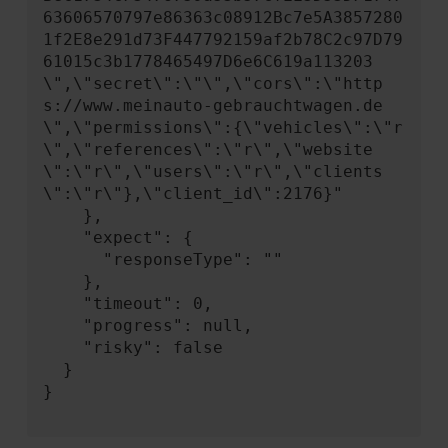
63606570797e86363c08912Bc7e5A3857280
1f2E8e291d73F447792159af2b78C2c97D79
61015c3b1778465497D6e6C619a113203
\",\"secret\":\"\",\"cors\":\"http
s://www.meinauto-gebrauchtwagen.de
\",\"permissions\":{\"vehicles\":\"r
\",\"references\":\"r\",\"website
\":\"r\",\"users\":\"r\",\"clients
\":\"r\"},\"client_id\":2176}"

    },

    "expect": {

      "responseType": ""

    },

    "timeout": 0,

    "progress": null,

    "risky": false

  }

}
