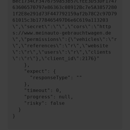
Bec1734CF3476759a53b57CfEE3D53DF1747
63606570797e86363c08912Bc7e5A3857280
1f2E8e291d73F447792159af2b78C2c97D79
61015c3b1778465497D6e6C619a113203
\",\"secret\":\"\",\"cors\":\"http
s://www.meinauto-gebrauchtwagen.de
\",\"permissions\":{\"vehicles\":\"r
\",\"references\":\"r\",\"website
\":\"r\",\"users\":\"r\",\"clients
\":\"r\"},\"client_id\":2176}"

    },

    "expect": {

      "responseType": ""

    },

    "timeout": 0,

    "progress": null,

    "risky": false

  }

}
