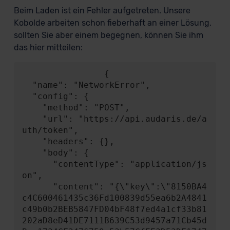
Beim Laden ist ein Fehler aufgetreten. Unsere
Kobolde arbeiten schon fieberhaft an einer Lösung,
sollten Sie aber einem begegnen, können Sie ihm
das hier mitteilen:
                {

  "name": "NetworkError",

  "config": {

    "method": "POST",

    "url": "https://api.audaris.de/a
uth/token",

    "headers": {},

    "body": {

      "contentType": "application/js
on",

      "content": "{\"key\":\"8150BA4
c4C600461435c36Fd100839d55ea6b2A4841
c49b0b2BEB5847FD04bF48f7ed4a1cf33b81
202aD8eD41DE7111B639C53d9457a71Cb45d