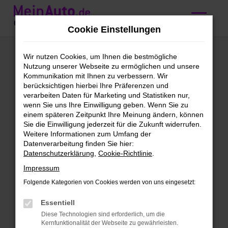
Zum
Hauptinhalt
Cookie Einstellungen
springen
Audi Q3
Wir nutzen Cookies, um Ihnen die bestmögliche
Nutzung unserer Webseite zu ermöglichen und unsere
Jahreswagen
Kommunikation mit Ihnen zu verbessern. Wir
berücksichtigen hierbei Ihre Präferenzen und
kaufen mit
verarbeiten Daten für Marketing und Statistiken nur,
wenn Sie uns Ihre Einwilligung geben. Wenn Sie zu
Lieferservice nach
einem späteren Zeitpunkt Ihre Meinung ändern, können
Sie die Einwilligung jederzeit für die Zukunft widerrufen.
Ingolstadt
Weitere Informationen zum Umfang der
Datenverarbeitung finden Sie hier:
Datenschutzerklärung
,
Cookie-Richtlinie
.
Unser Tipp: Audi Q3
Impressum
Jahreswagen für Ingolstadt
Folgende Kategorien von Cookies werden von uns eingesetzt:
Audi Q3 Jahreswagen werden gerne
Essentiell
auch als Fast-Neuwagen bezeichnet.
Diese Technologien sind erforderlich, um die
Der Grund liegt im Datum der ersten
Kernfunktionalität der Webseite zu gewährleisten.