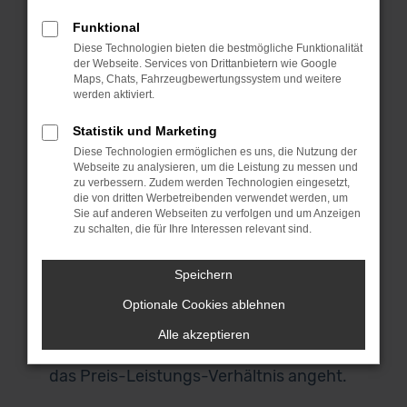
Zulassung, das maximal zwölf Monate
Funktional
zurückliegen darf. Für deine Mobilität in
Diese Technologien bieten die bestmögliche Funktionalität
Ingolstadt bedeutet dies, dass du mit
der Webseite. Services von Drittanbietern wie Google
großer Wahrscheinlichkeit in ein
Maps, Chats, Fahrzeugbewertungssystem und weitere
werden aktiviert.
Fahrzeug aus der aktuellen
Modellgeneration steigst und keinerlei
Statistik und Marketing
Abstriche hinsichtlich der Extras
Diese Technologien ermöglichen es uns, die Nutzung der
Webseite zu analysieren, um die Leistung zu messen und
hinnehmen musst. Audi Q3
zu verbessern. Zudem werden Technologien eingesetzt,
Jahreswagen werden bei uns aus erster
die von dritten Werbetreibenden verwendet werden, um
Hand angeboten und sind stets
Sie auf anderen Webseiten zu verfolgen und um Anzeigen
zu schalten, die für Ihre Interessen relevant sind.
scheckheftgepflegt. Gerne bieten wir dir
eine Garantie über einen einwandfreien
Speichern
Zustand und sichern dir zudem zu, dass
Optionale Cookies ablehnen
du in ein einheimisches Fahrzeug und
keinen EU-Import steigst. Für Ingolstadt
Alle akzeptieren
existiert kaum eine bessere Wahl, was
das Preis-Leistungs-Verhältnis angeht.