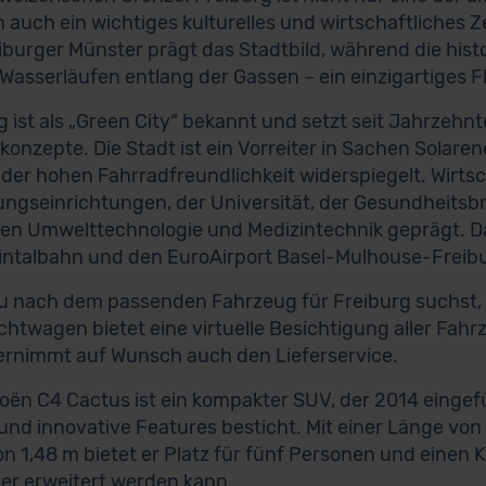
 auch ein wichtiges kulturelles und wirtschaftliche
iburger Münster prägt das Stadtbild, während die histo
 Wasserläufen entlang der Gassen – ein einzigartiges Fla
g ist als „Green City“ bekannt und setzt seit Jahrzehn
konzepte. Die Stadt ist ein Vorreiter in Sachen Solaren
 der hohen Fahrradfreundlichkeit widerspiegelt. Wirtsc
ngseinrichtungen, der Universität, der Gesundheits
en Umwelttechnologie und Medizintechnik geprägt. Da
intalbahn und den EuroAirport Basel-Mulhouse-Freibur
 nach dem passenden Fahrzeug für Freiburg suchst, he
htwagen bietet eine virtuelle Besichtigung aller Fahr
rnimmt auf Wunsch auch den Lieferservice.
roën C4 Cactus ist ein kompakter SUV, der 2014 eingef
und innovative Features besticht. Mit einer Länge von 4
n 1,48 m bietet er Platz für fünf Personen und einen K
iter erweitert werden kann.