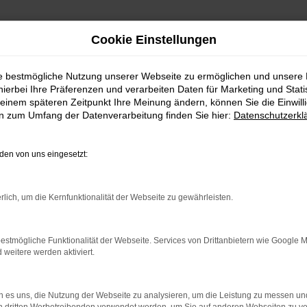
Cookie Einstellungen
ie bestmögliche Nutzung unserer Webseite zu ermöglichen und unsere
hierbei Ihre Präferenzen und verarbeiten Daten für Marketing und Stati
s Gebrauchtwagen kaufen m
einem späteren Zeitpunkt Ihre Meinung ändern, können Sie die Einwillig
en zum Umfang der Datenverarbeitung finden Sie hier:
Datenschutzerkl
en von uns eingesetzt:
 Gebrauchtwagen – direkt z
rlich, um die Kernfunktionalität der Webseite zu gewährleisten.
 Bei dieser Gelegenheit kannst du dich gleich bei uns
passende Fahrzeug für dich finden. Wenn du aus Fr
estmögliche Funktionalität der Webseite. Services von Drittanbietern wie Google 
 uns nach Garching ein. Das liegt bei München und ist
eitere werden aktiviert.
 Kein Problem! Wir bieten dir einen Lieferservice direk
auf brauchst du deine eigenen vier Wände nicht zu ver
 es uns, die Nutzung der Webseite zu analysieren, um die Leistung zu messen u
ent lassen sich digital scannen und darstellen, soda