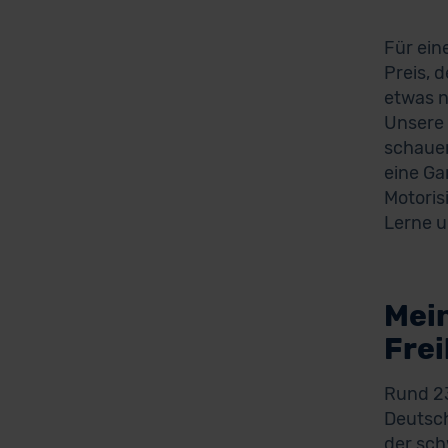
Für ein
Preis, d
etwas n
Unsere 
schauen
eine Ga
Motoris
Lerne u
Mei
Fre
Rund 23
Deutsch
der sch