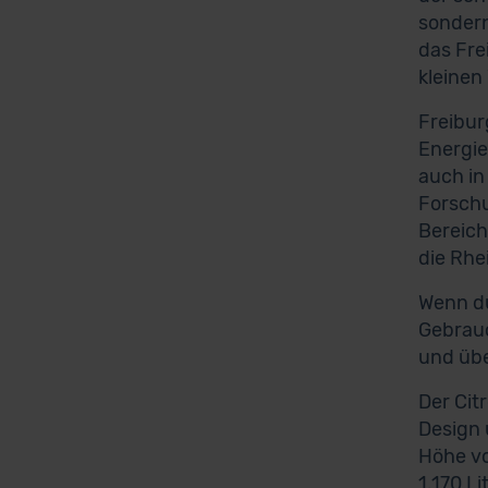
sondern
das Fre
kleinen
Freibur
Energie
auch in
Forschu
Bereich
die Rhe
Wenn du
Gebrauc
und übe
Der Cit
Design 
Höhe vo
1.170 L