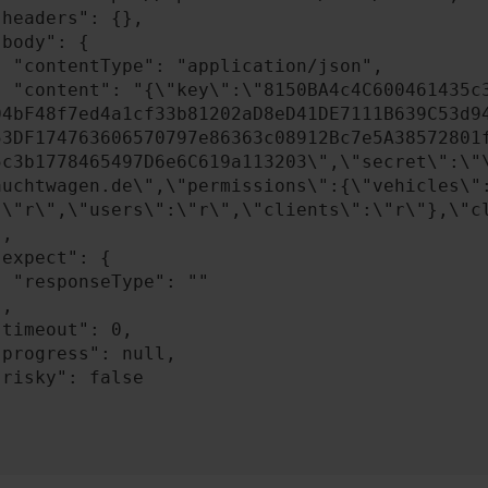
n/json",

A4841c49b0b2BEB58
04bF48f7ed4a1cf33b81202aD8eD41DE7111B639C53d9
53DF174763606570797e86363c08912Bc7e5A38572801
5c3b1778465497D6e6C619a113203\",\"secret\":\"
auchtwagen.de\",\"permissions\":{\"vehicles\"
:\"r\",\"users\":\"r\",\"clients\":\"r\"},\"cl
: ""
