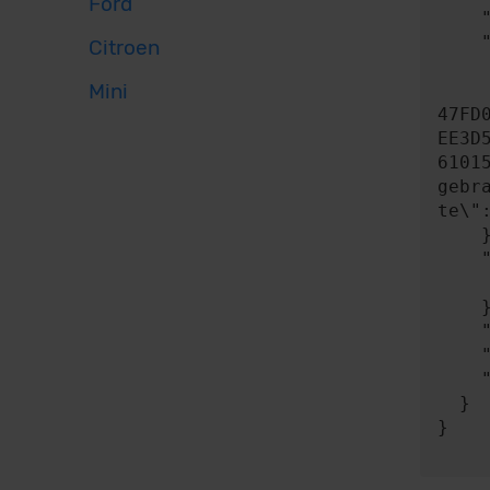
Ford
    "headers": {},

    "body": {

Citroen
      "contentType": "applicatio
Mini
      "content": "{\"key\":\"8150BA4c4C600461435c36Fd100839d55ea6b2
47FD
EE3D
6101
gebr
te\"
    },

    "expect": {

      "responseType"
    },

    "timeout": 0,

    "progress": null,

    "risky": false

  }

}
