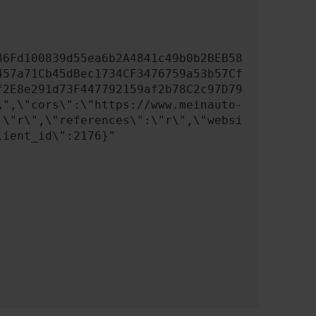
457a71Cb45dBec1734CF3476759a53b57Cf
f2E8e291d73F447792159af2b78C2c97D79
\",\"cors\":\"https://www.meinauto-
:\"r\",\"references\":\"r\",\"websi
ient_id\":2176}"
