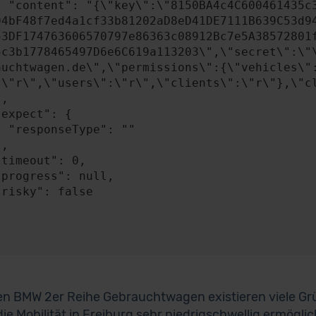
A4841c49b0b2BEB58
04bF48f7ed4a1cf33b81202aD8eD41DE7111B639C53d9
53DF174763606570797e86363c08912Bc7e5A38572801
5c3b1778465497D6e6C619a113203\",\"secret\":\"
auchtwagen.de\",\"permissions\":{\"vehicles\"
:\"r\",\"users\":\"r\",\"clients\":\"r\"},\"cl
: ""

en BMW 2er Reihe Gebrauchtwagen existieren viele Grün
 die Mobilität in Freiburg sehr niedrigschwellig ermögli