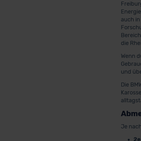
Freibur
Energie
auch in
Forschu
Bereich
die Rhe
Wenn du
Gebrauc
und übe
Die BMW
Karosse
alltags
Abme
Je nach
2e