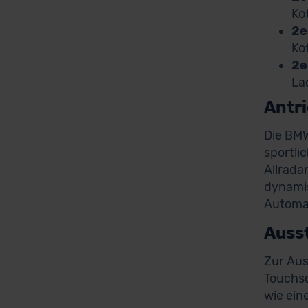
Ko
2e
Ko
2e
La
Antr
Die BMW
sportli
Allrada
dynamis
Automat
Auss
Zur Aus
Touchsc
wie ein