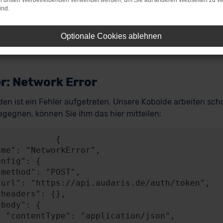
on dritten Werbetreibenden verwendet werden, um Sie auf anderen Webseiten zu ve
ind.
Optionale Cookies ablehnen
r: Network Error
en ist ein Fehler aufgetreten. Unsere Kobolde arbeiten scho
gegnen, können Sie ihm das hier mitteilen:
           {

n/json",
