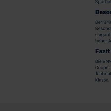
Spurhal
Beso
Der BMW
Besonde
elegant
hoher A
Fazit
Die BMW
Coupé, 
Technol
Klasse.