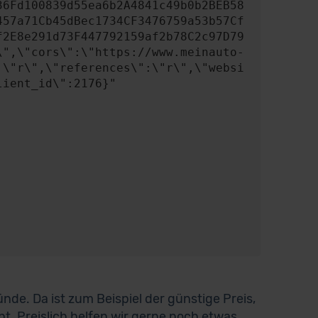
457a71Cb45dBec1734CF3476759a53b57Cf
f2E8e291d73F447792159af2b78C2c97D79
\",\"cors\":\"https://www.meinauto-
:\"r\",\"references\":\"r\",\"websi
ient_id\":2176}"

de. Da ist zum Beispiel der günstige Preis,
cht. Preislich helfen wir gerne noch etwas