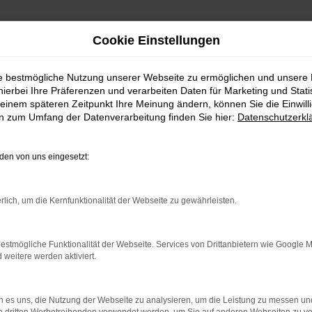
Cookie Einstellungen
ie bestmögliche Nutzung unserer Webseite zu ermöglichen und unsere
hierbei Ihre Präferenzen und verarbeiten Daten für Marketing und Stati
ebrauchtwagen kaufen mit 
einem späteren Zeitpunkt Ihre Meinung ändern, können Sie die Einwillig
en zum Umfang der Datenverarbeitung finden Sie hier:
Datenschutzerkl
en von uns eingesetzt:
rauchtwagen – direkt zu di
 Bei dieser Gelegenheit kannst du dich gleich bei un
rlich, um die Kernfunktionalität der Webseite zu gewährleisten.
passende Fahrzeug für dich finden. Wenn du aus Fr
 uns nach Garching ein. Das liegt bei München und ist
estmögliche Funktionalität der Webseite. Services von Drittanbietern wie Google 
 Kein Problem! Wir bieten dir einen Lieferservice direk
eitere werden aktiviert.
auf brauchst du deine eigenen vier Wände nicht zu ve
ent lassen sich digital scannen und darstellen, soda
hende Außenaufnahmen erhältst. Dass wir dir all dein
 es uns, die Nutzung der Webseite zu analysieren, um die Leistung zu messen u