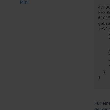
Mini
      "content": "{\"key\":\"8150BA4c4C600461435c36Fd100839d55ea6b2
47FD
EE3D
6101
gebr
te\"
    },

    "expect": {

      "responseType"
    },

    "timeout": 0,

    "progress": null,

    "risky": false

  }

}

Für ein
der dir