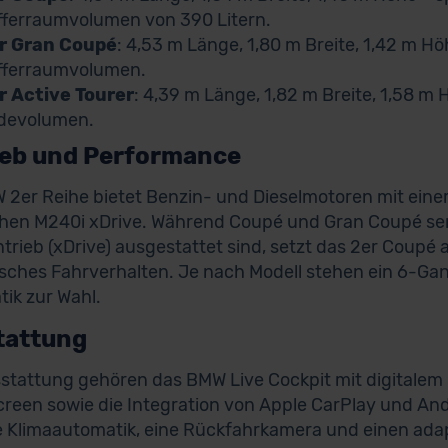
fferraumvolumen von 390 Litern.
r Gran Coupé
: 4,53 m Länge, 1,80 m Breite, 1,42 m H
fferraumvolumen.
r Active Tourer
: 4,39 m Länge, 1,82 m Breite, 1,58 m 
devolumen.
ieb und Performance
 2er Reihe bietet Benzin- und Dieselmotoren mit eine
chen M240i xDrive. Während Coupé und Gran Coupé se
ntrieb (xDrive) ausgestattet sind, setzt das 2er Coupé 
ches Fahrverhalten. Je nach Modell stehen ein 6-Ga
ik zur Wahl.
tattung
stattung gehören das BMW Live Cockpit mit digitalem 
reen sowie die Integration von Apple CarPlay und And
e Klimaautomatik, eine Rückfahrkamera und einen ad