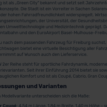
g ist als „Green City“ bekannt und setzt seit Jahrzehn
konzepte. Die Stadt ist ein Vorreiter in Sachen Solaren
 der hohen Fahrradfreundlichkeit widerspiegelt. Wirtsc
ngseinrichtungen, der Universität, der Gesundheits
en Umwelttechnologie und Medizintechnik geprägt. Da
intalbahn und den EuroAirport Basel-Mulhouse-Freibur
 nach dem passenden Fahrzeug für Freiburg suchst, he
htwagen bietet eine virtuelle Besichtigung aller Fahr
rnimmt auf Wunsch auch den Lieferservice.
 2er Reihe steht für sportliche Fahrdynamik, modernes
rievarianten. Seit ihrer Einführung 2014 bietet sie so
tauglichen Komfort und ist als Coupé, Cabrio, Gran Coup
ssungen und Varianten
 Modellvariante unterscheiden sich die Maße:
r Coupé
: 4,54 m Länge, 1,84 m Breite, 1,40 m Höhe – 