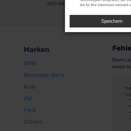
Technologien eingesetzt, die v
sich dabei von selbst.
die für Ihre Interessen relevant s
Speichern
Fehle
Marken
Beim Lad
BMW
einem be
Mercedes-Benz
     
Audi
  "name": "NetworkError",

  "config": {

VW
    "method": "POST",

    "url": "https://api.audaris.de/auth/token",

Ford
    "headers": {},

    "body": {

Citroen
      "contentType": "applicatio