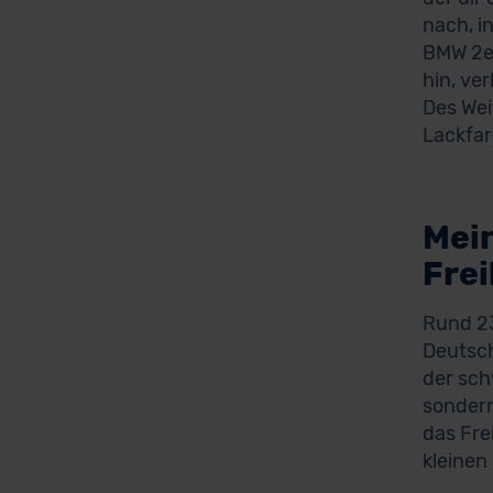
nach, i
BMW 2er
hin, ve
Des Wei
Lackfar
Mei
Fre
Rund 23
Deutsch
der sch
sondern
das Fre
kleinen