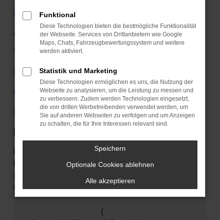
Mercedes-Benz
Funktional
Diese Technologien bieten die bestmögliche Funktionalität
Audi
der Webseite. Services von Drittanbietern wie Google
Maps, Chats, Fahrzeugbewertungssystem und weitere
VW
werden aktiviert.
Ford
Statistik und Marketing
Diese Technologien ermöglichen es uns, die Nutzung der
Citroen
Webseite zu analysieren, um die Leistung zu messen und
zu verbessern. Zudem werden Technologien eingesetzt,
die von dritten Werbetreibenden verwendet werden, um
Mini
Sie auf anderen Webseiten zu verfolgen und um Anzeigen
zu schalten, die für Ihre Interessen relevant sind.
Fehler: Network Error
Speichern
Beim Laden ist ein Fehler aufgetreten. Unsere
Kobolde arbeiten schon fieberhaft an einer Lösung,
Optionale Cookies ablehnen
sollten Sie aber einem begegnen, können Sie ihm
Alle akzeptieren
das hier mitteilen:
                {
