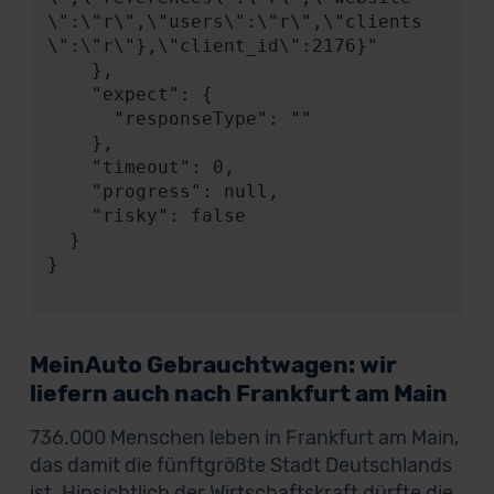
\":\"r\",\"users\":\"r\",\"clients
\":\"r\"},\"client_id\":2176}"

    },

    "expect": {

      "responseType": ""

    },

    "timeout": 0,

    "progress": null,

    "risky": false

  }

}

MeinAuto Gebrauchtwagen: wir
liefern auch nach Frankfurt am Main
736.000 Menschen leben in Frankfurt am Main,
das damit die fünftgrößte Stadt Deutschlands
ist. Hinsichtlich der Wirtschaftskraft dürfte die