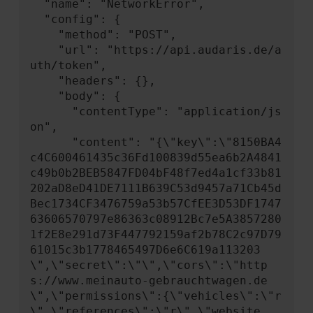
  "name": "NetworkError",

  "config": {

    "method": "POST",

    "url": "https://api.audaris.de/a
uth/token",

    "headers": {},

    "body": {

      "contentType": "application/js
on",

      "content": "{\"key\":\"8150BA4
c4C600461435c36Fd100839d55ea6b2A4841
c49b0b2BEB5847FD04bF48f7ed4a1cf33b81
202aD8eD41DE7111B639C53d9457a71Cb45d
Bec1734CF3476759a53b57CfEE3D53DF1747
63606570797e86363c08912Bc7e5A3857280
1f2E8e291d73F447792159af2b78C2c97D79
61015c3b1778465497D6e6C619a113203
\",\"secret\":\"\",\"cors\":\"http
s://www.meinauto-gebrauchtwagen.de
\",\"permissions\":{\"vehicles\":\"r
\",\"references\":\"r\",\"website