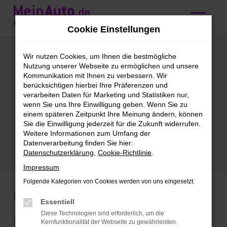
Zum
Hauptinhalt
Cookie Einstellungen
springen
Audi
Wir nutzen Cookies, um Ihnen die bestmögliche
Nutzung unserer Webseite zu ermöglichen und unsere
Tageszulassung
Kommunikation mit Ihnen zu verbessern. Wir
berücksichtigen hierbei Ihre Präferenzen und
kaufen mit
verarbeiten Daten für Marketing und Statistiken nur,
wenn Sie uns Ihre Einwilligung geben. Wenn Sie zu
Lieferservice nach
einem späteren Zeitpunkt Ihre Meinung ändern, können
Sie die Einwilligung jederzeit für die Zukunft widerrufen.
Frankfurt am Main
Weitere Informationen zum Umfang der
Datenverarbeitung finden Sie hier:
Datenschutzerklärung
,
Cookie-Richtlinie
.
Impressum
Folgende Kategorien von Cookies werden von uns eingesetzt:
Marken
Essentiell
Diese Technologien sind erforderlich, um die
BMW
Kernfunktionalität der Webseite zu gewährleisten.