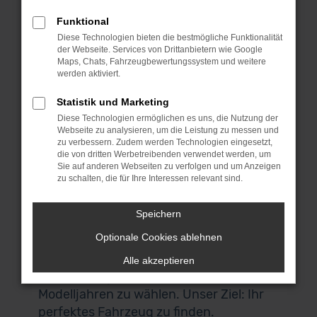
Sie eine große Auswahl an geprüften
Funktional
Mercedes-Benz GLC 220
Diese Technologien bieten die bestmögliche Funktionalität
Gebrauchtwagen zu attraktiven Preisen.
der Webseite. Services von Drittanbietern wie Google
Wir stehen für Transparenz, Sicherheit
Maps, Chats, Fahrzeugbewertungssystem und weitere
werden aktiviert.
und Qualität, sodass Sie sich auf ein
Fahrzeug verlassen können, das Sie über
Statistik und Marketing
viele Jahre zuverlässig begleitet. Jeder
Diese Technologien ermöglichen es uns, die Nutzung der
Webseite zu analysieren, um die Leistung zu messen und
Mercedes-Benz GLC 220
zu verbessern. Zudem werden Technologien eingesetzt,
Gebrauchtwagen durchläuft vor dem
die von dritten Werbetreibenden verwendet werden, um
Sie auf anderen Webseiten zu verfolgen und um Anzeigen
Verkauf eine gründliche Prüfung, sodass
zu schalten, die für Ihre Interessen relevant sind.
Sie sicher sein können, ein einwandfreies
Fahrzeug zu erhalten. Dank unseres
Speichern
umfangreichen Bestands von über 1.500
Optionale Cookies ablehnen
Fahrzeugen haben Sie zudem die
Möglichkeit, aus verschiedenen
Alle akzeptieren
Ausstattungsvarianten und
Modelljahren zu wählen. Unser Ziel: Ihr
perfektes Fahrzeug zu finden.