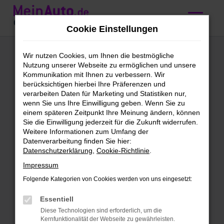
Zum
Hauptinhalt
Cookie Einstellungen
springen
Mercedes-Benz GLC
Wir nutzen Cookies, um Ihnen die bestmögliche
Nutzung unserer Webseite zu ermöglichen und unsere
220
Kommunikation mit Ihnen zu verbessern. Wir
berücksichtigen hierbei Ihre Präferenzen und
Gebrauchtwagen
verarbeiten Daten für Marketing und Statistiken nur,
wenn Sie uns Ihre Einwilligung geben. Wenn Sie zu
kaufen, leasen oder
einem späteren Zeitpunkt Ihre Meinung ändern, können
Sie die Einwilligung jederzeit für die Zukunft widerrufen.
finanzieren
Weitere Informationen zum Umfang der
Datenverarbeitung finden Sie hier:
Datenschutzerklärung
,
Cookie-Richtlinie
.
Mercedes-Benz GLC 220
Impressum
Gebrauchtwagen –
Folgende Kategorien von Cookies werden von uns eingesetzt:
vertrauensvoll bei MeinAuto
Gebrauchtwagen kaufen
Essentiell
Diese Technologien sind erforderlich, um die
Bei MeinAuto Gebrauchtwagen finden
Kernfunktionalität der Webseite zu gewährleisten.