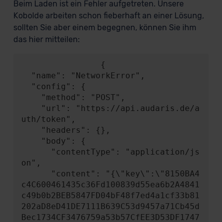
Beim Laden ist ein Fehler aufgetreten. Unsere
Kobolde arbeiten schon fieberhaft an einer Lösung,
sollten Sie aber einem begegnen, können Sie ihm
das hier mitteilen:
                {

  "name": "NetworkError",

  "config": {

    "method": "POST",

    "url": "https://api.audaris.de/a
uth/token",

    "headers": {},

    "body": {

      "contentType": "application/js
on",

      "content": "{\"key\":\"8150BA4
c4C600461435c36Fd100839d55ea6b2A4841
c49b0b2BEB5847FD04bF48f7ed4a1cf33b81
202aD8eD41DE7111B639C53d9457a71Cb45d
Bec1734CF3476759a53b57CfEE3D53DF1747