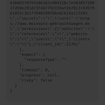
63606570797e86363c08912Bc7e5A3857280
1f2E8e291d73F447792159af2b78C2c97D79
61015c3b1778465497D6e6C619a113203
\",\"secret\":\"\",\"cors\":\"http
s://www.meinauto-gebrauchtwagen.de
\",\"permissions\":{\"vehicles\":\"r
\",\"references\":\"r\",\"website
\":\"r\",\"users\":\"r\",\"clients
\":\"r\"},\"client_id\":2176}"

    },

    "expect": {

      "responseType": ""

    },

    "timeout": 0,

    "progress": null,

    "risky": false

  }

}
