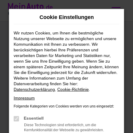
Zum
Hauptinhalt
Cookie Einstellungen
springen
Mercedes-Benz A
Wir nutzen Cookies, um Ihnen die bestmögliche
Nutzung unserer Webseite zu ermöglichen und unsere
180
Kommunikation mit Ihnen zu verbessern. Wir
berücksichtigen hierbei Ihre Präferenzen und
Gebrauchtwagen
verarbeiten Daten für Marketing und Statistiken nur,
wenn Sie uns Ihre Einwilligung geben. Wenn Sie zu
kaufen, leasen oder
einem späteren Zeitpunkt Ihre Meinung ändern, können
Sie die Einwilligung jederzeit für die Zukunft widerrufen.
finanzieren
Weitere Informationen zum Umfang der
Datenverarbeitung finden Sie hier:
Datenschutzerklärung
,
Cookie-Richtlinie
.
Mercedes-Benz A 180
Impressum
Gebrauchtwagen –
Folgende Kategorien von Cookies werden von uns eingesetzt:
vertrauensvoll bei MeinAuto
Gebrauchtwagen kaufen
Essentiell
Diese Technologien sind erforderlich, um die
Bei MeinAuto Gebrauchtwagen finden
Kernfunktionalität der Webseite zu gewährleisten.