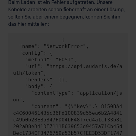
Beim Laden ist ein Fehler aufgetreten. Unsere
Kobolde arbeiten schon fieberhaft an einer Lösung,
sollten Sie aber einem begegnen, können Sie ihm
das hier mitteilen:
                {

  "name": "NetworkError",

  "config": {

    "method": "POST",

    "url": "https://api.audaris.de/a
uth/token",

    "headers": {},

    "body": {

      "contentType": "application/js
on",

      "content": "{\"key\":\"8150BA4
c4C600461435c36Fd100839d55ea6b2A4841
c49b0b2BEB5847FD04bF48f7ed4a1cf33b81
202aD8eD41DE7111B639C53d9457a71Cb45d
Bec1734CF3476759a53b57CfEE3D53DF1747