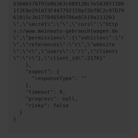
63606570797e86363c08912Bc7e5A3857280
1f2E8e291d73F447792159af2b78C2c97D79
61015c3b1778465497D6e6C619a113203
\",\"secret\":\"\",\"cors\":\"http
s://www.meinauto-gebrauchtwagen.de
\",\"permissions\":{\"vehicles\":\"r
\",\"references\":\"r\",\"website
\":\"r\",\"users\":\"r\",\"clients
\":\"r\"},\"client_id\":2176}"

    },

    "expect": {

      "responseType": ""

    },

    "timeout": 0,

    "progress": null,

    "risky": false

  }

}
