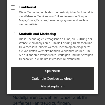
Sie eine große Auswahl an geprüften
Funktional
Mercedes-Benz A 180 Gebrauchtwagen
Diese Technologien bieten die bestmögliche Funktionalität
zu attraktiven Preisen. Wir stehen für
der Webseite. Services von Drittanbietern wie Google
Transparenz, Sicherheit und Qualität,
Maps, Chats, Fahrzeugbewertungssystem und weitere
werden aktiviert.
sodass Sie sich auf ein Fahrzeug
verlassen können, das Sie über viele
Statistik und Marketing
Jahre zuverlässig begleitet. Jeder
Diese Technologien ermöglichen es uns, die Nutzung der
Webseite zu analysieren, um die Leistung zu messen und
Mercedes-Benz A 180 Gebrauchtwagen
zu verbessern. Zudem werden Technologien eingesetzt,
durchläuft vor dem Verkauf eine
die von dritten Werbetreibenden verwendet werden, um
Sie auf anderen Webseiten zu verfolgen und um Anzeigen
gründliche Prüfung, sodass Sie sicher
zu schalten, die für Ihre Interessen relevant sind.
sein können, ein einwandfreies Fahrzeug
zu erhalten. Dank unseres
Speichern
umfangreichen Bestands von über 1.500
Optionale Cookies ablehnen
Fahrzeugen haben Sie zudem die
Möglichkeit, aus verschiedenen
Alle akzeptieren
Ausstattungsvarianten und
Modelljahren zu wählen. Unser Ziel: Ihr
perfektes Fahrzeug zu finden.