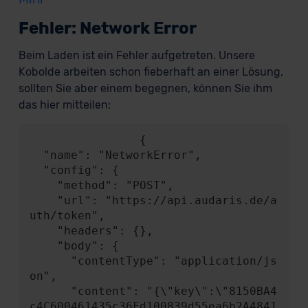
Fehler: Network Error
Beim Laden ist ein Fehler aufgetreten. Unsere
Kobolde arbeiten schon fieberhaft an einer Lösung,
sollten Sie aber einem begegnen, können Sie ihm
das hier mitteilen:
                {

  "name": "NetworkError",

  "config": {

    "method": "POST",

    "url": "https://api.audaris.de/a
uth/token",

    "headers": {},

    "body": {

      "contentType": "application/js
on",

      "content": "{\"key\":\"8150BA4
c4C600461435c36Fd100839d55ea6b2A4841