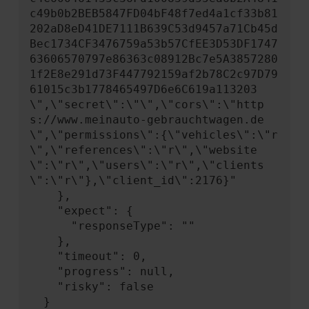
c49b0b2BEB5847FD04bF48f7ed4a1cf33b81
202aD8eD41DE7111B639C53d9457a71Cb45d
Bec1734CF3476759a53b57CfEE3D53DF1747
63606570797e86363c08912Bc7e5A3857280
1f2E8e291d73F447792159af2b78C2c97D79
61015c3b1778465497D6e6C619a113203
\",\"secret\":\"\",\"cors\":\"http
s://www.meinauto-gebrauchtwagen.de
\",\"permissions\":{\"vehicles\":\"r
\",\"references\":\"r\",\"website
\":\"r\",\"users\":\"r\",\"clients
\":\"r\"},\"client_id\":2176}"

    },

    "expect": {

      "responseType": ""

    },

    "timeout": 0,

    "progress": null,

    "risky": false

  }
