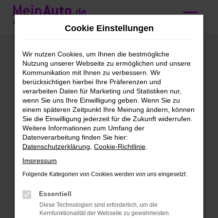
Zum
Hauptinhalt
Cookie Einstellungen
springen
BMW 1er Reihe
Wir nutzen Cookies, um Ihnen die bestmögliche
Nutzung unserer Webseite zu ermöglichen und unsere
Gebrauchtwagen
Kommunikation mit Ihnen zu verbessern. Wir
berücksichtigen hierbei Ihre Präferenzen und
kaufen mit
verarbeiten Daten für Marketing und Statistiken nur,
wenn Sie uns Ihre Einwilligung geben. Wenn Sie zu
Lieferservice nach
einem späteren Zeitpunkt Ihre Meinung ändern, können
Sie die Einwilligung jederzeit für die Zukunft widerrufen.
Augsburg
Weitere Informationen zum Umfang der
Datenverarbeitung finden Sie hier:
Datenschutzerklärung
,
Cookie-Richtlinie
.
BMW 1er Reihe Gebrauchtwagen
Impressum
– direkt zu dir nach Augsburg
Folgende Kategorien von Cookies werden von uns eingesetzt:
Schön, dass du uns gefunden hast. Bei
Essentiell
dieser Gelegenheit kannst du dich gleich
Diese Technologien sind erforderlich, um die
bei unseren BMW 1er Reihe
Kernfunktionalität der Webseite zu gewährleisten.