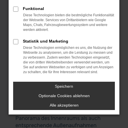
Gebrauchtwagen umsehen und das
Funktional
passende Fahrzeug für dich finden.
Diese Technologien bieten die bestmögliche Funktionalität
Wenn du aus Augsburg oder der
der Webseite. Services von Drittanbietern wie Google
Umgebung kommst, laden wir dich
Maps, Chats, Fahrzeugbewertungssystem und weitere
werden aktiviert.
herzlich zu uns nach Garching ein. Das
liegt bei München und ist über die
Statistik und Marketing
Autobahn perfekt zu erreichen. Keine
Diese Technologien ermöglichen es uns, die Nutzung der
Webseite zu analysieren, um die Leistung zu messen und
Zeit? Keine Lust? Kein Problem! Wir
zu verbessern. Zudem werden Technologien eingesetzt,
bieten dir einen Lieferservice direkt nach
die von dritten Werbetreibenden verwendet werden, um
Augsburg und auf Wunsch vor deine
Sie auf anderen Webseiten zu verfolgen und um Anzeigen
zu schalten, die für Ihre Interessen relevant sind.
Haustür. Auch für den Autokauf
brauchst du deine eigenen vier Wände
Speichern
nicht zu verlassen. Alle BMW 1er Reihe
Optionale Cookies ablehnen
Gebrauchtwagen in unserem Sortiment
lassen sich digital scannen und
Alle akzeptieren
darstellen, sodass du sowohl ein 360°
Panorama des Innenraums als auch
entsprechende Außenaufnahmen