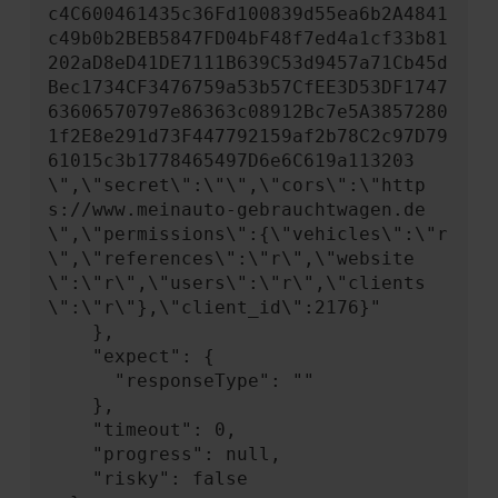
c4C600461435c36Fd100839d55ea6b2A4841
c49b0b2BEB5847FD04bF48f7ed4a1cf33b81
202aD8eD41DE7111B639C53d9457a71Cb45d
Bec1734CF3476759a53b57CfEE3D53DF1747
63606570797e86363c08912Bc7e5A3857280
1f2E8e291d73F447792159af2b78C2c97D79
61015c3b1778465497D6e6C619a113203
\",\"secret\":\"\",\"cors\":\"http
s://www.meinauto-gebrauchtwagen.de
\",\"permissions\":{\"vehicles\":\"r
\",\"references\":\"r\",\"website
\":\"r\",\"users\":\"r\",\"clients
\":\"r\"},\"client_id\":2176}"

    },

    "expect": {

      "responseType": ""

    },

    "timeout": 0,

    "progress": null,

    "risky": false
