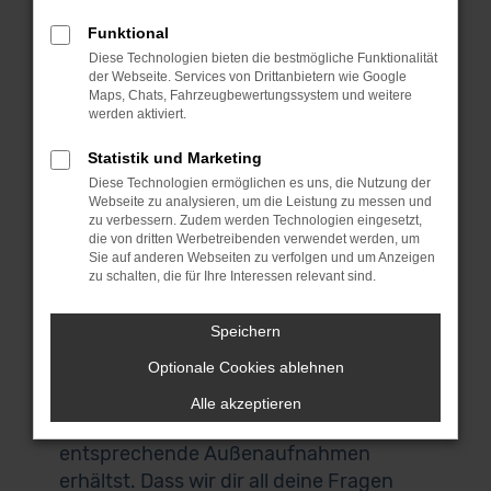
umsehen und das passende Fahrzeug
Funktional
für dich finden. Wenn du aus Augsburg
Diese Technologien bieten die bestmögliche Funktionalität
oder der Umgebung kommst, laden wir
der Webseite. Services von Drittanbietern wie Google
dich herzlich zu uns nach Garching ein.
Maps, Chats, Fahrzeugbewertungssystem und weitere
werden aktiviert.
Das liegt bei München und ist über die
Autobahn perfekt zu erreichen. Keine
Statistik und Marketing
Zeit? Keine Lust? Kein Problem! Wir
Diese Technologien ermöglichen es uns, die Nutzung der
Webseite zu analysieren, um die Leistung zu messen und
bieten dir einen Lieferservice direkt nach
zu verbessern. Zudem werden Technologien eingesetzt,
Augsburg und auf Wunsch vor deine
die von dritten Werbetreibenden verwendet werden, um
Haustür. Auch für den Autokauf
Sie auf anderen Webseiten zu verfolgen und um Anzeigen
zu schalten, die für Ihre Interessen relevant sind.
brauchst du deine eigenen vier Wände
nicht zu verlassen. Alle Audi A5
Speichern
Gebrauchtwagen in unserem Sortiment
Optionale Cookies ablehnen
lassen sich digital scannen und
darstellen, sodass du sowohl ein 360°
Alle akzeptieren
Panorama des Innenraums als auch
entsprechende Außenaufnahmen
erhältst. Dass wir dir all deine Fragen