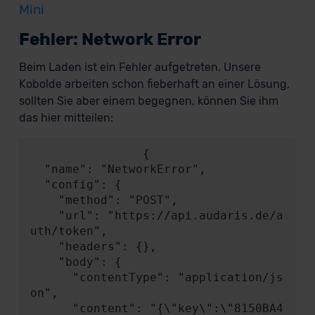
Mini
Fehler: Network Error
Beim Laden ist ein Fehler aufgetreten. Unsere
Kobolde arbeiten schon fieberhaft an einer Lösung,
sollten Sie aber einem begegnen, können Sie ihm
das hier mitteilen:
                {

  "name": "NetworkError",

  "config": {

    "method": "POST",

    "url": "https://api.audaris.de/a
uth/token",

    "headers": {},

    "body": {

      "contentType": "application/js
on",

      "content": "{\"key\":\"8150BA4