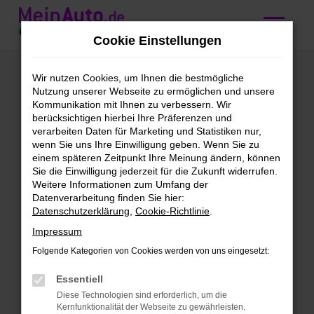
Zum
Hauptinhalt
Cookie Einstellungen
springen
Audi A5
Wir nutzen Cookies, um Ihnen die bestmögliche
Nutzung unserer Webseite zu ermöglichen und unsere
Gebrauchtwagen
Kommunikation mit Ihnen zu verbessern. Wir
berücksichtigen hierbei Ihre Präferenzen und
kaufen mit
verarbeiten Daten für Marketing und Statistiken nur,
wenn Sie uns Ihre Einwilligung geben. Wenn Sie zu
Lieferservice nach
einem späteren Zeitpunkt Ihre Meinung ändern, können
Sie die Einwilligung jederzeit für die Zukunft widerrufen.
Augsburg
Weitere Informationen zum Umfang der
Datenverarbeitung finden Sie hier:
Datenschutzerklärung
,
Cookie-Richtlinie
.
Audi A5 Gebrauchtwagen –
Impressum
direkt zu dir nach Augsburg
Folgende Kategorien von Cookies werden von uns eingesetzt:
Schön, dass du uns gefunden hast. Bei
Essentiell
dieser Gelegenheit kannst du dich gleich
Diese Technologien sind erforderlich, um die
bei unseren Audi A5 Gebrauchtwagen
Kernfunktionalität der Webseite zu gewährleisten.