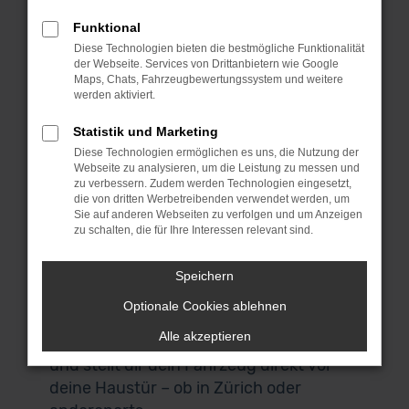
wir bieten dieses erstklassige Fahrzeug
zu einem sensationellen Preis. Bei
Funktional
MeinAuto Gebrauchtwagen bist du an
Diese Technologien bieten die bestmögliche Funktionalität
der Webseite. Services von Drittanbietern wie Google
die Spezialisten für die Mini Cabrio Serie
Maps, Chats, Fahrzeugbewertungssystem und weitere
und eine Reihe anderer Modelle geraten.
werden aktiviert.
Für uns spricht, dass wir ausschließlich
Statistik und Marketing
Fahrzeuge aus erster Hand anbieten
Diese Technologien ermöglichen es uns, die Nutzung der
und du durchweg scheckheftgepflegte
Webseite zu analysieren, um die Leistung zu messen und
Autos erhältst. Wir sprechen dabei von
zu verbessern. Zudem werden Technologien eingesetzt,
die von dritten Werbetreibenden verwendet werden, um
Fahrzeuge für den einheimischen Markt
Sie auf anderen Webseiten zu verfolgen und um Anzeigen
und ausdrücklich nicht von EU-
zu schalten, die für Ihre Interessen relevant sind.
Importen. Auch, wenn du in Zürich
zuhause bist und nicht zu uns nach
Speichern
Garching bei München kommen
Optionale Cookies ablehnen
möchtest, bist du herzlich willkommen.
Alle akzeptieren
Unser Lieferdienst macht es möglich
und stellt dir dein Fahrzeug direkt vor
deine Haustür – ob in Zürich oder