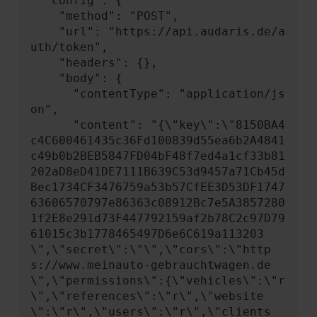
  "config": {

    "method": "POST",

    "url": "https://api.audaris.de/a
uth/token",

    "headers": {},

    "body": {

      "contentType": "application/js
on",

      "content": "{\"key\":\"8150BA4
c4C600461435c36Fd100839d55ea6b2A4841
c49b0b2BEB5847FD04bF48f7ed4a1cf33b81
202aD8eD41DE7111B639C53d9457a71Cb45d
Bec1734CF3476759a53b57CfEE3D53DF1747
63606570797e86363c08912Bc7e5A3857280
1f2E8e291d73F447792159af2b78C2c97D79
61015c3b1778465497D6e6C619a113203
\",\"secret\":\"\",\"cors\":\"http
s://www.meinauto-gebrauchtwagen.de
\",\"permissions\":{\"vehicles\":\"r
\",\"references\":\"r\",\"website
\":\"r\",\"users\":\"r\",\"clients