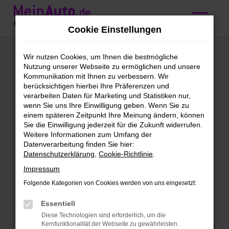
Zum
Hauptinhalt
Cookie Einstellungen
springen
Mini Cabrio Serie
Wir nutzen Cookies, um Ihnen die bestmögliche
Nutzung unserer Webseite zu ermöglichen und unsere
kaufen mit
Kommunikation mit Ihnen zu verbessern. Wir
berücksichtigen hierbei Ihre Präferenzen und
Lieferservice nach
verarbeiten Daten für Marketing und Statistiken nur,
wenn Sie uns Ihre Einwilligung geben. Wenn Sie zu
Zürich
einem späteren Zeitpunkt Ihre Meinung ändern, können
Sie die Einwilligung jederzeit für die Zukunft widerrufen.
Weitere Informationen zum Umfang der
Wir bieten günstige Mini Cabrio
Datenverarbeitung finden Sie hier:
Datenschutzerklärung
,
Cookie-Richtlinie
.
Serie für Zürich
Impressum
Schleichst du bereits um eine Mini Cabrio
Folgende Kategorien von Cookies werden von uns eingesetzt:
Serie herum und möchtest bald mit
diesem Modell in Zürich unterwegs sein?
Essentiell
Dann ist jetzt der richtige Moment, denn
Diese Technologien sind erforderlich, um die
Kernfunktionalität der Webseite zu gewährleisten.