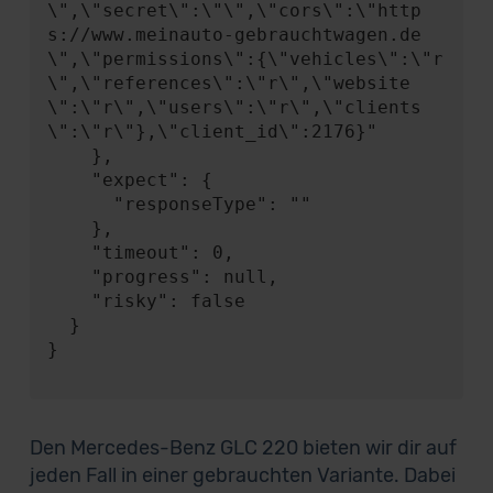
\",\"secret\":\"\",\"cors\":\"http
s://www.meinauto-gebrauchtwagen.de
\",\"permissions\":{\"vehicles\":\"r
\",\"references\":\"r\",\"website
\":\"r\",\"users\":\"r\",\"clients
\":\"r\"},\"client_id\":2176}"

    },

    "expect": {

      "responseType": ""

    },

    "timeout": 0,

    "progress": null,

    "risky": false

  }

}

Den Mercedes-Benz GLC 220 bieten wir dir auf
jeden Fall in einer gebrauchten Variante. Dabei