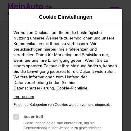
Zum
Hauptinhalt
Cookie Einstellungen
springen
Mercedes-Benz GLC
Wir nutzen Cookies, um Ihnen die bestmögliche
Nutzung unserer Webseite zu ermöglichen und unsere
220 kaufen mit
Kommunikation mit Ihnen zu verbessern. Wir
berücksichtigen hierbei Ihre Präferenzen und
Lieferservice nach
verarbeiten Daten für Marketing und Statistiken nur,
wenn Sie uns Ihre Einwilligung geben. Wenn Sie zu
Zürich
einem späteren Zeitpunkt Ihre Meinung ändern, können
Sie die Einwilligung jederzeit für die Zukunft widerrufen.
Weitere Informationen zum Umfang der
Wir bieten günstige Mercedes-
Datenverarbeitung finden Sie hier:
Datenschutzerklärung
,
Cookie-Richtlinie
.
Benz GLC 220 für Zürich
Impressum
Schleichst du bereits um einen
Folgende Kategorien von Cookies werden von uns eingesetzt:
Mercedes-Benz GLC 220 herum und
möchtest bald mit diesem Modell in
Essentiell
Zürich unterwegs sein? Dann ist jetzt
Diese Technologien sind erforderlich, um die
Kernfunktionalität der Webseite zu gewährleisten.