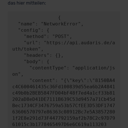
das hier mitteilen:
                {

  "name": "NetworkError",

  "config": {

    "method": "POST",

    "url": "https://api.audaris.de/a
uth/token",

    "headers": {},

    "body": {

      "contentType": "application/js
on",

      "content": "{\"key\":\"8150BA4
c4C600461435c36Fd100839d55ea6b2A4841
c49b0b2BEB5847FD04bF48f7ed4a1cf33b81
202aD8eD41DE7111B639C53d9457a71Cb45d
Bec1734CF3476759a53b57CfEE3D53DF1747
63606570797e86363c08912Bc7e5A3857280
1f2E8e291d73F447792159af2b78C2c97D79
61015c3b1778465497D6e6C619a113203