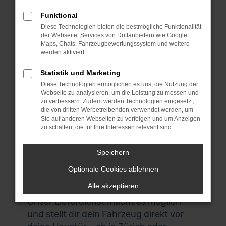
der richtige Moment, denn wir bieten
dieses erstklassige Fahrzeug zu einem
Funktional
sensationellen Preis. Bei MeinAuto
Diese Technologien bieten die bestmögliche Funktionalität
der Webseite. Services von Drittanbietern wie Google
Gebrauchtwagen bist du an die
Maps, Chats, Fahrzeugbewertungssystem und weitere
Spezialisten für den Mercedes-Benz GLC
werden aktiviert.
220 und eine Reihe anderer Modelle
Statistik und Marketing
geraten. Für uns spricht, dass wir
Diese Technologien ermöglichen es uns, die Nutzung der
ausschließlich Fahrzeuge aus erster
Webseite zu analysieren, um die Leistung zu messen und
Hand anbieten und du durchweg
zu verbessern. Zudem werden Technologien eingesetzt,
die von dritten Werbetreibenden verwendet werden, um
scheckheftgepflegte Autos erhältst. Wir
Sie auf anderen Webseiten zu verfolgen und um Anzeigen
sprechen dabei von Fahrzeuge für den
zu schalten, die für Ihre Interessen relevant sind.
einheimischen Markt und ausdrücklich
nicht von EU-Importen. Auch, wenn du
Speichern
in Zürich zuhause bist und nicht zu uns
Optionale Cookies ablehnen
nach Garching bei München kommen
Alle akzeptieren
möchtest, bist du herzlich willkommen.
Unser Lieferdienst macht es möglich
und stellt dir dein Fahrzeug direkt vor