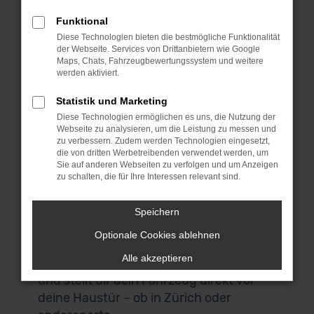
denn wir bieten dieses erstklassige
Fahrzeug zu einem sensationellen Preis.
Funktional
Bei MeinAuto Gebrauchtwagen bist du
Diese Technologien bieten die bestmögliche Funktionalität
der Webseite. Services von Drittanbietern wie Google
an die Spezialisten für die Mercedes-
Maps, Chats, Fahrzeugbewertungssystem und weitere
Benz E-Klasse und eine Reihe anderer
werden aktiviert.
Modelle geraten. Für uns spricht, dass
Statistik und Marketing
wir ausschließlich Fahrzeuge aus erster
Diese Technologien ermöglichen es uns, die Nutzung der
Hand anbieten und du durchweg
Webseite zu analysieren, um die Leistung zu messen und
scheckheftgepflegte Autos erhältst. Wir
zu verbessern. Zudem werden Technologien eingesetzt,
die von dritten Werbetreibenden verwendet werden, um
sprechen dabei von Fahrzeuge für den
Sie auf anderen Webseiten zu verfolgen und um Anzeigen
einheimischen Markt und ausdrücklich
zu schalten, die für Ihre Interessen relevant sind.
nicht von EU-Importen. Auch, wenn du
in Zürich zuhause bist und nicht zu uns
Speichern
nach Garching bei München kommen
Optionale Cookies ablehnen
möchtest, bist du herzlich willkommen.
Alle akzeptieren
Unser Lieferdienst macht es möglich
und stellt dir dein Fahrzeug direkt vor
deine Haustür – ob in Zürich oder