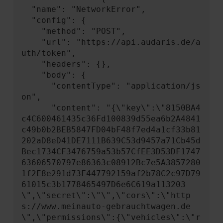
  "name": "NetworkError",

  "config": {

    "method": "POST",

    "url": "https://api.audaris.de/a
uth/token",

    "headers": {},

    "body": {

      "contentType": "application/js
on",

      "content": "{\"key\":\"8150BA4
c4C600461435c36Fd100839d55ea6b2A4841
c49b0b2BEB5847FD04bF48f7ed4a1cf33b81
202aD8eD41DE7111B639C53d9457a71Cb45d
Bec1734CF3476759a53b57CfEE3D53DF1747
63606570797e86363c08912Bc7e5A3857280
1f2E8e291d73F447792159af2b78C2c97D79
61015c3b1778465497D6e6C619a113203
\",\"secret\":\"\",\"cors\":\"http
s://www.meinauto-gebrauchtwagen.de
\",\"permissions\":{\"vehicles\":\"r