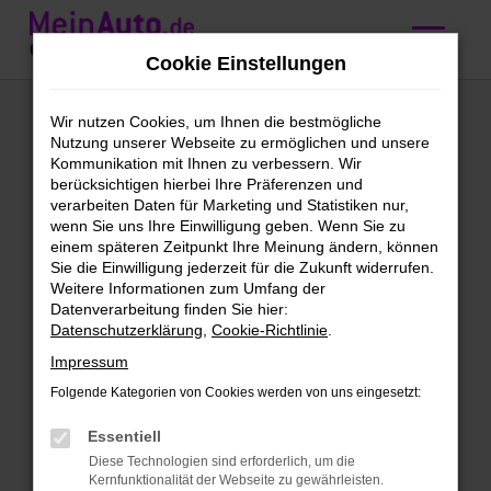
Zum
Hauptinhalt
Cookie Einstellungen
springen
Mercedes-Benz E-
Wir nutzen Cookies, um Ihnen die bestmögliche
Nutzung unserer Webseite zu ermöglichen und unsere
Klasse kaufen mit
Kommunikation mit Ihnen zu verbessern. Wir
berücksichtigen hierbei Ihre Präferenzen und
Lieferservice nach
verarbeiten Daten für Marketing und Statistiken nur,
wenn Sie uns Ihre Einwilligung geben. Wenn Sie zu
Zürich
einem späteren Zeitpunkt Ihre Meinung ändern, können
Sie die Einwilligung jederzeit für die Zukunft widerrufen.
Weitere Informationen zum Umfang der
Wir bieten günstige Mercedes-
Datenverarbeitung finden Sie hier:
Datenschutzerklärung
,
Cookie-Richtlinie
.
Benz E-Klasse für Zürich
Impressum
Schleichst du bereits um eine Mercedes-
Folgende Kategorien von Cookies werden von uns eingesetzt:
Benz E-Klasse herum und möchtest bald
mit diesem Modell in Zürich unterwegs
Essentiell
sein? Dann ist jetzt der richtige Moment,
Diese Technologien sind erforderlich, um die
Kernfunktionalität der Webseite zu gewährleisten.