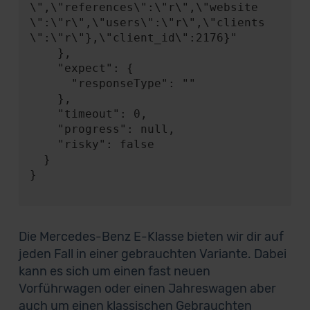
\",\"references\":\"r\",\"website
\":\"r\",\"users\":\"r\",\"clients
\":\"r\"},\"client_id\":2176}"

    },

    "expect": {

      "responseType": ""

    },

    "timeout": 0,

    "progress": null,

    "risky": false

  }

}

Die Mercedes-Benz E-Klasse bieten wir dir auf
jeden Fall in einer gebrauchten Variante. Dabei
kann es sich um einen fast neuen
Vorführwagen oder einen Jahreswagen aber
auch um einen klassischen Gebrauchten